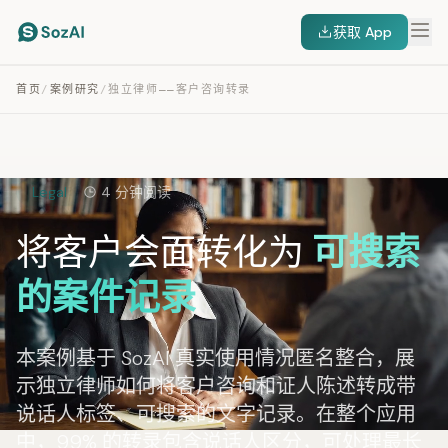
获取 App
首页
/
案例研究
/
独立律师——客户咨询转录
Legal
4 分钟阅读
将客户会面转化为
可搜索
的案件记录
本案例基于 SozAI 真实使用情况匿名整合，展
示独立律师如何将客户咨询和证人陈述转成带
说话人标签、可搜索的文字记录。在整个应用
中，99% 的转录包含说话人区分，可处理最长