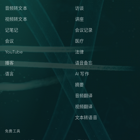
音频转文本
访谈
视频转文本
讲座
记笔记
会议记录
会议
医疗
YouTube
法律
播客
语音备忘
语言
AI 写作
摘要
音频翻译
视频翻译
文本转语音
免费工具