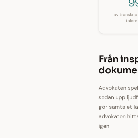
9
av transkrip
talare
Från ins
dokumen
Advokaten spela
sedan upp ljudfi
gör samtalet l
advokaten hitta
igen.