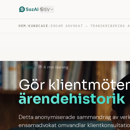
SV
HEM
/
KUNDCASE
/
Legal
4 min läsning
Gör klientmöten 
ärendehistorik
Detta anonymiserade sammandrag av verkli
ensamadvokat omvandlar klientkonsultation