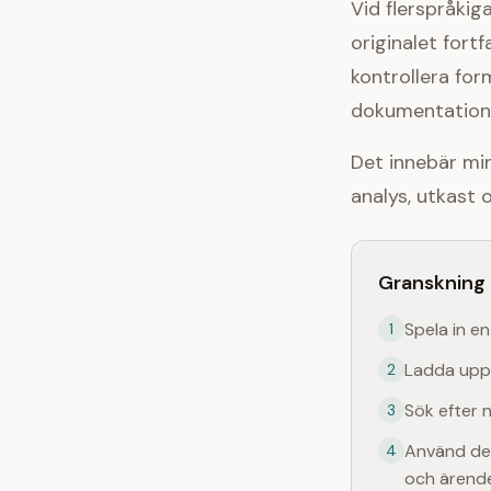
Vid flerspråki
originalet fort
kontrollera for
dokumentation
Det innebär mi
analys, utkast 
Granskning i
Spela in en
1
Ladda upp l
2
Sök efter 
3
Använd den
4
och ärend