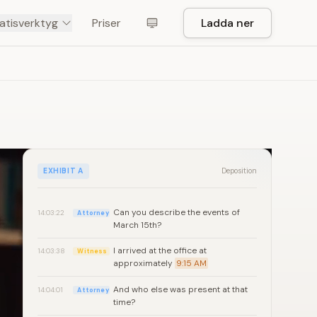
atisverktyg
Priser
Ladda ner
EXHIBIT A
Deposition
Can you describe the events of
14:03:22
Attorney
March 15th?
I arrived at the office at
14:03:38
Witness
approximately
9:15 AM
And who else was present at that
14:04:01
Attorney
time?