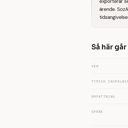
exporterar s
ärende. SozAI
tidsangivelse
Så här går 
VEM
TYPISK INSPELNI
OMFATTNING
SPRÅK