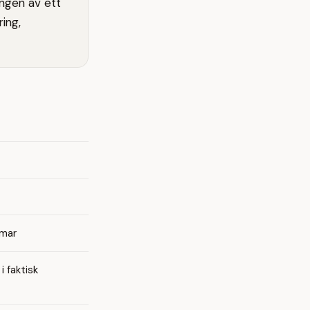
ngen av ett
ring,
mmar
i faktisk