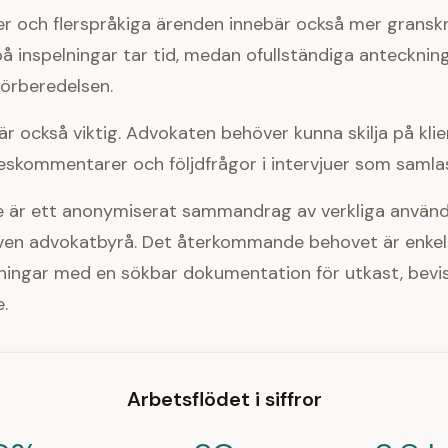
er och flerspråkiga ärenden innebär också mer gransk
å inspelningar tar tid, medan ofullständiga antecknin
förberedelsen.
g är också viktig. Advokaten behöver kunna skilja på kli
neskommentarer och följdfrågor i intervjuer som samlas 
 är ett anonymiserat sammandrag av verkliga använ
ven advokatbyrå. Det återkommande behovet är enkelt
ningar med en sökbar dokumentation för utkast, bevi
.
Arbetsflödet i siffror