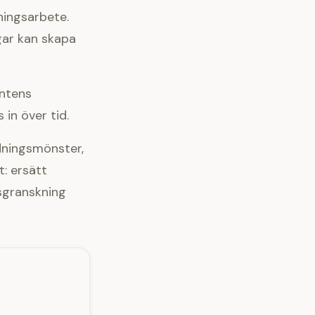
ningsarbete.
gar kan skapa
entens
in över tid.
dningsmönster,
: ersätt
sgranskning