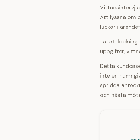
Vittnesintervju
Att lyssna om p
luckor i ärende
Talartilldelnin
uppgifter, vitt
Detta kundcase
inte en namngi
spridda anteck
och nästa möte