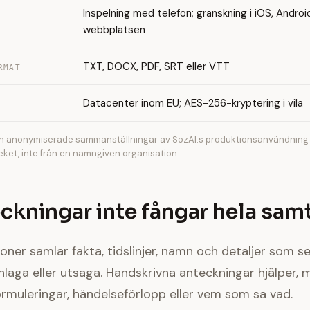
Inspelning med telefon; granskning i iOS, Androi
webbplatsen
TXT, DOCX, PDF, SRT eller VTT
RMAT
Datacenter inom EU; AES-256-kryptering i vila
ån anonymiserade sammanställningar av SozAI:s produktionsanvändning o
teket, inte från en namngiven organisation.
ckningar inte fångar hela sam
ioner samlar fakta, tidslinjer, namn och detaljer som s
inlaga eller utsaga. Handskrivna anteckningar hjälper,
ormuleringar, händelseförlopp eller vem som sa vad.