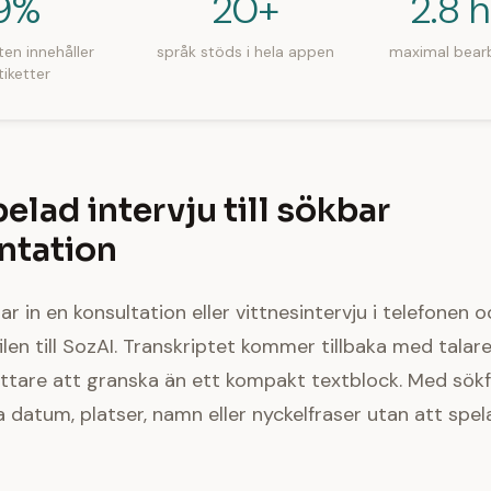
9%
20+
2.8 
ten innehåller
språk stöds i hela appen
maximal bearb
tiketter
pelad intervju till sökbar
tation
r in en konsultation eller vittnesintervju i telefonen 
len till SozAI. Transkriptet kommer tillbaka med talaret
ättare att granska än ett kompakt textblock. Med sök
 datum, platser, namn eller nyckelfraser utan att spela