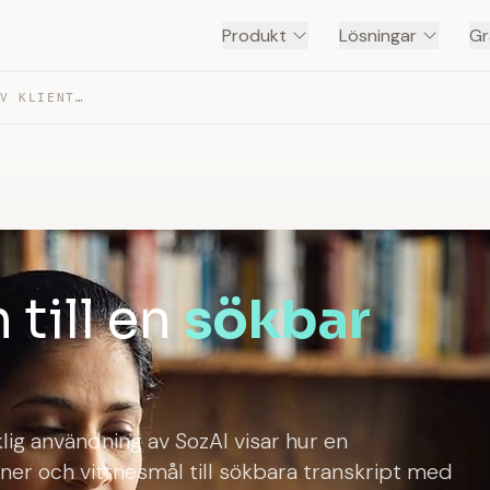
Produkt
Lösningar
Gr
ENSAM ADVOKAT — TRANSKRIBERING AV KLIENTKONSULTATIONER
till en
sökbar
g användning av SozAI visar hur en
er och vittnesmål till sökbara transkript med