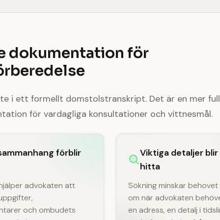
e dokumentation för
örberedelse
nte i ett formellt domstolstranskript. Det är en mer ful
ation för vardagliga konsultationer och vittnesmål.
 sammanhang förblir
Viktiga detaljer blir
hitta
 hjälper advokaten att
Sökning minskar behovet 
tuppgifter,
om när advokaten behöve
ntarer och ombudets
en adress, en detalj i tidsl