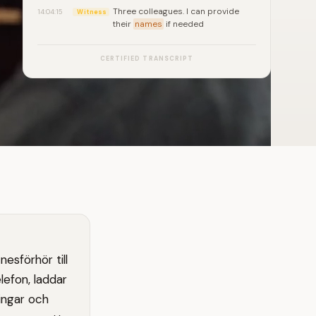
Three colleagues. I can provide
14:04:15
Witness
their
names
if needed
CERTIFIED TRANSCRIPT
esförhör till
lefon, laddar
ingar och