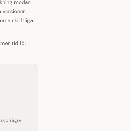
nskning medan
 versioner,
mma skriftliga
mer tid för
öljdfrågor