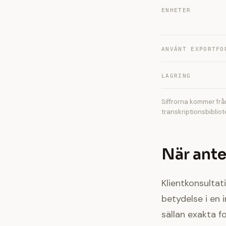
ENHETER
ANVÄNT EXPORTFO
LAGRING
Siffrorna kommer fr
transkriptionsbiblio
När ante
Klientkonsultat
betydelse i en 
sällan exakta f