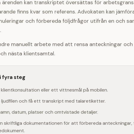
ga ärenden kan transkriptet översättas för arbetsgra
farande finns kvar som referens. Advokaten kan jämföra
muleringar och förbereda följdfrågor utifrån en och sa
.
ndre manuellt arbete med att rensa anteckningar och 
och nästa klientsamtal.
 fyra steg
 klientkonsultation eller ett vittnesmål på mobilen.
judfilen och få ett transkript med talaretiketter.
namn, datum, platser och omtvistade detaljer.
 skriftliga dokumentationen för att förbereda anteckningar, f
edokument.