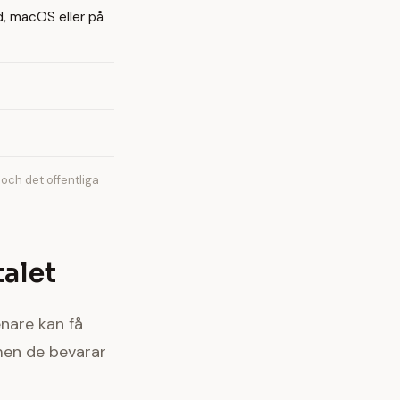
d, macOS eller på
ch det offentliga
talet
enare kan få
 men de bevarar