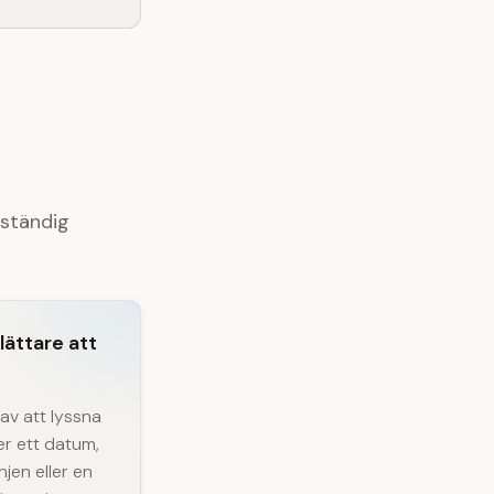
lständig
 lättare att
av att lyssna
r ett datum,
injen eller en