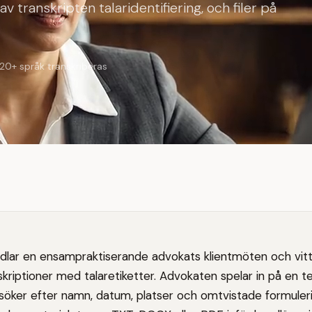
av transkripten talaridentifiering, och filer på
20+ språk transkriberas
lar en ensampraktiserande advokats klientmöten och vittn
kriptioner med talaretiketter. Advokaten spelar in på en te
n, söker efter namn, datum, platser och omtvistade formuler