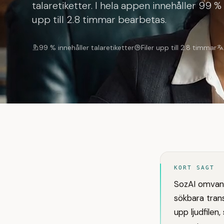
talaretiketter. I hela appen innehåller 99 % 
upp till 2.8 timmar bearbetas.
99 % innehåller talaretiketter
Filer upp till 2.8 timmar
KORT SAGT
SozAI omvand
sökbara trans
upp ljudfile