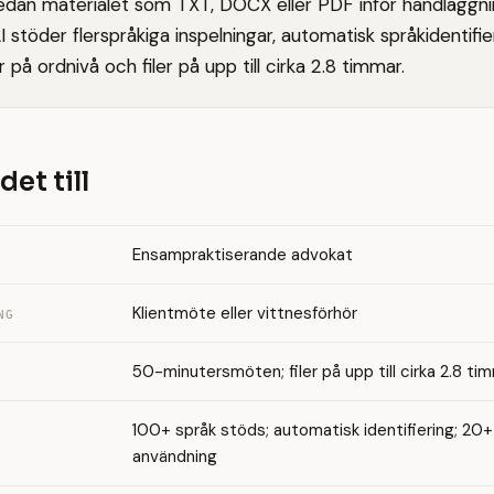
edan materialet som TXT, DOCX eller PDF inför handläggni
 stöder flerspråkiga inspelningar, automatisk språkidentifie
r på ordnivå och filer på upp till cirka 2.8 timmar.
det till
Ensampraktiserande advokat
Klientmöte eller vittnesförhör
NG
50-minutersmöten; filer på upp till cirka 2.8 ti
100+ språk stöds; automatisk identifiering; 20+ 
användning