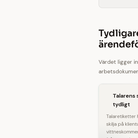
Tydligar
ärendef
Värdet ligger i
arbetsdokument
Talarens
tydligt
Talaretiketter
skilja på klien
vittneskomme