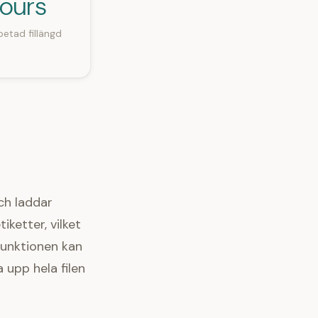
hours
etad fillängd
och laddar
iketter, vilket
funktionen kan
 upp hela filen