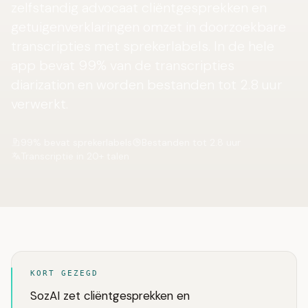
zelfstandig advocaat cliëntgesprekken en
getuigenverklaringen omzet in doorzoekbare
transcripties met sprekerlabels. In de hele
app bevat 99% van de transcripties
diarization en worden bestanden tot 2.8 uur
verwerkt.
99% bevat sprekerlabels
Bestanden tot 2.8 uur
Transcriptie in 20+ talen
KORT GEZEGD
SozAI zet cliëntgesprekken en