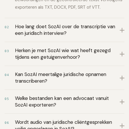
exporteren als TXT, DOCX, PDF, SRT of VTT.
Hoe lang doet SozAI over de transcriptie van
02
een juridisch interview?
Herken je met SozAI wie wat heeft gezegd
03
tijdens een getuigenverhoor?
Kan SozAI meertalige juridische opnamen
04
transcriberen?
Welke bestanden kan een advocaat vanuit
05
SozAI exporteren?
Wordt audio van juridische cliëntgesprekken
06
veilig opgeslagen in SozAI?