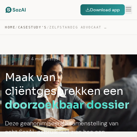
Download app
HOME
/
CASESTUDY'S
/
ZELFSTANDIG ADVOCAAT — TRANSCRIPTIE VAN CLIËNTGESPREKKEN
Legal
4 min leestijd
Maak van
cliëntgesprekken een
doorzoekbaar dossier
Deze geanonimiseerde samenstelling van
echt SozAI-gebruik laat zien hoe een