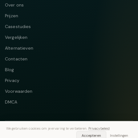
Over ons
Prijzen
Casestudies
Vergelijken
Alternatieven
Contacten
Blog
Privacy
Voorwaarden
DMCA
We gebruiken cookies om je ervaring te verbeteren.
Privacybeleid
Telegram
Instagram
© 2026 Vastflow. Alle rechten voorbehouden.
Accepteren
Instellingen