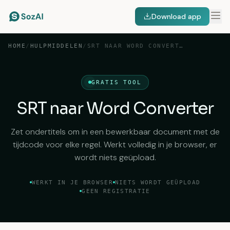
Download app
HOME
/
HULPMIDDELEN
/
SRT NAAR WORD CONVERTER
GRATIS TOOL
SRT naar Word Converter
Zet ondertitels om in een bewerkbaar document met de
tijdcode voor elke regel. Werkt volledig in je browser, er
wordt niets geüpload.
WERKT IN JE BROWSER
NIETS WORDT GEÜPLOAD
GEEN REGISTRATIE