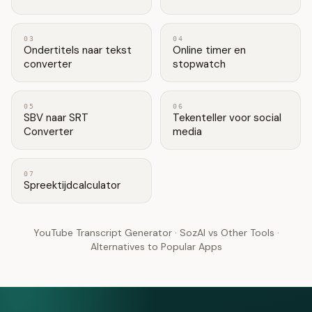
03
04
Ondertitels naar tekst
Online timer en
converter
stopwatch
05
06
SBV naar SRT
Tekenteller voor social
Converter
media
07
Spreektijdcalculator
YouTube Transcript Generator
·
SozAI vs Other Tools
·
Alternatives to Popular Apps