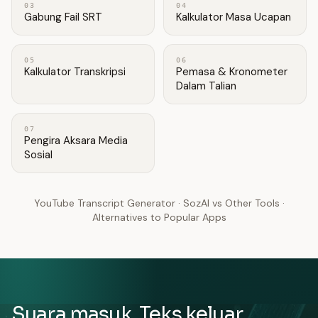
03
04
Gabung Fail SRT
Kalkulator Masa Ucapan
05
06
Kalkulator Transkripsi
Pemasa & Kronometer
Dalam Talian
07
Pengira Aksara Media
Sosial
YouTube Transcript Generator
·
SozAI vs Other Tools
·
Alternatives to Popular Apps
Suara masuk. Teks keluar.