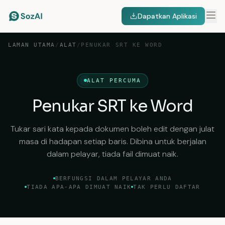
Dapatkan Aplikasi
LAMAN UTAMA
/
ALAT
/
PENUKAR SRT KE WORD
ALAT PERCUMA
Penukar SRT ke Word
Tukar sari kata kepada dokumen boleh edit dengan julat
masa di hadapan setiap baris. Dibina untuk berjalan
dalam pelayar, tiada fail dimuat naik.
BERFUNGSI DALAM PELAYAR ANDA
TIADA APA-APA DIMUAT NAIK
TAK PERLU DAFTAR