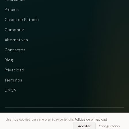
Precios
Casos de Estudio
Comparar
Alternativas
Contactos
Blog
Privacidad
Términos
DMCA
© 2026 Vastflow. Todos los derechos reservados.
Usamos cookies para mejorar tu experiencia.
Política de privacidad
Telegram
Instagram
Aceptar
Configuración