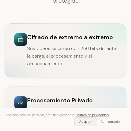
protegido
Cifrado de extremo a extremo
Sus videos se cifran con 256 bits durante
la carga, el procesamiento y el
almacenamiento.
Procesamiento Privado
Los videos nunca se comparten ni se
Usamos cookies para mejorar tu experiencia.
Política de privacidad
utilizan para el entrenamiento de IA. Su
Aceptar
Configuración
contenido permanece completamente