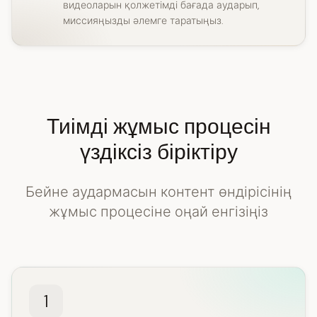
видеоларын қолжетімді бағада аударып,
миссияңызды әлемге таратыңыз.
Тиімді жұмыс процесін
үздіксіз біріктіру
Бейне аудармасын контент өндірісінің
жұмыс процесіне оңай енгізіңіз
1