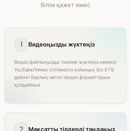
білім қажет емес
1
Видеоңызды жүктеңіз
Видео файлыңызды тікелей жүктеңіз немесе
YouTube/Vimeo сілтемесін қойыңыз. Біз 5 ГБ
дейінгі барлық негізгі видео форматтарын
қолдаймыз.
2
Мақсатты тілдерді таңдаңыз