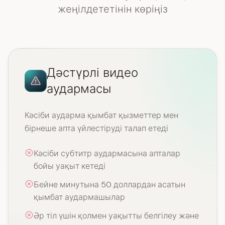
жеңілдететінін көріңіз
Дәстүрлі видео
аудармасы
Кәсіби аударма қымбат қызметтер мен
бірнеше апта үйлестіруді талап етеді
Кәсіби субтитр аудармасына апталар
бойы уақыт кетеді
Бейне минутына 50 доллардан асатын
қымбат аудармашылар
Әр тіл үшін қолмен уақытты белгілеу және