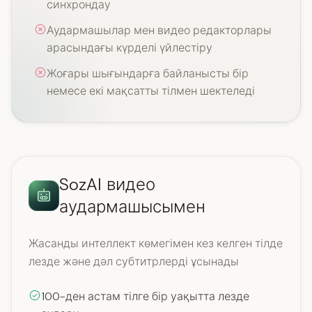
синхрондау
Аудармашылар мен видео редакторлары
арасындағы күрделі үйлестіру
Жоғары шығындарға байланысты бір
немесе екі мақсатты тілмен шектеледі
SozAI видео
аудармашысымен
Жасанды интеллект көмегімен кез келген тілде
лезде және дәл субтитрлерді ұсынады
100-ден астам тілге бір уақытта лезде