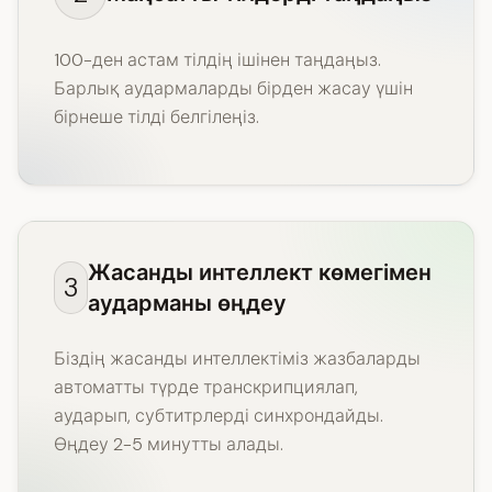
100-ден астам тілдің ішінен таңдаңыз.
Барлық аудармаларды бірден жасау үшін
бірнеше тілді белгілеңіз.
Жасанды интеллект көмегімен
3
аударманы өңдеу
Біздің жасанды интеллектіміз жазбаларды
автоматты түрде транскрипциялап,
аударып, субтитрлерді синхрондайды.
Өңдеу 2-5 минутты алады.