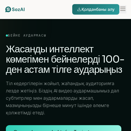
Қолданбаны алу
БЕЙНЕ АУДАРМАСЫ
Жасанды интеллект
көмегімен бейнелерді
100-
ден астам тілге
аударыңыз
Тіл кедергілерін жойып, жаһандық аудиторияға
лезде жетіңіз. Біздің AI видео аудармашымыз дәл
субтитрлер мен аудармаларды жасап,
мазмұныңызды бірнеше минут ішінде әлемге
қолжетімді етеді.