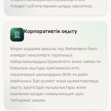
тіліндегі субтитрлермен қолдау көрсетіңіз.
Корпоративтік оқыту
Жедел аударма арқылы оқу бейнелерін бүкіл
әлемдегі кеңселерге таратыңыз.
Хабарламалардың біркелкілігін және сәйкестік
бойынша оқытуды қамтамасыз етіп,
локализация шығындарын 90%-ға дейін
азайтыңыз. Бұл қызмет жаңа қызметкерлерді
оқыту, қауіпсіздік нұсқаулықтары және
компания ішіндегі коммуникация үшін
таптырмас шешім.