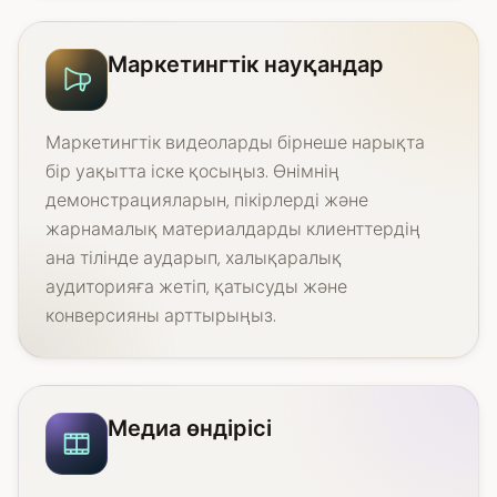
Маркетингтік науқандар
Маркетингтік видеоларды бірнеше нарықта
бір уақытта іске қосыңыз. Өнімнің
демонстрацияларын, пікірлерді және
жарнамалық материалдарды клиенттердің
ана тілінде аударып, халықаралық
аудиторияға жетіп, қатысуды және
конверсияны арттырыңыз.
Медиа өндірісі