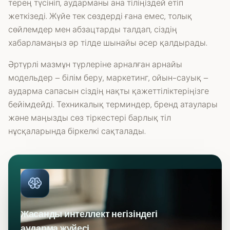
терең түсініп, аударманы ана тіліңіздей етіп
жеткізеді. Жүйе тек сөздерді ғана емес, толық
сөйлемдер мен абзацтарды талдап, сіздің
хабарламаңыз әр тілде шынайы әсер қалдырады.
Әртүрлі мазмұн түрлеріне арналған арнайы
модельдер – білім беру, маркетинг, ойын-сауық –
аударма сапасын сіздің нақты қажеттіліктеріңізге
бейімдейді. Техникалық терминдер, бренд атаулары
және маңызды сөз тіркестері барлық тіл
нұсқаларында біркелкі сақталады.
Жасанды интеллект негізіндегі
аударма жүйесі