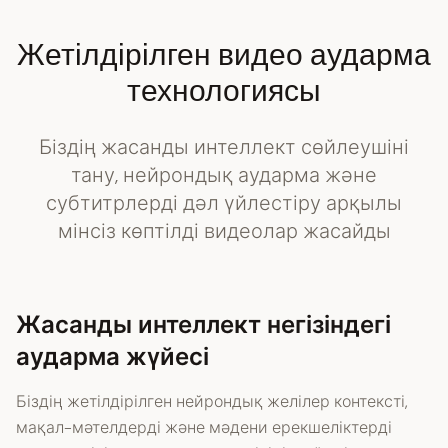
Жетілдірілген видео аударма
технологиясы
Біздің жасанды интеллект сөйлеушіні
тану, нейрондық аударма және
субтитрлерді дәл үйлестіру арқылы
мінсіз көптілді видеолар жасайды
Жасанды интеллект негізіндегі
аударма жүйесі
Біздің жетілдірілген нейрондық желілер контексті,
мақал-мәтелдерді және мәдени ерекшеліктерді