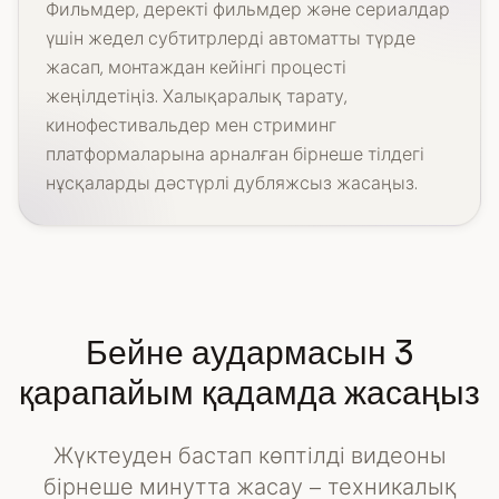
Фильмдер, деректі фильмдер және сериалдар
үшін жедел субтитрлерді автоматты түрде
жасап, монтаждан кейінгі процесті
жеңілдетіңіз. Халықаралық тарату,
кинофестивальдер мен стриминг
платформаларына арналған бірнеше тілдегі
нұсқаларды дәстүрлі дубляжсыз жасаңыз.
Бейне аудармасын 3
қарапайым қадамда жасаңыз
Жүктеуден бастап көптілді видеоны
бірнеше минутта жасау – техникалық