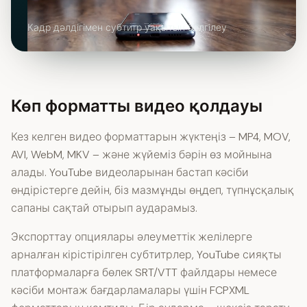
Кадр дәлдігімен субтитр уақытын белгілеу
Көп форматты видео қолдауы
Кез келген видео форматтарын жүктеңіз – MP4, MOV,
AVI, WebM, MKV – және жүйеміз бәрін өз мойнына
алады. YouTube видеоларынан бастап кәсіби
өндірістерге дейін, біз мазмұнды өңдеп, түпнұсқалық
сапаны сақтай отырып аударамыз.
Экспорттау опциялары әлеуметтік желілерге
арналған кірістірілген субтитрлер, YouTube сияқты
платформаларға бөлек SRT/VTT файлдары немесе
кәсіби монтаж бағдарламалары үшін FCPXML