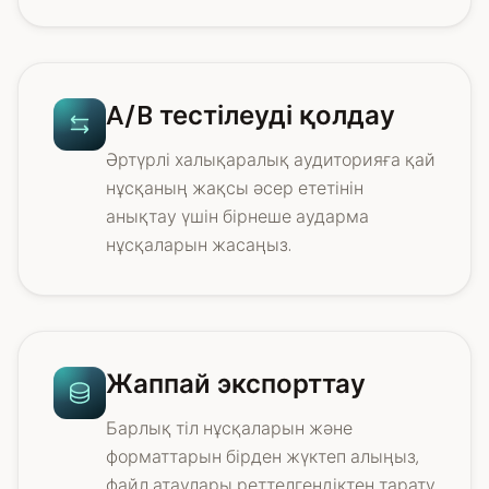
A/B тестілеуді қолдау
Әртүрлі халықаралық аудиторияға қай
нұсқаның жақсы әсер ететінін
анықтау үшін бірнеше аударма
нұсқаларын жасаңыз.
Жаппай экспорттау
Барлық тіл нұсқаларын және
форматтарын бірден жүктеп алыңыз,
файл атаулары реттелгендіктен тарату