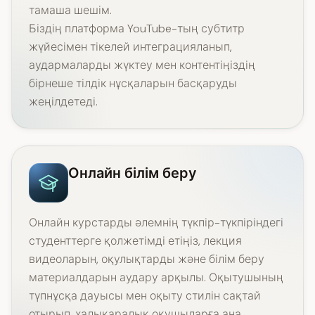
тамаша шешім.
Біздің платформа YouTube-тың субтитр
жүйесімен тікелей интеграцияланып,
аудармаларды жүктеу мен контентіңіздің
бірнеше тілдік нұсқаларын басқаруды
жеңілдетеді.
Онлайн білім беру
Онлайн курстарды әлемнің түкпір-түкпіріндегі
студенттерге қолжетімді етіңіз, лекция
видеоларын, оқулықтарды және білім беру
материалдарын аудару арқылы. Оқытушының
түпнұсқа дауысы мен оқыту стилін сақтай
отырып, халықаралық оқушыларға ана