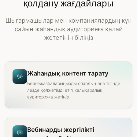
қолдану жағдайлары
Шығармашылар мен компаниялардың күн
сайын жаһандық аудиторияға қалай
жететінін біліңіз
Жаһандық контент тарату
Бейнежазбаларыңызды олардың ана тілінде
лезде қолжетімді етіп, халықаралық
аудиторияға жетіңіз.
Вебинарды жергілікті