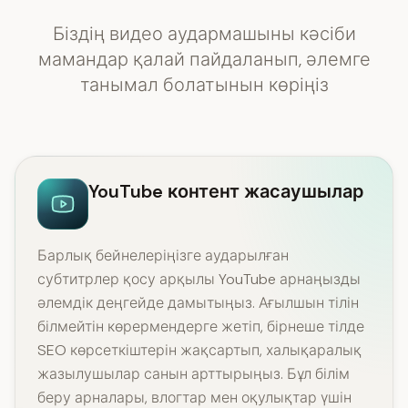
Біздің видео аудармашыны кәсіби
мамандар қалай пайдаланып, әлемге
танымал болатынын көріңіз
YouTube контент жасаушылар
Барлық бейнелеріңізге аударылған
субтитрлер қосу арқылы YouTube арнаңызды
әлемдік деңгейде дамытыңыз. Ағылшын тілін
білмейтін көрермендерге жетіп, бірнеше тілде
SEO көрсеткіштерін жақсартып, халықаралық
жазылушылар санын арттырыңыз. Бұл білім
беру арналары, влогтар мен оқулықтар үшін