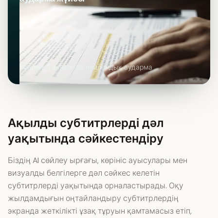
Контексті ескеретін нейрондық аударма
Ақылды субтитрлерді дәл
уақытында сәйкестендіру
Біздің AI сөйлеу ырғағы, көрініс ауысулары мен
визуалды белгілерге дәл сәйкес келетін
субтитрлерді уақытында орналастырады. Оқу
жылдамдығын оңтайландыру субтитрлердің
экранда жеткілікті ұзақ тұруын қамтамасыз етіп,