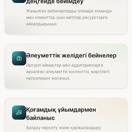
деңгейде бейімдеу
Жазылған вебинарларды әлемдік команда
мен клиенттер үшін көптілді ресурстарға
айналдырыңыз.
Әлеуметтік желідегі бейнелер
Әртүрлі аймақтар мен аудиторияларға
арналған әлеуметтік контенттің жергілікті
нұсқаларын жасаңыз.
Қоғамдық ұйымдармен
байланыс
Қолдау көрсету және қаржыландыру