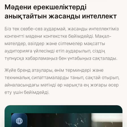
Мәдени ерекшеліктерді
анықтайтын жасанды интеллект
Біз тек сөзбе-сөз аудармай, жасанды интеллектіміз
контентті мәдени контекстке бейімдейді. Мақал-
мәтелдер, әзілдер және сілтемелер мақсатты
аудиторияға үйлесімді етіп аударылып, сіздің
түпнұсқа хабарламаңыз бен үнтабыңыз сақталады.
Жүйе бренд атаулары, өнім терминдері және
техникалық сипаттамаларды танып, сақтай отырып,
айналасындағы мәтінді әр нарықта ең жоғары әсер
ету үшін бейімдейді.