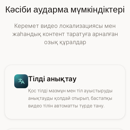
Кәсіби аударма мүмкіндіктері
Керемет видео локализациясы мен
жаһандық контент таратуға арналған
озық құралдар
Тілді анықтау
Қос тілді мазмұн мен тіл ауыстыруды
анықтауды қолдай отырып, бастапқы
видео тілін автоматты түрде тану.