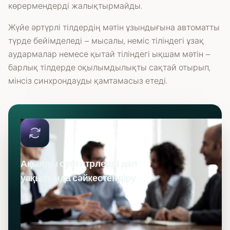
көрермендерді жалықтырмайды.
Жүйе әртүрлі тілдердің мәтін ұзындығына автоматты
түрде бейімделеді – мысалы, неміс тіліндегі ұзақ
аудармалар немесе қытай тіліндегі ықшам мәтін –
барлық тілдерде оқылымдылықты сақтай отырып,
мінсіз синхрондауды қамтамасыз етеді.
Ақылды субтитрлерді дәл
уақытында сәйкестендіру