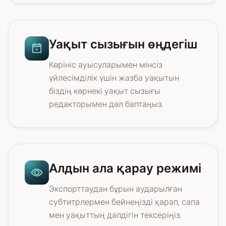
Уақыт сызығын өңдегіш
Көрініс ауысуларымен мінсіз
үйлесімділік үшін жазба уақытын
біздің көрнекі уақыт сызығы
редакторымен дәл баптаңыз.
Алдын ала қарау режимі
Экспорттаудан бұрын аударылған
субтитрлермен бейнеңізді қарап, сапа
мен уақыттың дәлдігін тексеріңіз.