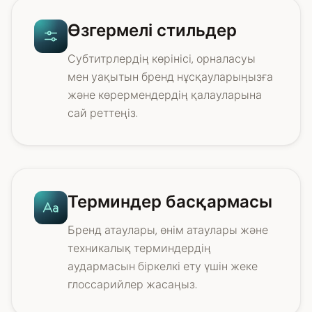
Өзгермелі стильдер
Субтитрлердің көрінісі, орналасуы
мен уақытын бренд нұсқауларыңызға
және көрермендердің қалауларына
сай реттеңіз.
Терминдер басқармасы
Бренд атаулары, өнім атаулары және
техникалық терминдердің
аудармасын біркелкі ету үшін жеке
глоссарийлер жасаңыз.