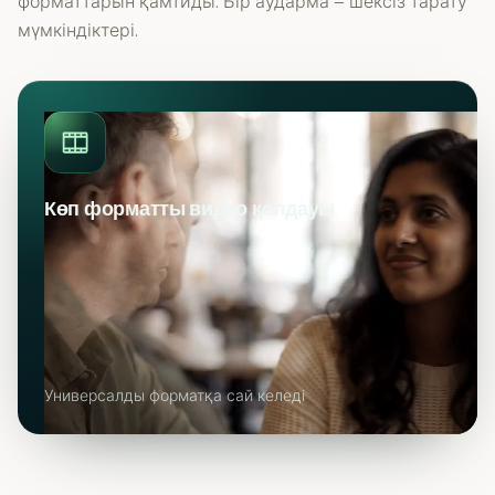
форматтарын қамтиды. Бір аударма – шексіз тарату
мүмкіндіктері.
Көп форматты видео қолдауы
Универсалды форматқа сай келеді