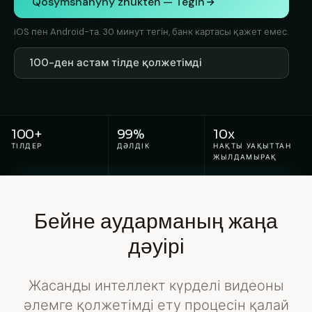
Qosymshanyny zhukteń — Tegin
iOS пен Android-та. 30 минут тегін, банк картасы қажет емес.
100-ден астам тілде қолжетімді
100+
99%
10x
ТІЛДЕР
ДӘЛДІК
НАҚТЫ УАҚЫТТАН
ЖЫЛДАМЫРАҚ
Бейне аударманың жаңа
дәуірі
Жасанды интеллект күрделі видеоны
әлемге қолжетімді ету процесін қалай