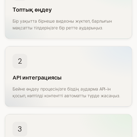
Топтық өңдеу
Бір уақытта бірнеше видеоны жүктеп, барлығын
мақсатты тілдеріңізге бір ретте аударыңыз.
2
API интеграциясы
Бейне өңдеу процесіңізге біздің аударма API-ін
қосып, көптілді контентті автоматты түрде жасаңыз.
3