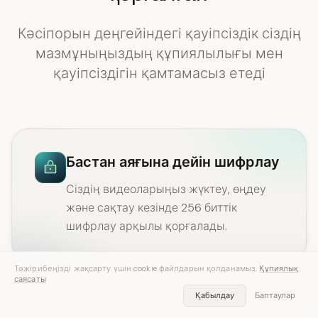
Кәсіпорын деңгейіндегі қауіпсіздік сіздің
мазмұныңыздың құпиялылығы мен
қауіпсіздігін қамтамасыз етеді
Бастан аяғына дейін шифрлау
Сіздің видеоларыңыз жүктеу, өңдеу
және сақтау кезінде 256 биттік
шифрлау арқылы қорғалады.
Тәжірибеңізді жақсарту үшін cookie файлдарын қолданамыз.
Құпиялық
саясаты
Қабылдау
Баптаулар
Жеке өңдеу