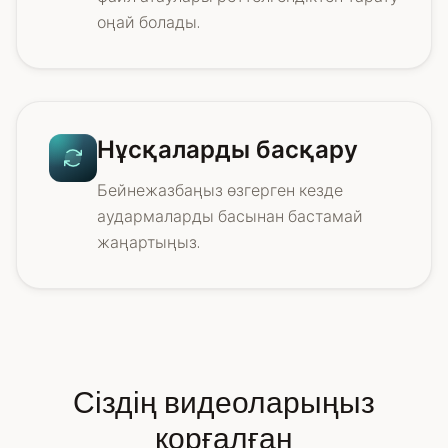
оңай болады.
Нұсқаларды басқару
Бейнежазбаңыз өзгерген кезде
аудармаларды басынан бастамай
жаңартыңыз.
Сіздің видеоларыңыз
қорғалған