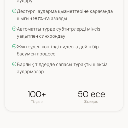
аудару
Дәстүрлі аударма қызметтеріне қарағанда
шығын 90%-ға азаяды
Автоматты түрде субтитрлерді мінсіз
уақытпен синхрондау
Жүктеуден көптілді видеоға дейін бір
басумен процесс
Барлық тілдерде сапасы тұрақты шексіз
аудармалар
100+
50 есе
Тілдер
Жылдам