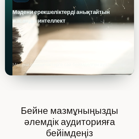
Мәдени ерекшеліктерді анықтайтын
жасанды интеллект
Мәдени ерекшеліктерге сай бейімделген аудармалар
Бейне мазмұныңызды
әлемдік аудиторияға
бейімдеңіз