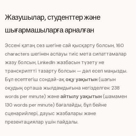
Жазушылар, студенттер және
шығармашыларға арналған
Эссені қатаң сөз шегіне сай қысқарту болсын, 160
characters шегінен аспауы тиіс мета сипаттамалар
жазу болсын, LinkedIn жазбасын түзету не
транскриптті тазарту болсын — дәл есеп маңызды.
Бұл есептегіш сондай-ақ
оқу уақытын
(шағын
оқудың орташа жылдамдығына негізделген: 238
words per minute) және
айтылу уақытын
(шамамен
130 words per minute) бағалайды, бұл бейне
сценарийлері, дауыс жазбалары және
презентациялар үшін пайдалы.