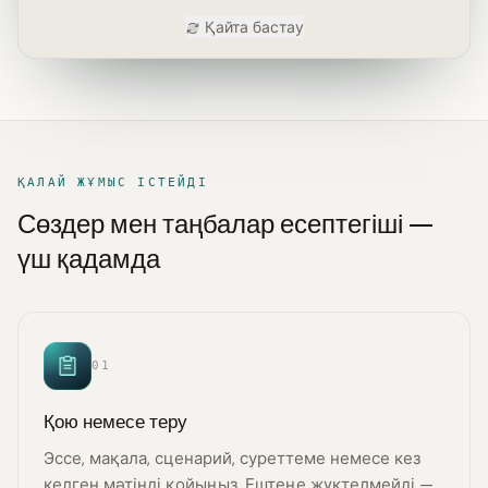
Қайта бастау
ҚАЛАЙ ЖҰМЫС ІСТЕЙДІ
Сөздер мен таңбалар есептегіші —
үш қадамда
01
Қою немесе теру
Эссе, мақала, сценарий, суреттеме немесе кез
келген мәтінді қойыңыз. Ештеңе жүктелмейді —