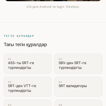
iOS jane Android-te tegin. Tirkelýsiz.
ТЕГІН ҚҰРАЛДАР
Тағы тегін құралдар
01
02
ASS-ты SRT-ге
SBV-ден SRT-ге
түрлендіргіш
түрлендіргіш
03
04
SRT-ден VTT-ге
SRT валидаторы
түрлендіргіш
05
06