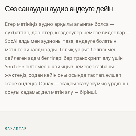
Сөз санаудан аудио өңдеуге дейін
Егер мәтініңіз аудио арқылы алынған болса —
сұхбаттар, дәрістер, кездесулер немесе видеолар —
SozAI алдымен аудионы таза, өңдеуге болатын
мәтінге айналдырады. Толық уақыт белгісі мен
сөйлеген адам белгілері бар транскрипт алу үшін
YouTube сілтемесін қойыңыз немесе жазбаны
жүктеңіз, содан кейін оны осында тастап, өлшеп
және өңдеңіз. Санау — жақсы жазу жұмыс үрдігінің
соңғы қадамы; дәл мәтін алу — бірінші.
ЖАУАПТАР