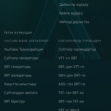
Дыбысты аудару
Бейне аудару
Мәтінді дауыстау
ТЕГІН ҚҰРАЛДАР
YOUTUBE ЖӘНЕ СУБТИТРЛЕР
СУБТИТРЛЕРДІ ТҮРЛЕНДІРУ
YouTube Транскрипция
Субтитр түрлендіргіші
Субтитр генераторы
VTT ↔ SRT
SRT генераторы
SRT-ден VTT-ге
SRT валидаторы
SBV-ден SRT-ге
Уақытты ығыстыру
ASS-тен SRT-ге
Субтитрден мәтінге
TXT-тен SRT-ке
SRT біріктіру
SRT-тен TXT-ке
SRT to Word