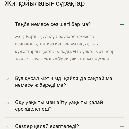
Жиі қойылатын сұрақтар
Таңба немесе сөз шегі бар ма?
01
Жоқ. Барлық санау браузерде жүзеге
асатындықтан, кез келген ұзындықтағы
құжаттарды қоюға болады. Өте үлкен мәтіндер
жаңартылуға сәл көбірек уақыт алуы мүмкін.
Бұл құрал мәтінімді қайда да сақтай ма
02
немесе жібереді ме?
Оқу уақыты мен айту уақыты қалай
03
ерекшеленеді?
Сөздер қалай есептеледі?
04