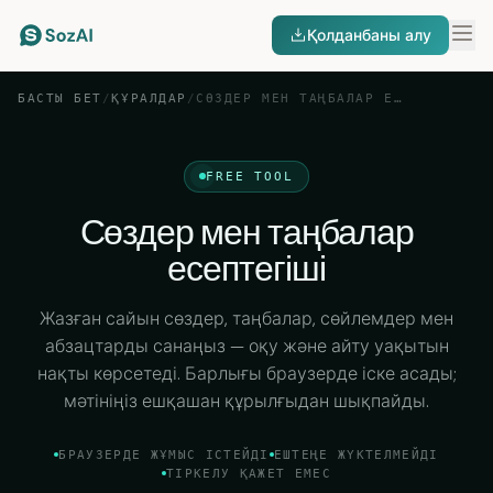
Қолданбаны алу
БАСТЫ БЕТ
/
ҚҰРАЛДАР
/
СӨЗДЕР МЕН ТАҢБАЛАР ЕСЕПТЕГІШІ
FREE TOOL
Сөздер мен таңбалар
есептегіші
Жазған сайын сөздер, таңбалар, сөйлемдер мен
абзацтарды санаңыз — оқу және айту уақытын
нақты көрсетеді. Барлығы браузерде іске асады;
мәтініңіз ешқашан құрылғыдан шықпайды.
БРАУЗЕРДЕ ЖҰМЫС ІСТЕЙДІ
ЕШТЕҢЕ ЖҮКТЕЛМЕЙДІ
ТІРКЕЛУ ҚАЖЕТ ЕМЕС