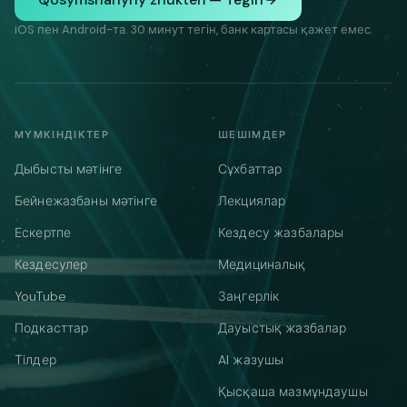
iOS пен Android-та. 30 минут тегін, банк картасы қажет емес.
МҮМКІНДІКТЕР
ШЕШІМДЕР
Дыбысты мәтінге
Сұхбаттар
Бейнежазбаны мәтінге
Лекциялар
Ескертпе
Кездесу жазбалары
Кездесулер
Медициналық
YouTube
Заңгерлік
Подкасттар
Дауыстық жазбалар
Тілдер
AI жазушы
Қысқаша мазмұндаушы