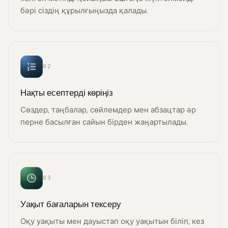
бәрі сіздің құрылғыңызда қалады.
02
Нақты есептерді көріңіз
Сөздер, таңбалар, сөйлемдер мен абзацтар әр
перне басылған сайын бірден жаңартылады.
03
Уақыт бағаларын тексеру
Оқу уақыты мен дауыстап оқу уақытын біліп, кез