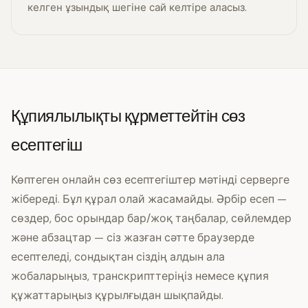
келген ұзындық шегіне сай келтіре аласыз.
Құпиялылықты құрметтейтін сөз
есептегіш
Көптеген онлайн сөз есептегіштер мәтінді серверге
жібереді. Бұл құрал олай жасамайды. Әрбір есеп —
сөздер, бос орындар бар/жоқ таңбалар, сөйлемдер
және абзацтар — сіз жазған сәтте браузерде
есептеледі, сондықтан сіздің алдын ала
жобаларыңыз, транскрипттеріңіз немесе құпия
құжаттарыңыз құрылғыдан шықпайды.