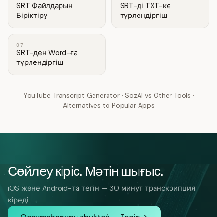
SRT Файлдарын
SRT-ді TXT-ке
Біріктіру
түрлендіргіш
07
SRT-ден Word-ға
түрлендіргіш
YouTube Transcript Generator
·
SozAI vs Other Tools
·
Alternatives to Popular Apps
Сөйлеу кіріс. Мәтін шығыс.
iOS және Android-та тегін — 30 минут транскрипция
кіреді.
Qosymshanyny zhukteń — Tegin