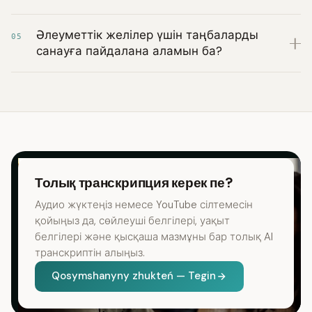
Әлеуметтік желілер үшін таңбаларды
05
санауға пайдалана аламын ба?
Толық транскрипция керек пе?
Аудио жүктеңіз немесе YouTube сілтемесін
қойыңыз да, сөйлеуші белгілері, уақыт
белгілері және қысқаша мазмұны бар толық AI
транскриптін алыңыз.
Qosymshanyny zhukteń — Tegin