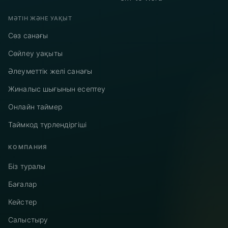
МӘТІН ЖӘНЕ УАҚЫТ
Сөз санағы
Сөйлеу уақыты
Әлеуметтік желі санағы
Жиналыс шығынын есептеу
Онлайн таймер
Таймкод түрлендіргіші
КОМПАНИЯ
Біз туралы
Бағалар
Кейстер
Салыстыру