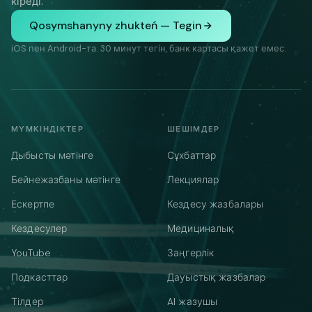
кіреді.
Qosymshanyny zhukteń — Tegin
iOS пен Android-та. 30 минут тегін, банк картасы қажет емес.
МҮМКІНДІКТЕР
ШЕШІМДЕР
Дыбысты мәтінге
Сұхбаттар
Бейнежазбаны мәтінге
Лекциялар
Ескертпе
Кездесу жазбалары
Кездесулер
Медициналық
YouTube
Заңгерлік
Подкасттар
Дауыстық жазбалар
Тілдер
AI жазушы