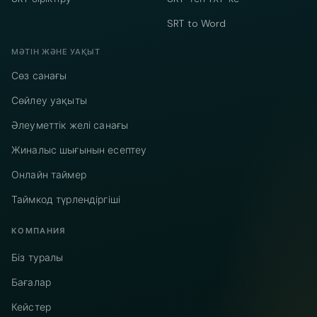
SRT to Word
МӘТІН ЖӘНЕ УАҚЫТ
Сөз санағы
Сөйлеу уақыты
Әлеуметтік желі санағы
Жиналыс шығынын есептеу
Онлайн таймер
Таймкод түрлендіргіші
КОМПАНИЯ
Біз туралы
Бағалар
Кейстер