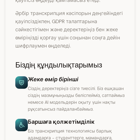
қауіпсіз өңдеуді қамтамасыз етеді.
Әрбір транскрипция кәсіпорын деңгейіндегі
қауіпсіздікпен, GDPR талаптарына
сәйкестігімен және деректеріңіз бен жеке
өміріңізді қорғау үшін соңынан соңға дейін
шифрлаумен өңделеді.
Біздің құндылықтарымыз
Жеке өмір бірінші
Сіздің деректеріңіз сізге тиесілі. Біз ешқашан
сіздің мазмұныңызды бөліспейміз, сатпаймыз
немесе AI модельдерін оқыту үшін нақты
рұқсатынсыз пайдаланбаймыз.
Баршаға қолжетімділік
Біз транскрипция технологиясы барлық
адамдарға - студенттерге, мамандарға,