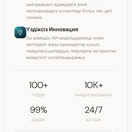
шығармашыл адамдарға және
кәсіпорындарға қолжетімді болуы тиіс деп
сенеміз.
Үздіксіз Инновация
Біз өзіміздің ИИ модельдерімізді үнемі
жетілдіріп, жаңа мүмкіндіктер қосып,
пайдаланушылардың пікірлеріне негізделген
өнімділікті оңтайландырамыз.
100+
10К+
ТІЛДЕР
ПАЙДАЛАНУШЫЛАР
99%
24/7
ДӘЛДІК
ҚОЛДАУ