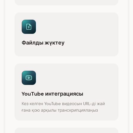
Файлды жүктеу
YouTube интеграциясы
Кез келген YouTube видеосын URL-ді жай
ғана қою арқылы транскрипциялаңыз