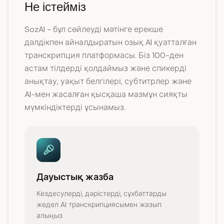
Не істейміз
SozAI - бұл сөйлеуді мәтінге ерекше
дәлдікпен айналдыратын озық AI қуатталған
транскрипция платформасы. Біз 100-ден
астам тілдерді қолдаймыз және спикерді
анықтау, уақыт белгілері, субтитрлер және
AI-мен жасалған қысқаша мазмұн сияқты
мүмкіндіктерді ұсынамыз.
Дауыстық жазба
Кездесулерді, дәрістерді, сұхбаттарды
жедел AI транскрипциясымен жазып
алыңыз