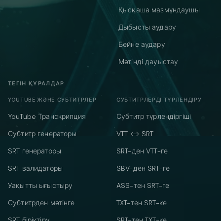
Қысқаша мазмұндаушы
Дыбысты аудару
Бейне аудару
Мәтінді дауыстау
ТЕГІН ҚҰРАЛДАР
YOUTUBE ЖӘНЕ СУБТИТРЛЕР
СУБТИТРЛЕРДІ ТҮРЛЕНДІРУ
YouTube Транскрипция
Субтитр түрлендіргіші
Субтитр генераторы
VTT ↔ SRT
SRT генераторы
SRT-ден VTT-ге
SRT валидаторы
SBV-ден SRT-ге
Уақытты ығыстыру
ASS-тен SRT-ге
Субтитрден мәтінге
TXT-тен SRT-ке
SRT біріктіру
SRT-тен TXT-ке