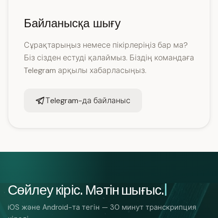
Байланысқа шығу
Сұрақтарыңыз немесе пікірлеріңіз бар ма?
Біз сізден естуді қалаймыз. Біздің командаға
Telegram арқылы хабарласыңыз.
Тelegram-да байланыс
Сөйлеу кіріс. Мәтін шығыс.
iOS және Android-та тегін — 30 минут транскрипция