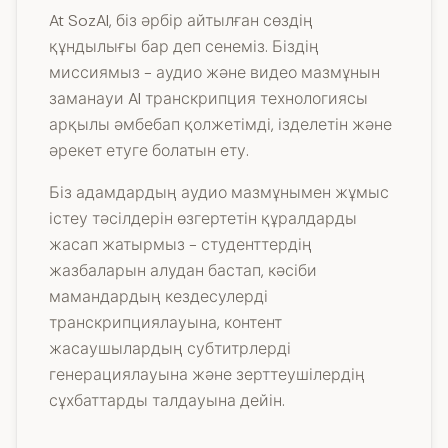
At SozAI, біз әрбір айтылған сөздің
құндылығы бар деп сенеміз. Біздің
миссиямыз - аудио және видео мазмұнын
заманауи AI транскрипция технологиясы
арқылы әмбебап қолжетімді, ізделетін және
әрекет етуге болатын ету.
Біз адамдардың аудио мазмұнымен жұмыс
істеу тәсілдерін өзгертетін құралдарды
жасап жатырмыз - студенттердің
жазбаларын алудан бастап, кәсіби
мамандардың кездесулерді
транскрипциялауына, контент
жасаушылардың субтитрлерді
генерациялауына және зерттеушілердің
сұхбаттарды талдауына дейін.