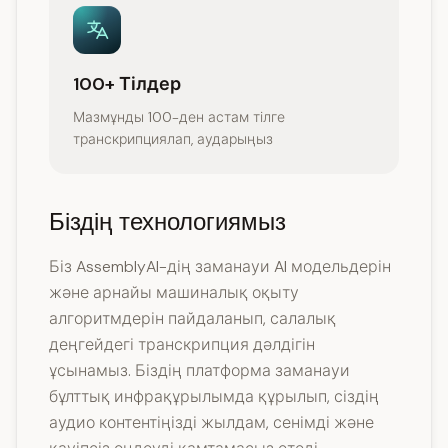
100+ Тілдер
Мазмұнды 100-ден астам тілге
транскрипциялап, аударыңыз
Біздің технологиямыз
Біз AssemblyAI-дің заманауи AI модельдерін
және арнайы машиналық оқыту
алгоритмдерін пайдаланып, салалық
деңгейдегі транскрипция дәлдігін
ұсынамыз. Біздің платформа заманауи
бұлттық инфрақұрылымда құрылып, сіздің
аудио контентіңізді жылдам, сенімді және