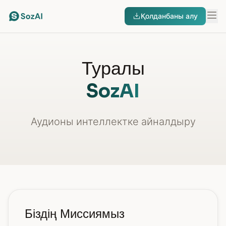
Қолданбаны алу
Туралы
SozAI
Аудионы интеллектке айналдыру
Біздің Миссиямыз