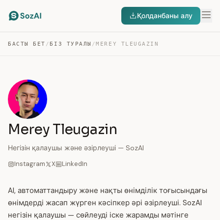
Қолданбаны алу
БАСТЫ БЕТ
/
БІЗ ТУРАЛЫ
/
MEREY TLEUGAZIN
Merey Tleugazin
Негізін қалаушы және әзірлеуші — SozAI
Instagram
X
LinkedIn
AI, автоматтандыру және нақты өнімділік тоғысындағы
өнімдерді жасап жүрген кәсіпкер әрі әзірлеуші. SozAI
негізін қалаушы — сөйлеуді іске жарамды мәтінге