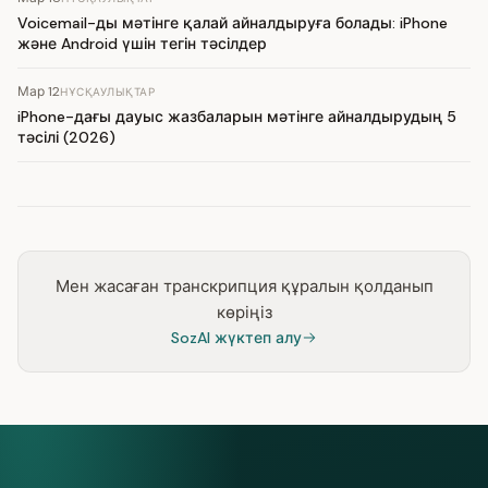
Voicemail-ды мәтінге қалай айналдыруға болады: iPhone
және Android үшін тегін тәсілдер
Мар 12
НҰСҚАУЛЫҚТАР
iPhone-дағы дауыс жазбаларын мәтінге айналдырудың 5
тәсілі (2026)
Мен жасаған транскрипция құралын қолданып
көріңіз
SozAI жүктеп алу