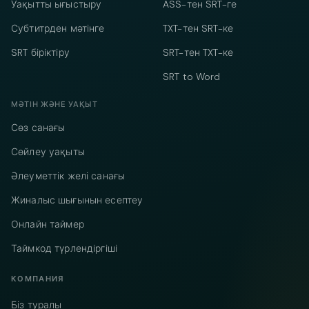
Уақытты ығыстыру
ASS-тен SRT-ге
Субтитрден мәтінге
TXT-тен SRT-ке
SRT біріктіру
SRT-тен TXT-ке
SRT to Word
МӘТІН ЖӘНЕ УАҚЫТ
Сөз санағы
Сөйлеу уақыты
Әлеуметтік желі санағы
Жиналыс шығынын есептеу
Онлайн таймер
Таймкод түрлендіргіші
КОМПАНИЯ
Біз туралы