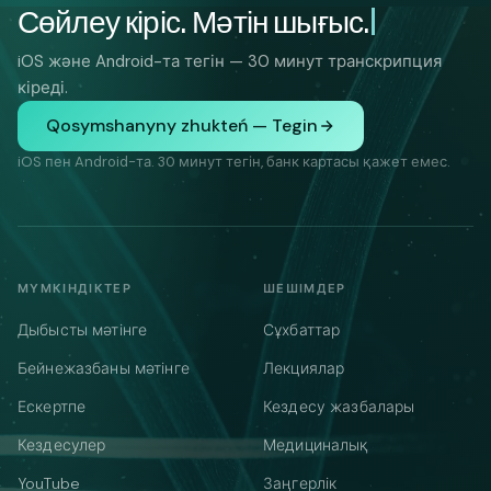
Сөйлеу кіріс. Мәтін шығыс.
iOS және Android-та тегін — 30 минут транскрипция
кіреді.
Qosymshanyny zhukteń — Tegin
iOS пен Android-та. 30 минут тегін, банк картасы қажет емес.
МҮМКІНДІКТЕР
ШЕШІМДЕР
Дыбысты мәтінге
Сұхбаттар
Бейнежазбаны мәтінге
Лекциялар
Ескертпе
Кездесу жазбалары
Кездесулер
Медициналық
YouTube
Заңгерлік