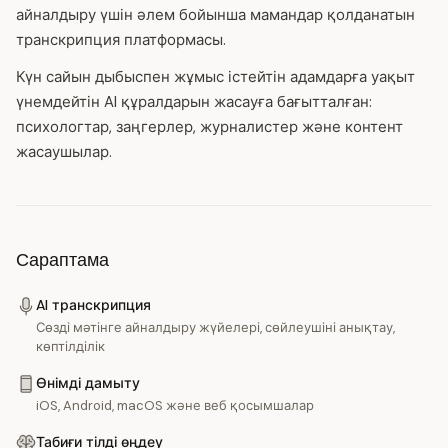
айналдыру үшін әлем бойынша мамандар қолданатын
транскрипция платформасы.
Күн сайын дыбыспен жұмыс істейтін адамдарға уақыт
үнемдейтін AI құралдарын жасауға бағытталған:
психологтар, заңгерлер, журналистер және контент
жасаушылар.
Сараптама
AI транскрипция
Сөзді мәтінге айналдыру жүйелері, сөйлеушіні анықтау,
көптілділік
Өнімді дамыту
iOS, Android, macOS және веб қосымшалар
Табиғи тілді өңдеу