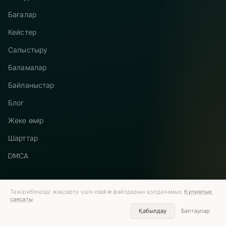
Бағалар
Кейстер
Салыстыру
Баламалар
Байланыстар
Блог
Жеке өмір
Шарттар
DMCA
Тәжірибеңізді жақсарту үшін cookie файлдарын қолданамыз.
Құпиялық
саясаты
Telegram
Instagram
© 2026 Vastflow. Барлық құқықтар қорғалған.
Қабылдау
Баптаулар