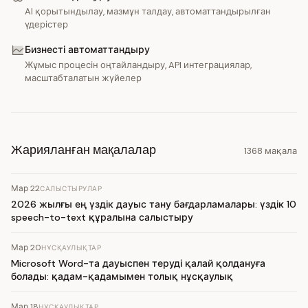
AI қорытындылау, мазмұн талдау, автоматтандырылған
үдерістер
Бизнесті автоматтандыру
Жұмыс процесін оңтайландыру, API интеграциялар,
масштабталатын жүйелер
Жарияланған мақалалар
1368 мақала
Мар 22
САЛЫСТЫРУЛАР
2026 жылғы ең үздік дауыс тану бағдарламалары: үздік 10
speech-to-text құралына салыстыру
Мар 20
НҰСҚАУЛЫҚТАР
Microsoft Word-та дауыспен теруді қалай қолдануға
болады: қадам-қадамымен толық нұсқаулық
Мар 18
НҰСҚАУЛЫҚТАР