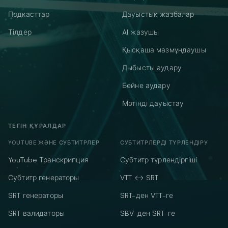
Подкасттар
Дауыстық жазбалар
Тілдер
AI жазушы
Қысқаша мазмұндаушы
Дыбысты аудару
Бейне аудару
Мәтінді дауыстау
ТЕГІН ҚҰРАЛДАР
YOUTUBE ЖӘНЕ СУБТИТРЛЕР
СУБТИТРЛЕРДІ ТҮРЛЕНДІРУ
YouTube Транскрипция
Субтитр түрлендіргіші
Субтитр генераторы
VTT ↔ SRT
SRT генераторы
SRT-ден VTT-ге
SRT валидаторы
SBV-ден SRT-ге