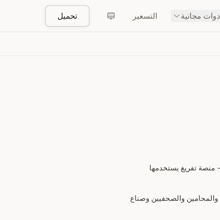
دوات مجانية
التسعير
تحميل
ل ومطوّر يبني منتجات عند تقاطع الذكاء الاصطناعي والأتمتة والإنتاجية العملية. مؤسس SozAI — منصة تفريغ يستخدمها
 والمحامين والصحفيين وصناع