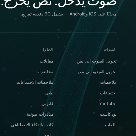
صوت يدخل. نص يخرج.
مجانًا على iOS وAndroid — يشمل 30 دقيقة تفريغ.
الميزات
الحلول
تحويل الصوت إلى نص
مقابلات
تحويل الفيديو إلى نص
محاضرات
ملاحظات
ملاحظات الاجتماعات
اجتماعات
طبي
YouTube
قانوني
بودكاست
مذكرات صوتية
اللغات
كاتب بالذكاء الاصطناعي
ملخص