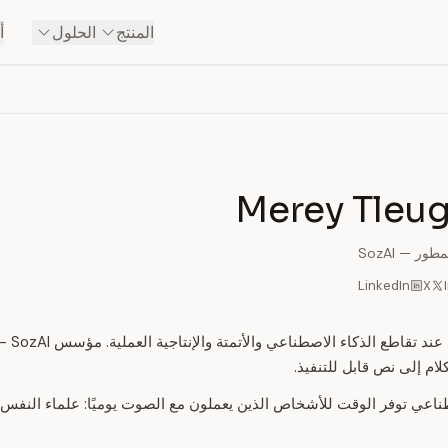
المنتج
الحلول
أ
Merey Tleug
ر — SozAI
LinkedIn
X
رائد أعما
ام إلى نص قابل للتنفيذ.
طناعي توفر الوقت للأشخاص الذين يعملون مع الصوت يوميًا: علماء النفس