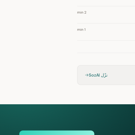
2 min
1 min
نزّل SozAI