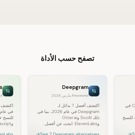
تصفح حسب الأداة
s
Deepgram
Reviewed مارس 2026
wed
هل تبحث عن بدائل لـ CapCut في
اكتشف أفضل 7 بدائل لـ
Deepgram في عام 2026، بما في
مة للنسخ
ذلك SozAI وOtter.ai
للنسخ عب
وElevenLabs. ابحث عن أفضل…
وDescript لتحرير الفيديو،…
venLabs
See 7 Deepgram alternatives
S