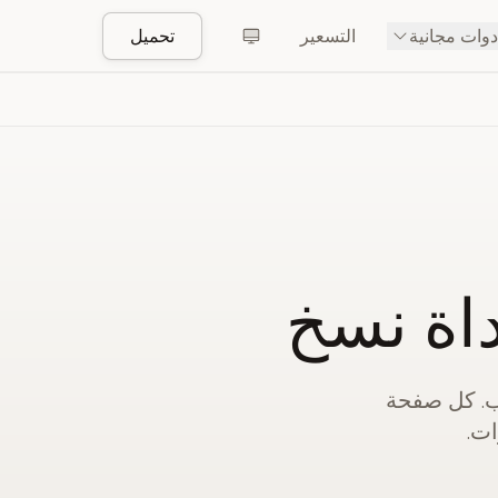
دوات مجانية
التسعير
تحميل
داة نسخ
ب. كل صفحة