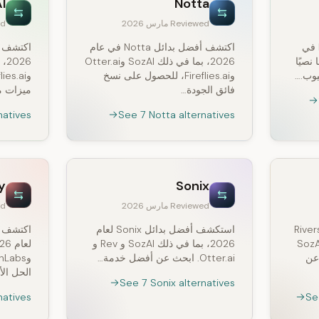
I
Notta
Reviewed مارس 2026
wed
هل تبحث عن بدائل لـ Murf.ai في
اكتشف أفضل بدائل Notta في عام
SozAI نسخًا نصيًا
2026، بما في ذلك SozAI وOtter.ai
يوب.…
وFireflies.ai، للحصول على نسخ
فائق الجودة…
ميزات م
natives
See 7 Notta alternatives
y
Sonix
Reviewed مارس 2026
wed
بدائل لـ Riverside
استكشف أفضل بدائل Sonix لعام
م 2026، بما في ذلك SozAI
2026، بما في ذلك SozAI و Rev و
 ابحث عن
Otter.ai. ابحث عن أفضل خدمة…
الحل الأ
See 7 Sonix alternatives
natives
Se