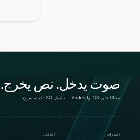
صوت يدخل. نص يخرج.
مجانًا على iOS وAndroid — يشمل 30 دقيقة تفريغ.
الميزات
الحلول