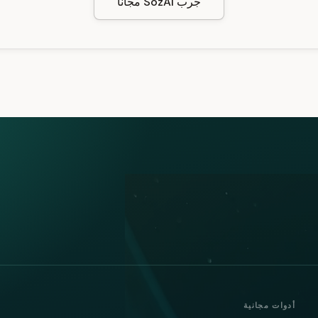
جرب SozAI مجانًا
أدوات مجانية