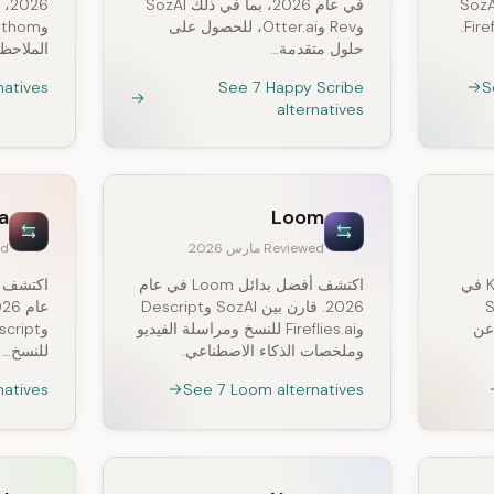
م 2026، بما في ذلك SozAI
في عام 2026، بما في ذلك SozAI
وOtter.ai وFathom وFireflies.ai.
وRev وOtter.ai، للحصول على
حلول متقدمة…
الملاحظا
natives
See 7 Happy Scribe
S
alternatives
a
Loom
Reviewed مارس 2026
wed
اكتشف أفضل 7 بدائل لـ Krisp في
اكتشف أفضل بدائل Loom في عام
SozAI
2026. قارن بين SozAI وDescript
 ابحث عن
وFireflies.ai للنسخ ومراسلة الفيديو
وملخصات الذكاء الاصطناعي.
للنسخ…
natives
See 7 Loom alternatives