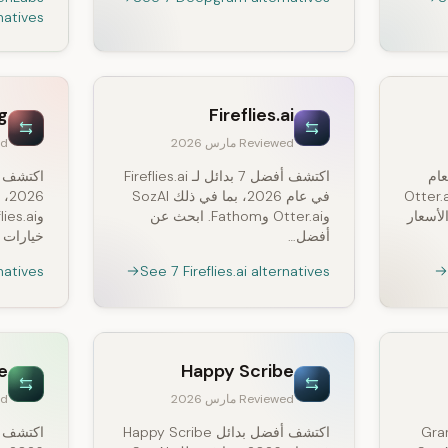
natives
g
Fireflies.ai
Reviewed مارس 2026
wed
ضل بدائل Fellow لعام
اكتشف أفضل 7 بدائل لـ Fireflies.ai
، بما في ذلك SozAI وOtter.ai
في عام 2026، بما في ذلك SozAI
ت والأسعار
وOtter.ai وFathom. ابحث عن
أفضل…
خيارات ا
natives
See 7 Fireflies.ai alternatives
e
Happy Scribe
Reviewed مارس 2026
wed
دائل لـ Granola
اكتشف أفضل بدائل Happy Scribe