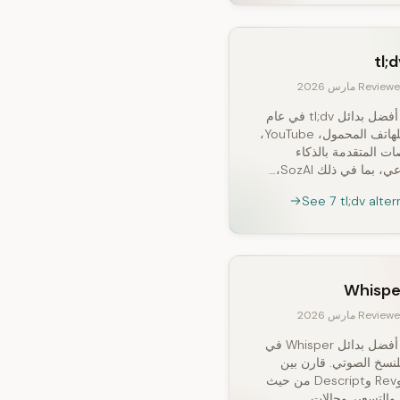
tl;
Revie مارس 2026
اكتشف أفضل بدائل tl;dv في عام
2026 للهاتف المحمول، YouTube،
ت المتقدمة بالذكاء
 بما في ذلك SozAI،…
See 7 tl;dv alter
Whispe
Revie مارس 2026
اكتشف أفضل بدائل Whisper في
20 للنسخ الصوتي. قارن بين
SozAI وRev وDescript من حيث
والتسعير وحالات…