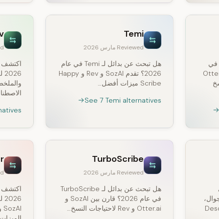
dv
Temi
Reviewed مارس 2026
wed
 تبحث عن بدائل لـ Tactiq في
هل تبحث عن بدائل لـ Temi في عام
قدم SozAI وOtter.ai
2026؟ تقدم SozAI و Rev و Happy
نسخ
Scribe ميزات أفضل…
والملخصا
الاصطناعي،
See 7 Temi alternatives
natives
r
TurboScribe
Reviewed مارس 2026
wed
في
هل تبحث عن بدائل لـ TurboScribe
ي ذلك SozAI للجوال،
في عام 2026؟ قارن بين SozAI و
26
اعات، وDescript
Otter.ai و Rev لاحتياجات النسخ…
الميزات 