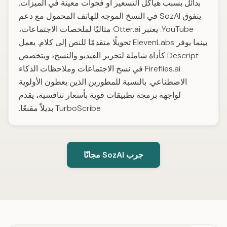
بدائل بسبب هياكل التسعير أو فجوات معينة في الميزات.
يتفوق SozAI في النسخ الموجه للهاتف المحمول مع دعم
YouTube. يعتبر Otter.ai مثاليًا لملخصات الاجتماعات،
بينما يوفر ElevenLabs تحويلًا متقدمًا للنص إلى كلام. يعمل
Descript كأداة شاملة لتحرير الفيديو والنسخ، ويتخصص
Fireflies.ai في نسخ الاجتماعات وملاحظات الذكاء
الاصطناعي. بالنسبة للمطورين الذين يعطون الأولوية
لواجهة برمجة تطبيقات قوية بأسعار تنافسية، يقدم
TurboScribe بديلاً مقنعًا.
جرب SozAI مجانًا