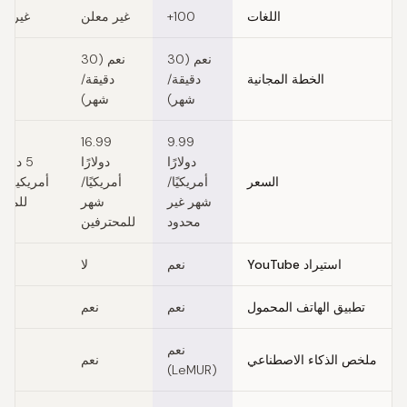
اللغات
100+
غير معلن
غير م
نعم (30
نعم (30
الخطة المجانية
دقيقة/
دقيقة/
شهر)
شهر)
16.99
9.99
دولارًا
دولارًا
5 دولا
السعر
أمريكيًا/
أمريكيًا/
أمريكية/
شهر غير
شهر
للمبتد
محدود
للمحترفين
استيراد YouTube
نعم
لا
تطبيق الهاتف المحمول
نعم
نعم
نعم
ملخص الذكاء الاصطناعي
نعم
(LeMUR)