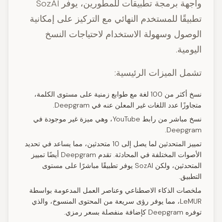
واجهة برمجة تطبيقات للمطورين، يوفر SozAI
تطبيقًا للمستخدم النهائي مع التركيز على إمكانية
الوصول وسهولة الاستخدام لاحتياجات النسخ
اليومية.
تشمل الميزات الرئيسية:
نسخ أكثر من 100 لغة مع طوابع زمنية على مستوى الكلمة،
متجاوزًا عدد اللغات غير المعلن عنه في Deepgram.
نسخ مباشر من رابط YouTube، وهي ميزة غير موجودة في
Deepgram.
تمييز المتحدثين لما يصل إلى 10 متحدثين، مما يساعد في تحديد
الأصوات المختلفة في المحادثة. تقدم Deepgram أيضًا تمييز
المتحدثين، ولكن SozAI يوفر تطبيقًا مباشرًا على مستوى
التطبيق.
ملخصات الذكاء الاصطناعي وعناصر العمل المدعومة بواسطة
LeMUR، مما يوفر رؤى سريعة من المحتوى المنسوخ، والذي
توفره Deepgram كإضافة منفصلة بسعر رمزي.