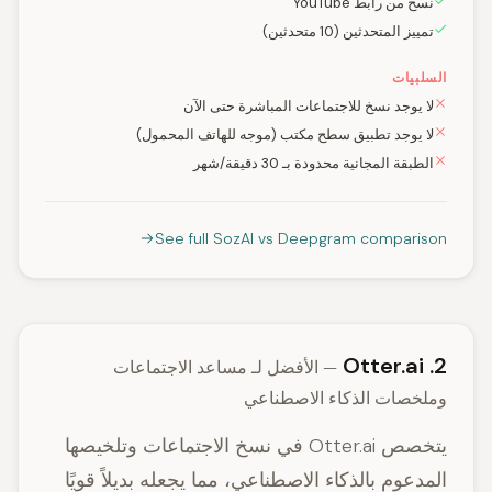
نسخ من رابط YouTube
تمييز المتحدثين (10 متحدثين)
السلبيات
لا يوجد نسخ للاجتماعات المباشرة حتى الآن
لا يوجد تطبيق سطح مكتب (موجه للهاتف المحمول)
الطبقة المجانية محدودة بـ 30 دقيقة/شهر
See full SozAI vs Deepgram comparison
2. Otter.ai
— الأفضل لـ مساعد الاجتماعات
وملخصات الذكاء الاصطناعي
يتخصص Otter.ai في نسخ الاجتماعات وتلخيصها
المدعوم بالذكاء الاصطناعي، مما يجعله بديلاً قويًا