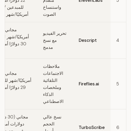
3
ElevenLabs
متقدم
22 دولارًا أمر
واستنساخ
الصوت
أمريكيًا/شهر لل
تحرير الفيديو
أمريكيًا/شهر للم
4
Descript
مع نسخ
30 دولارًا أمر
مدمج
للم
ملاحظات
الاجتماعات
التلقائية
أمريكيًا/شهر للمح
Fireflies.ai
5
وملخصات
29 دولارًا أمر
الذكاء
الاصطناعي
نسخ عالي
الحجم
دولارات أمريك
TurboScribe
6