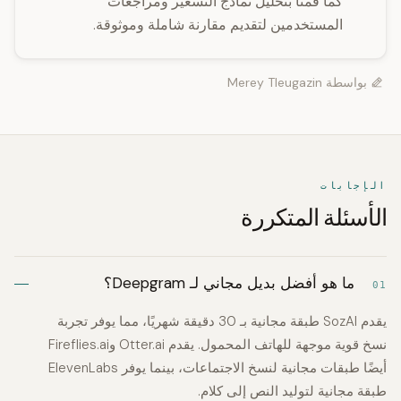
كما قمنا بتحليل نماذج التسعير ومراجعات
المستخدمين لتقديم مقارنة شاملة وموثوقة.
بواسطة
Merey Tleugazin
الإجابات
الأسئلة المتكررة
ما هو أفضل بديل مجاني لـ Deepgram؟
01
يقدم SozAI طبقة مجانية بـ 30 دقيقة شهريًا، مما يوفر تجربة
نسخ قوية موجهة للهاتف المحمول. يقدم Otter.ai وFireflies.ai
أيضًا طبقات مجانية لنسخ الاجتماعات، بينما يوفر ElevenLabs
طبقة مجانية لتوليد النص إلى كلام.