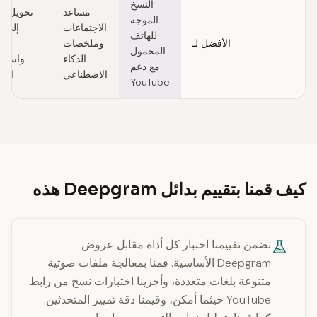
النسخ
مساعد
تحويل ا
الموجه
الاجتماعات
إلى ك
للهاتف
الأفضل لـ
وملخصات
مت
المحمول
الذكاء
واستن
مع دعم
الاصطناعي
الص
YouTube
كيف قمنا بتقييم بدائل Deepgram هذه
تضمن تقييمنا اختبار كل أداة مقابل عروض
Deepgram الأساسية. قمنا بمعالجة ملفات صوتية
متنوعة بلغات متعددة، وأجرينا اختبارات نسخ من رابط
YouTube حيثما أمكن، وقيمنا دقة تمييز المتحدثين.