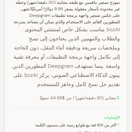
نموذج تسعير تنافسي مع طبقة مجانية (30 دقيقة/شهر) وخطة
غير محدودة بأسعار معقولة بسعر 9.99 دولارًا أمريكيًا/شهر،
على عكس تسعير واجهة برمجة تطبيقات Deepgram
للمطورين القائم على الاستخدام والذي يمكن أن يتصاعد بسرعة.
SozAI مناسب بشكل خاص لمنشئي المحتوى
والطلاب والمهنيين الذين يحتاجون إلى نسخ
وملخصات سريعة ودقيقة أثناء التنقل، دون الحاجة
إلى تكامل واجهة برمجة التطبيقات أو معرفة تقنية
واسعة. بينما تستهدف Deepgram المطورين الذين
يبنون الذكاء الاصطناعي الصوتي، يركز SozAI على
تقديم حل نسخ كامل وجاهز للمستخدم.
مجاني (30 دقيقة/شهر) / من $44.99 سنويًا
الإيجابيات
أكثر من 100 لغة مع طوابع زمنية على مستوى الكلمة