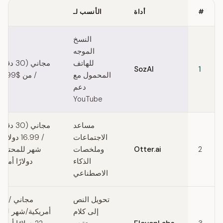
#
أداة
الأنسب لـ
Quick comparison of Deepgram alternatives
النسخ
الموجه
للهاتف
مجاني (0
SozAI
1
المحمول مع
/ من $44.99 سنويًا
دعم
YouTube
مساعد
مجاني (0
الاجتماعات
/ 16.99 دولا
2
Otter.ai
وملخصات
الذكاء
دولارًا أمري
الاصطناعي
تحويل النص
مج
إلى كلام
أمريكية/شهر للمب