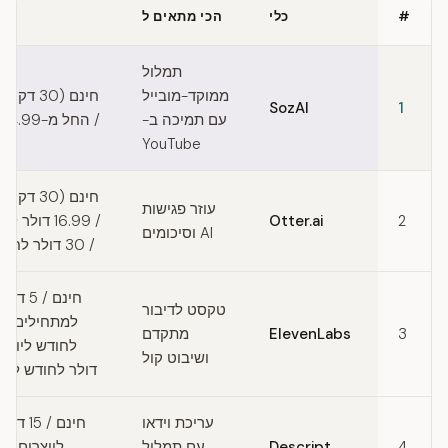
#
כלי
הכי מתאים ל
Quick comparison of Deepgram alternatives
תמלול
ממוקד-מובייל
חינם (30 
SozAI
1
עם תמיכה ב-
/ החל מ-$44.99 לשנה
YouTube
חינם (30 
עוזר פגישות
2
Otter.ai
/ 16.99 דולר
AI וסיכומים
/ 30 דולר לחודש עסקי
חינם / 5
טקסט לדיבור
3
ElevenLabs
מתקדם
ושיבוט קול
דולר לחודש למק
עריכת וידאו
חינם / 5
4
Descript
עם תמלול