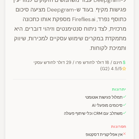
ל-Deepgram עבור משתמשים הזקוקים למודיעין
פגישות מקיף. בעוד ש-Deepgram מציעה סיכום
כתוסף נפרד, Fireflies.ai מספקת אותו כתכונה
מרכזית, לצד ניתוח סנטימנטים וזיהוי דוברים. היא
מתמקדת במקרים שימוש עסקיים למכירות, שיווק
ותמיכת לקוחות.
חינם / 18 דולר לחודש פרו / 29 דולר לחודש עסקי
4.5/5 (G2)
יתרונות
תמלול פגישות אוטומטי
סיכומים מופעלי AI
משתלב עם CRM וכלי שיתוף פעולה
חסרונות
אין אפליקציית דסקטופ