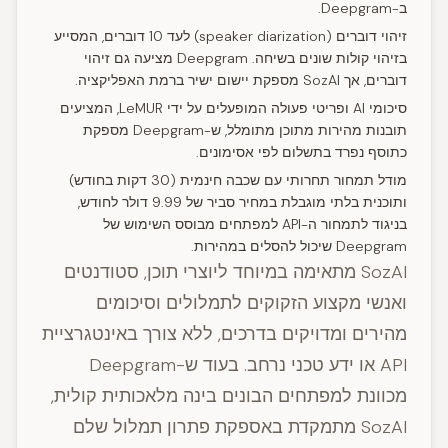
ב-Deepgram.
זיהוי דוברים (speaker diarization) לעד 10 דוברים, המסייע
בזיהוי קולות שונים בשיחה. Deepgram מציעה גם זיהוי
דוברים, אך SozAI מספקת יישום ישיר ברמת האפליקציה.
סיכומי AI ופריטי פעולה המופעלים על ידי LeMUR, המציעים
תובנות מהירות מתוכן מתומלל, ש-Deepgram מספקת
כתוסף נפרד בתשלום לפי אסימונים.
מודל תמחור תחרותי עם שכבה חינמית (30 דקות בחודש)
ותוכנית בלתי מוגבלת במחיר סביר של 9.99 דולר לחודש,
בניגוד לתמחור ה-API למפתחים מבוסס השימוש של
Deepgram שיכול להסלים במהירות.
SozAI מתאימה במיוחד ליוצרי תוכן, סטודנטים
ואנשי מקצוע הזקוקים לתמלולים וסיכומים
מהירים ומדויקים בדרכים, ללא צורך באינטגרציית
API או ידע טכני נרחב. בעוד ש-Deepgram
מכוונת למפתחים הבונים בינה מלאכותית קולית,
SozAI מתמקדת באספקת פתרון תמלול שלם