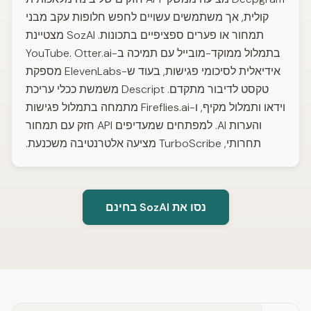
קולית, אך משתמשים עשויים לחפש חלופות עקב מבני
תמחור או פערים ספציפיים בתכונות. SozAI מצטיינת
בתמלול ממוקד-מובייל עם תמיכה ב-YouTube. Otter.ai
אידיאלית לסיכומי פגישות, בעוד ש-ElevenLabs מספקת
טקסט לדיבור מתקדם. Descript משמשת ככלי עריכת
וידאו ותמלול מקיף, ו-Fireflies.ai מתמחה בתמלול פגישות
והערות AI. למפתחים שמעדיפים API חזק עם תמחור
תחרותי, TurboScribe מציעה אלטרנטיבה משכנעת.
נסו את SozAI בחינם