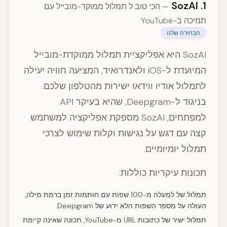
1. SozAI
— הכי טוב ל תמלול ממוקד-מובייל עם
תמיכה ב-YouTube
הבחירה שלנו
SozAI היא אפליקציית תמלול ממוקדת-מובייל
המיועדת ל-iOS ולאנדרואיד, המציעה חוויה יעילה
לתמלול אודיו ווידאו ישירות מהטלפון שלכם.
בניגוד ל-Deepgram, שהיא בעיקר API
למפתחים, SozAI מספקת אפליקציה למשתמש
קצה עם דגש על נגישות וקלות שימוש לצרכי
תמלול יומיומיים.
תכונות עיקריות כוללות:
תמלול של למעלה מ-100 שפות עם חותמות זמן ברמת מילה,
העולה על מספר השפות הלא ידוע של Deepgram.
תמלול ישיר של כתובות URL מ-YouTube, תכונה שאינה קיימת