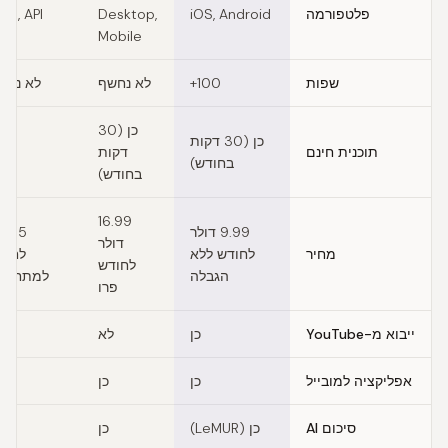
פלטפורמה
iOS, Android
Desktop,
eb, API
Mobile
שפות
100+
לא נחשף
לא נחש
כן (30
כן (30 דקות
תוכנית חינם
דקות
בחודש)
בחודש)
16.99
9.99 דולר
5 דו
דולר
מחיר
לחודש ללא
לחוד
לחודש
הגבלה
למתחילי
פרו
ייבוא מ-YouTube
כן
לא
ל
אפליקציה למובייל
כן
כן
סיכום AI
כן (LeMUR)
כן
ל