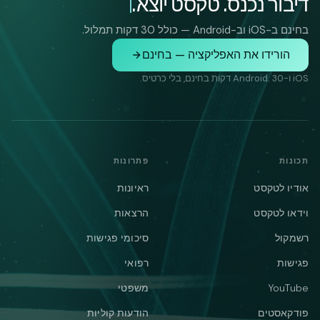
דיבור נכנס. טקסט יוצא.
בחינם ב-iOS וב-Android — כולל 30 דקות תמלול.
הורידו את האפליקציה — בחינם
iOS ו-Android. 30 דקות בחינם, בלי כרטיס.
תכונות
פתרונות
אודיו לטקסט
ראיונות
וידאו לטקסט
הרצאות
רשמקול
סיכומי פגישות
פגישות
רפואי
YouTube
משפטי
פודקאסטים
הודעות קוליות