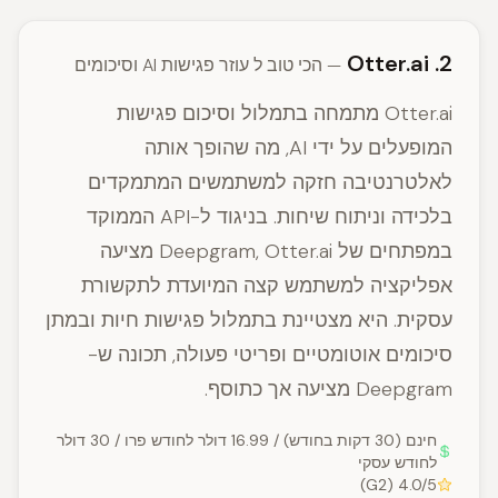
2. Otter.ai
— הכי טוב ל עוזר פגישות AI וסיכומים
Otter.ai מתמחה בתמלול וסיכום פגישות
המופעלים על ידי AI, מה שהופך אותה
לאלטרנטיבה חזקה למשתמשים המתמקדים
בלכידה וניתוח שיחות. בניגוד ל-API הממוקד
במפתחים של Deepgram, Otter.ai מציעה
אפליקציה למשתמש קצה המיועדת לתקשורת
עסקית. היא מצטיינת בתמלול פגישות חיות ובמתן
סיכומים אוטומטיים ופריטי פעולה, תכונה ש-
Deepgram מציעה אך כתוסף.
חינם (30 דקות בחודש) / 16.99 דולר לחודש פרו / 30 דולר
לחודש עסקי
4.0/5 (G2)