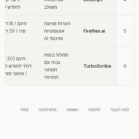
משולב
לחודש למק
הערות פגישה
חינם / 8
5
Fireflies.ai
אוטומטיות
פרו / 29
וסיכומי AI
תמלול בנפח
גבוה עם
6
TurboScribe
דולר לחודש ללא
תמחור
/ ארגוני מותא
תחרותי
למה לעבור
חלופות
השוואה
מתודולוגיה
FAQ