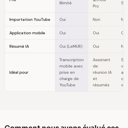
Illimité
Sta
Pro
Importation YouTube
Oui
Non
No
Application mobile
Oui
Oui
Oui
Résumé IA
Oui (LeMUR)
Oui
No
Transcription
Assistant
Syn
mobile avec
de
voc
Idéal pour
prise en
réunion IA
ava
charge de
et
clo
YouTube
résumés
voi