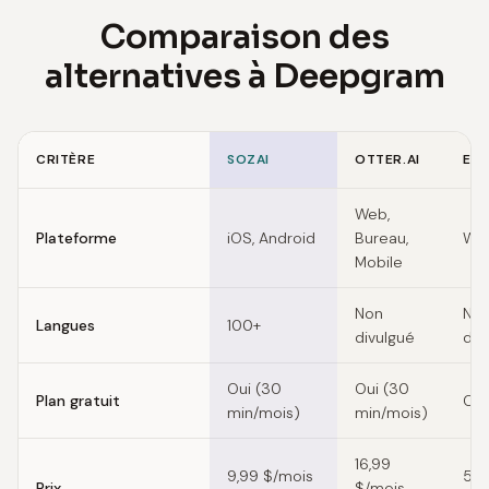
Comparaison des
alternatives à Deepgram
CRITÈRE
SOZAI
OTTER.AI
ELE
Feature comparison of Deepgram alternatives
Web,
Plateforme
iOS, Android
Bureau,
Web
Mobile
Non
No
Langues
100+
divulgué
div
Oui (30
Oui (30
Plan gratuit
Oui
min/mois)
min/mois)
16,99
9,99 $/mois
5 $
Prix
$/mois