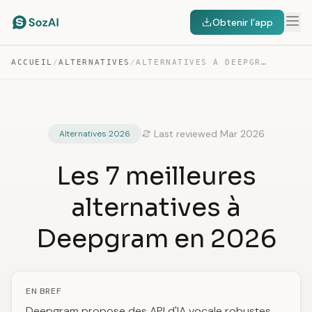
Obtenir l’app
ACCUEIL
/
ALTERNATIVES
/
ALTERNATIVES À DEEPGRAM
Last reviewed Mar 2026
Alternatives 2026
Les 7 meilleures
alternatives à
Deepgram en 2026
EN BREF
Deepgram propose des API d'IA vocale robustes,