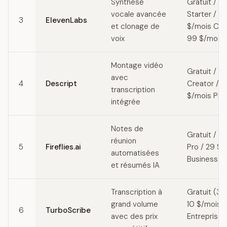
Synthèse
Gratuit / 5
vocale avancée
Starter / 22
3
ElevenLabs
et clonage de
$/mois Cre
voix
99 $/mois 
Montage vidéo
Gratuit / 1
avec
4
Descript
Creator / 
transcription
$/mois Pro
intégrée
Notes de
Gratuit / 1
réunion
5
Fireflies.ai
Pro / 29 $/
automatisées
Business
et résumés IA
Transcription à
Gratuit (30
grand volume
10 $/mois Il
6
TurboScribe
avec des prix
Entreprise