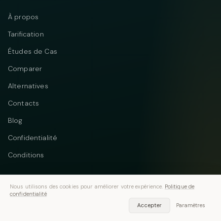
À propos
Tarification
Études de Cas
Comparer
Alternatives
Contacts
Blog
Confidentialité
Conditions
Nous utilisons des cookies pour améliorer votre expérience.
Politique de
confidentialité
Telegram
Instagram
© 2026 Vastflow. Tous droits réservés.
Accepter
Paramètres