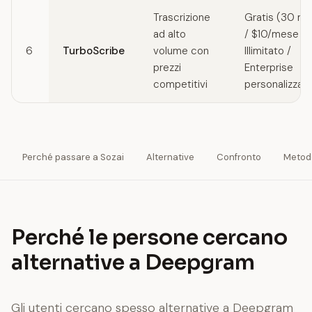
Trascrizione
Gratis (30 mi
ad alto
/ $10/mese
6
TurboScribe
volume con
Illimitato /
prezzi
Enterprise
competitivi
personalizzat
Perché passare a Sozai
Alternative
Confronto
Metod
Perché le persone cercano
alternative a Deepgram
Gli utenti cercano spesso alternative a Deepgram