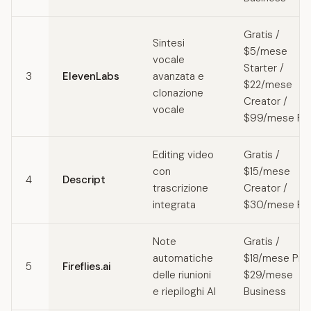
Gratis /
Sintesi
$5/mese
vocale
Starter /
3
ElevenLabs
avanzata e
$22/mese
clonazione
Creator /
vocale
$99/mese Pr
Editing video
Gratis /
con
$15/mese
4
Descript
trascrizione
Creator /
integrata
$30/mese Pr
Note
Gratis /
automatiche
$18/mese Pro 
5
Fireflies.ai
delle riunioni
$29/mese
e riepiloghi AI
Business