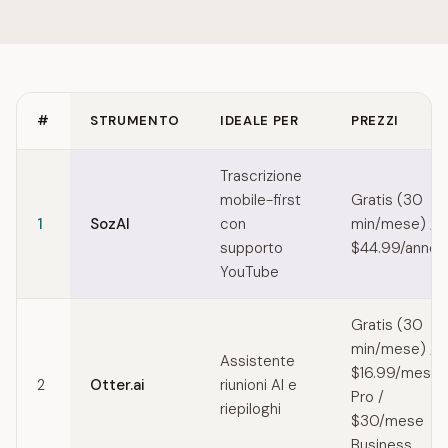
#
STRUMENTO
IDEALE PER
PREZZI
Quick comparison of Deepgram alternatives
Trascrizione
mobile-first
Gratis (30
1
SozAI
con
min/mese) / 
supporto
$44.99/anno
YouTube
Gratis (30
min/mese) /
Assistente
$16.99/mese
2
Otter.ai
riunioni AI e
Pro /
riepiloghi
$30/mese
Business