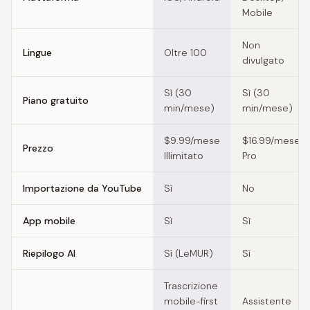
Mobile
Non
Lingue
Oltre 100
divulgato
Sì (30
Sì (30
Piano gratuito
min/mese)
min/mese)
$9.99/mese
$16.99/mese
Prezzo
Illimitato
Pro
Importazione da YouTube
Sì
No
App mobile
Sì
Sì
Riepilogo AI
Sì (LeMUR)
Sì
Trascrizione
mobile-first
Assistente