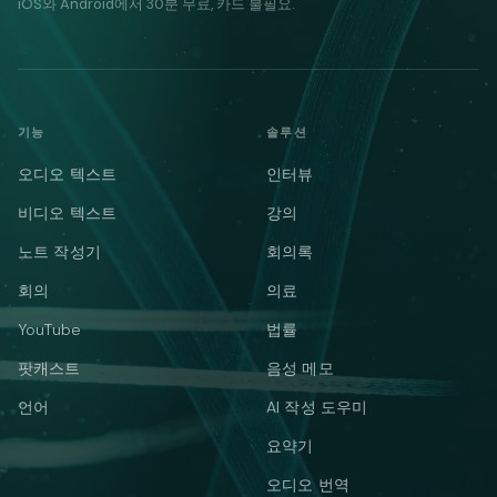
iOS와 Android에서 30분 무료, 카드 불필요.
기능
솔루션
오디오 텍스트
인터뷰
비디오 텍스트
강의
노트 작성기
회의록
회의
의료
YouTube
법률
팟캐스트
음성 메모
언어
AI 작성 도우미
요약기
오디오 번역