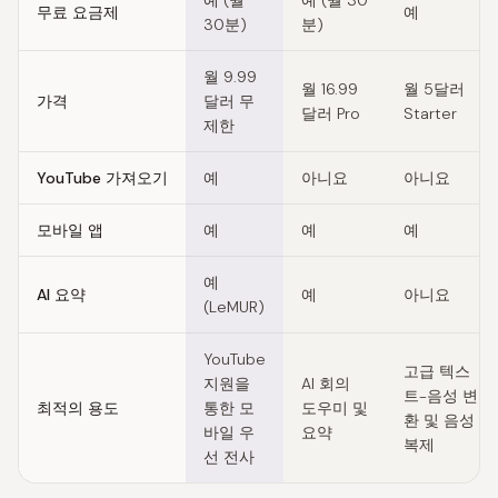
예 (월
예 (월 30
무료 요금제
예
30분)
분)
월 9.99
월 16.99
월 5달러
가격
달러 무
달러 Pro
Starter
제한
YouTube 가져오기
예
아니요
아니요
모바일 앱
예
예
예
예
AI 요약
예
아니요
(LeMUR)
YouTube
고급 텍스
지원을
AI 회의
트-음성 변
최적의 용도
통한 모
도우미 및
환 및 음성
바일 우
요약
복제
선 전사