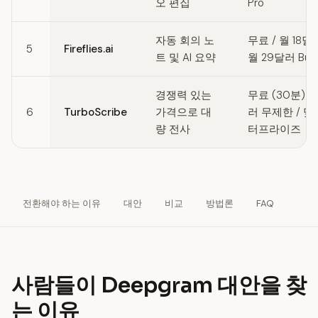
오 편집
Pro
자동 회의 노
무료 / 월 18달러
5
Fireflies.ai
트 및 AI 요약
월 29달러 Busi
경쟁력 있는
무료 (30분) / 
6
TurboScribe
가격으로 대
러 무제한 / 맞
량 전사
터프라이즈
전환해야 하는 이유
대안
비교
방법론
FAQ
사람들이 Deepgram 대안을 찾
는 이유