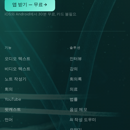
앱 받기 — 무료
iOS와 Android에서 30분 무료, 카드 불필요.
기능
솔루션
오디오 텍스트
인터뷰
비디오 텍스트
강의
노트 작성기
회의록
회의
의료
YouTube
법률
팟캐스트
음성 메모
언어
AI 작성 도우미
요약기