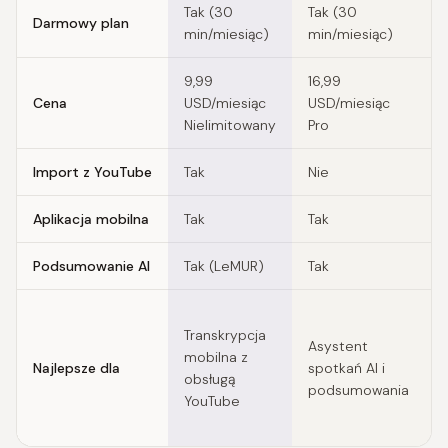
Tak (30
Tak (30
Darmowy plan
T
min/miesiąc)
min/miesiąc)
9,99
16,99
Cena
USD/miesiąc
USD/miesiąc
S
Nielimitowany
Pro
Import z YouTube
Tak
Nie
N
Aplikacja mobilna
Tak
Tak
T
Podsumowanie AI
Tak (LeMUR)
Tak
N
Transkrypcja
Asystent
mobilna z
t
Najlepsze dla
spotkań AI i
obsługą
podsumowania
YouTube
g