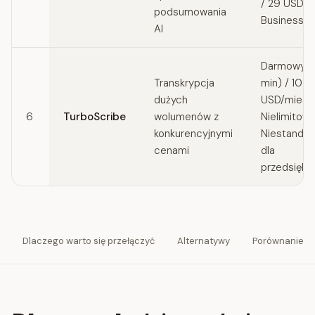
/ 29 USD/m
podsumowania
Business
AI
Darmowy (
Transkrypcja
min) / 10
dużych
USD/miesi
6
TurboScribe
wolumenów z
Nielimitowa
konkurencyjnymi
Niestanda
cenami
dla
przedsiębi
Dlaczego warto się przełączyć
Alternatywy
Porównanie