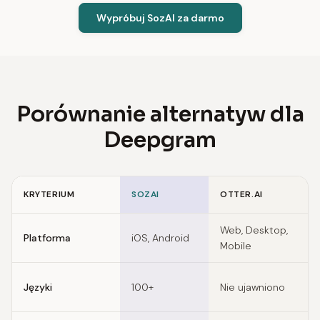
Wypróbuj SozAI za darmo
Porównanie alternatyw dla
Deepgram
KRYTERIUM
SOZAI
OTTER.AI
Feature comparison of Deepgram alternatives
Web, Desktop,
Platforma
iOS, Android
W
Mobile
Języki
100+
Nie ujawniono
N