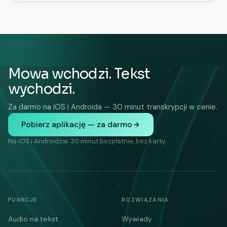
Mowa wchodzi. Tekst
wychodzi.
Za darmo na iOS i Androida — 30 minut transkrypcji w cenie.
Pobierz aplikację — za darmo
Na iOS i Androidzie. 30 minut bezpłatnie, bez karty.
FUNKCJE
ROZWIĄZANIA
Audio na tekst
Wywiady