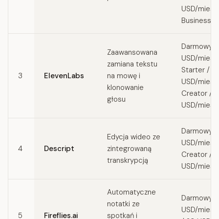
USD/miesi
Business
Darmowy /
Zaawansowana
USD/miesi
zamiana tekstu
Starter / 2
3
ElevenLabs
na mowę i
USD/miesi
klonowanie
Creator / 
głosu
USD/miesią
Darmowy / 
Edycja wideo ze
USD/miesi
4
Descript
zintegrowaną
Creator / 
transkrypcją
USD/miesią
Automatyczne
Darmowy / 
notatki ze
USD/miesią
5
Fireflies.ai
spotkań i