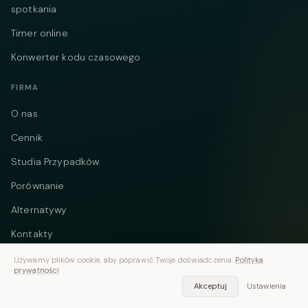
spotkania
Timer online
Konwerter kodu czasowego
FIRMA
O nas
Cennik
Studia Przypadków
Porównanie
Alternatywy
Kontakty
Blog
Używamy plików cookie, aby poprawić Twoje doświadczenia.
Polityka
prywatności
Prywatność
Akceptuj
Ustawienia
Warunki