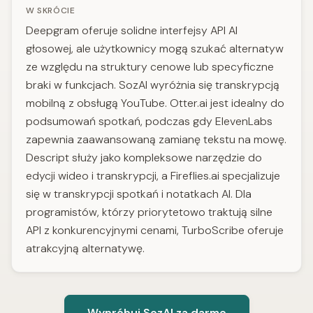
W SKRÓCIE
Deepgram oferuje solidne interfejsy API AI
głosowej, ale użytkownicy mogą szukać alternatyw
ze względu na struktury cenowe lub specyficzne
braki w funkcjach. SozAI wyróżnia się transkrypcją
mobilną z obsługą YouTube. Otter.ai jest idealny do
podsumowań spotkań, podczas gdy ElevenLabs
zapewnia zaawansowaną zamianę tekstu na mowę.
Descript służy jako kompleksowe narzędzie do
edycji wideo i transkrypcji, a Fireflies.ai specjalizuje
się w transkrypcji spotkań i notatkach AI. Dla
programistów, którzy priorytetowo traktują silne
API z konkurencyjnymi cenami, TurboScribe oferuje
atrakcyjną alternatywę.
Wypróbuj SozAI za darmo