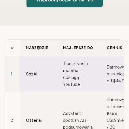
#
NARZĘDZIE
NAJLEPSZE DO
CENNIK
Quick comparison of Deepgram alternatives
Transkrypcja
Darmowy (
mobilna z
1
SozAI
min/miesią
obsługą
od $44,99/
YouTube
Darmowy (
min/miesią
Asystent
16,99
2
Otter.ai
spotkań AI i
USD/miesią
podsumowania
/ 30