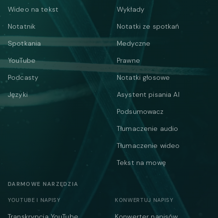
Wideo na tekst
Wykłady
Notatnik
Notatki ze spotkań
Spotkania
Medyczne
YouTube
Prawne
Podcasty
Notatki głosowe
Języki
Asystent pisania AI
Podsumowacz
Tłumaczenie audio
Tłumaczenie wideo
Tekst na mowę
DARMOWE NARZĘDZIA
YOUTUBE I NAPISY
KONWERTUJ NAPISY
Transkrypcja YouTube
Konwerter napisów