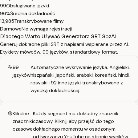
99
Obsługiwane języki
96%
Średnia dokładność
13,985
Transkrybowane filmy
Darmowe
Nie wymaga rejestracji
Dlaczego Warto Używać Generatora SRT SozAI
Generuj dokładne pliki SRT z napisami wspierane przez AI.
Etykiety mówców, 99 języków, standardowy format.
99
Automatyczne wykrywanie języka. Angielski,
języków
hiszpański, japoński, arabski, koreański, hindi,
rosyjski i 92 inne języki transkrybowane z
wysoką dokładnością.
Klikalne
Każdy segment ma dokładny znacznik
znaczniki
czasowy. Kliknij, aby przejść do tego
czasowe
dokładnego momentu w osadzonym
odtwarzaczu YouTube na stronie wyników.