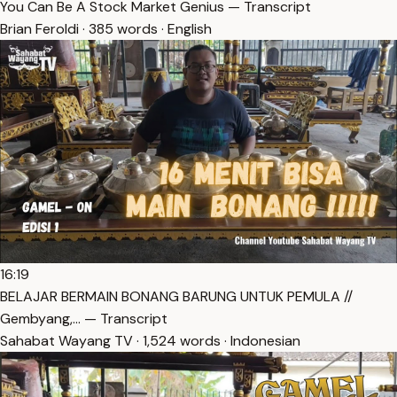
You Can Be A Stock Market Genius — Transcript
Brian Feroldi · 385 words · English
16:19
BELAJAR BERMAIN BONANG BARUNG UNTUK PEMULA //
Gembyang,… — Transcript
Sahabat Wayang TV · 1,524 words · Indonesian