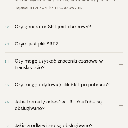
stronie wyników, aby pobrać standardowy plik SRT z
napisami i znacznikami czasowymi.
Czy generator SRT jest darmowy?
02
Czym jest plik SRT?
03
Czy mogę uzyskać znaczniki czasowe w
04
transkrypcie?
Czy mogę edytować plik SRT po pobraniu?
05
Jakie formaty adresów URL YouTube są
06
obsługiwane?
Jakie źródła wideo są obsługiwane?
07