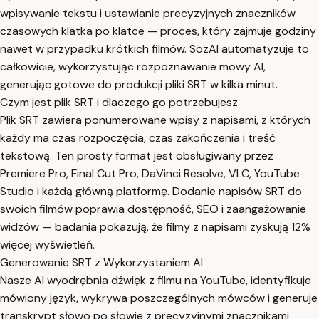
wpisywanie tekstu i ustawianie precyzyjnych znaczników
czasowych klatka po klatce — proces, który zajmuje godziny
nawet w przypadku krótkich filmów. SozAI automatyzuje to
całkowicie, wykorzystując rozpoznawanie mowy AI,
generując gotowe do produkcji pliki SRT w kilka minut.
Czym jest plik SRT i dlaczego go potrzebujesz
Plik SRT zawiera ponumerowane wpisy z napisami, z których
każdy ma czas rozpoczęcia, czas zakończenia i treść
tekstową. Ten prosty format jest obsługiwany przez
Premiere Pro, Final Cut Pro, DaVinci Resolve, VLC, YouTube
Studio i każdą główną platformę. Dodanie napisów SRT do
swoich filmów poprawia dostępność, SEO i zaangażowanie
widzów — badania pokazują, że filmy z napisami zyskują 12%
więcej wyświetleń.
Generowanie SRT z Wykorzystaniem AI
Nasze AI wyodrębnia dźwięk z filmu na YouTube, identyfikuje
mówiony język, wykrywa poszczególnych mówców i generuje
transkrypt słowo po słowie z precyzyjnymi znacznikami