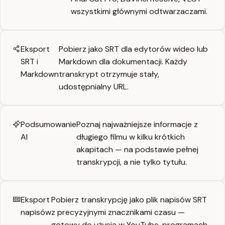
wszystkimi głównymi odtwarzaczami.
Eksport
Pobierz jako SRT dla edytorów wideo lub
SRT i
Markdown dla dokumentacji. Każdy
Markdown
transkrypt otrzymuje stały,
udostępnialny URL.
Podsumowanie
Poznaj najważniejsze informacje z
AI
długiego filmu w kilku krótkich
akapitach — na podstawie pełnej
transkrypcji, a nie tylko tytułu.
Eksport
Pobierz transkrypcję jako plik napisów SRT
napisów
z precyzyjnymi znacznikami czasu —
gotowy do użycia w YouTube, programach