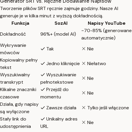
Generator SRT vs. Ręczne Dodawanie Napisów
Tworzenie plików SRT ręcznie zajmuje godziny. Nasze AI
generuje je w kilka minut z wyższą dokładnością.
Funkcja
SozAI
Napisy YouTube
~70-85% (generowane
Dokładność
96%+ (model AI)
automatycznie)
Wykrywanie
Tak
Nie
mówców
Kopiowalny pełny
Jedno kliknięcie
Niełatwo
tekst
Wyszukiwalny
Wyszukiwanie
Nie
transkrypt
pełnotekstowe
Klikalne znaczniki
Przejdź do
Nie
czasowe
momentu
Działa, gdy napisy
Zawsze działa
Tylko jeśli włączone
są wyłączone
Stały link do
Unikalny adres
Nie
udostępnienia
URL