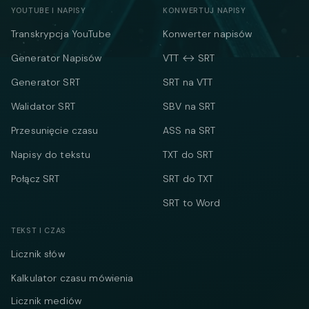
YOUTUBE I NAPISY
KONWERTUJ NAPISY
Transkrypcja YouTube
Konwerter napisów
Generator Napisów
VTT ↔ SRT
Generator SRT
SRT na VTT
Walidator SRT
SBV na SRT
Przesunięcie czasu
ASS na SRT
Napisy do tekstu
TXT do SRT
Połącz SRT
SRT do TXT
SRT to Word
TEKST I CZAS
Licznik słów
Kalkulator czasu mówienia
Licznik mediów