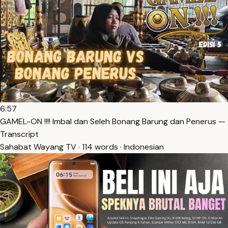
6:57
GAMEL-ON !!!! Imbal dan Seleh Bonang Barung dan Penerus —
Transcript
Sahabat Wayang TV · 114 words · Indonesian