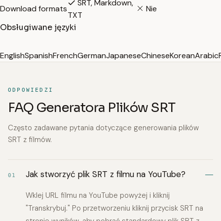
SRT, Markdown,
Download formats
Nie
TXT
Obsługiwane języki
English
Spanish
French
German
Japanese
Chinese
Korean
Arabic
ODPOWIEDZI
FAQ Generatora Plików SRT
Często zadawane pytania dotyczące generowania plików
SRT z filmów.
Jak stworzyć plik SRT z filmu na YouTube?
01
Wklej URL filmu na YouTube powyżej i kliknij
"Transkrybuj." Po przetworzeniu kliknij przycisk SRT na