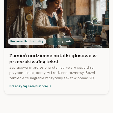
Personal Productivity
4 min czytania
Zamień codzienne notatki głosowe w
przeszukiwalny tekst
Zapracowany profesjonalista nagrywa w ciągu dnia
przypomnienia, pomysły i rodzinne rozmowy. SozAI
zamienia te nagrania w czytelny tekst w ponad 20
językach, dzięki czemu łatwiej wrócić do szczegółów niż
Przeczytaj całą historię
do listy plików audio.