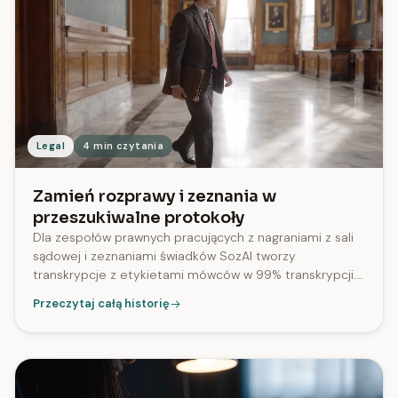
Legal
4 min czytania
Zamień rozprawy i zeznania w
przeszukiwalne protokoły
Dla zespołów prawnych pracujących z nagraniami z sali
sądowej i zeznaniami świadków SozAI tworzy
transkrypcje z etykietami mówców w 99% transkrypcji.
Przetwarza treści w ponad 20 językach, w tym po
Przeczytaj całą historię
hiszpańsku.