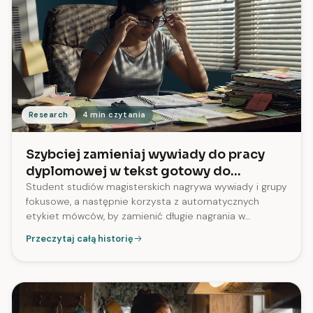
Research
4 min czytania
Szybciej zamieniaj wywiady do pracy
dyplomowej w tekst gotowy do
kodowania
Student studiów magisterskich nagrywa wywiady i grupy
fokusowe, a następnie korzysta z automatycznych
etykiet mówców, by zamienić długie nagrania w
czytelne transkrypcje. W SozAI 99% transkrypcji zawiera
Przeczytaj całą historię
etykiety mówców.