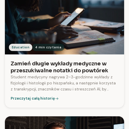
Education
4 min czytania
Zamień długie wykłady medyczne w
przeszukiwalne notatki do powtórek
Student medycyny nagrywa 2–3-godzinne wykłady z
fizjologii i histologii po hiszpańsku, a następnie korzysta
z transkrypcji, znaczników czasu i streszczeń AI, by
powtarzać materiał przed egzaminami. SozAI
Przeczytaj całą historię
przetwarza pliki o długości do 2.8 godziny.