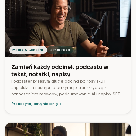
Media & Content
4 min read
Zamień każdy odcinek podcastu w
tekst, notatki, napisy
Podcaster przesyła długie odcinki po rosyjsku i
angielsku, a następnie otrzymuje transkrypcję z
oznaczeniem mówców, podsumowanie AI i napisy SRT
do YouTube. W rzeczywistym użyciu produkcyjnym
Przeczytaj całą historię
napisy SRT są generowane dla 96% przetworzonych
zadań.