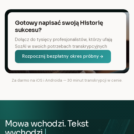
Gotowy napisać swoją Historię
sukcesu?
Dołącz do tysięcy profesjonalistów, którzy ufają
SozAI w swoich potrzebach transkrypcyjnych
Rozpocznij bezpłatny okres próbny
Za darmo na iOS i Androida — 30 minut transkrypcji w cenie.
Mowa wchodzi. Tekst
wychodzi.