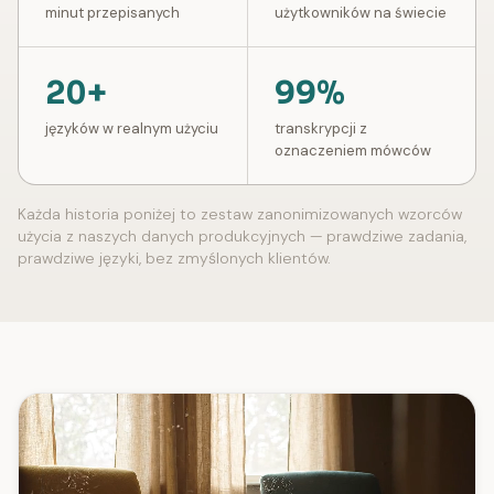
minut przepisanych
użytkowników na świecie
20+
99%
języków w realnym użyciu
transkrypcji z
oznaczeniem mówców
Każda historia poniżej to zestaw zanonimizowanych wzorców
użycia z naszych danych produkcyjnych — prawdziwe zadania,
prawdziwe języki, bez zmyślonych klientów.