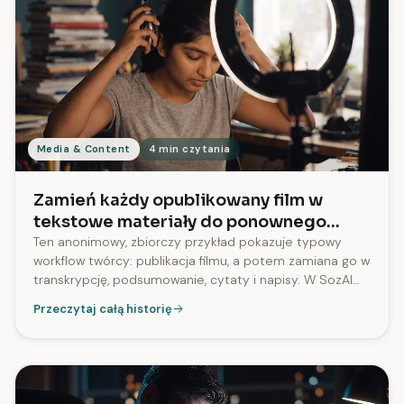
Media & Content
4 min czytania
Zamień każdy opublikowany film w
tekstowe materiały do ponownego
wykorzystania
Ten anonimowy, zbiorczy przykład pokazuje typowy
workflow twórcy: publikacja filmu, a potem zamiana go w
transkrypcję, podsumowanie, cytaty i napisy. W SozAI
napisy SRT są generowane dla 96% transkrypcji.
Przeczytaj całą historię