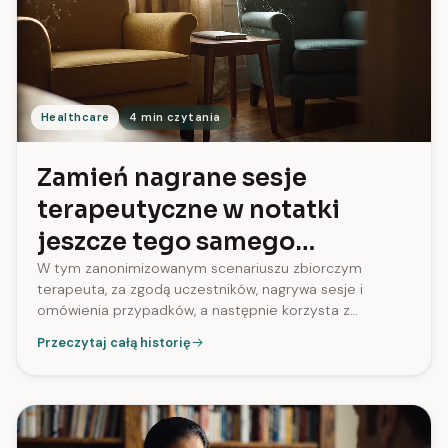
Healthcare
4 min czytania
Zamień nagrane sesje
terapeutyczne w notatki
jeszcze tego samego
wieczoru
W tym zanonimizowanym scenariuszu zbiorczym
terapeuta, za zgodą uczestników, nagrywa sesje i
omówienia przypadków, a następnie korzysta z
transkrypcji z oznaczeniem mówców i podsumowań, by
Przeczytaj całą historię
przygotować notatki jeszcze tego samego wieczoru,
zamiast odsłuchiwać nagrania po pracy.