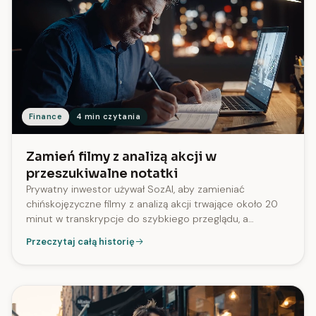
Finance
4 min czytania
Zamień filmy z analizą akcji w
przeszukiwalne notatki
Prywatny inwestor używał SozAI, aby zamieniać
chińskojęzyczne filmy z analizą akcji trwające około 20
minut w transkrypcje do szybkiego przeglądu, a
następnie wyszukiwać wskaźniki EPS, tempo wzrostu i
Przeczytaj całą historię
inne szczegóły bez ponownego oglądania.