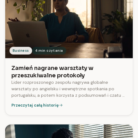
Business
4 min czytania
Zamień nagrane warsztaty w
przeszukiwalne protokoły
Lider rozproszonego zespołu nagrywa globalne
warsztaty po angielsku i wewnętrzne spotkania po
portugalsku, a potem korzysta z podsumowań i czatu z
transkrypcją, aby szybciej wyłapywać decyzje. W SozAI
Przeczytaj całą historię
99% transkrypcji zawiera oznaczenia mówców.