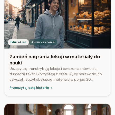
Education
4 min czytania
Zamień nagrania lekcji w materiały do
nauki
Uczący się transkrybują lekcje i ćwiczenia mówienia,
tłumaczą tekst i korzystają z czatu AI, by sprawdzić, co
usłyszeli. SozAI obsługuje materiały w ponad 20
językach, dając praktyczny sposób nauki z nagrań w
Przeczytaj całą historię
formie tekstu.