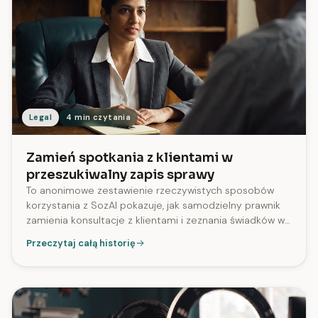
Legal
4 min czytania
Zamień spotkania z klientami w
przeszukiwalny zapis sprawy
To anonimowe zestawienie rzeczywistych sposobów
korzystania z SozAI pokazuje, jak samodzielny prawnik
zamienia konsultacje z klientami i zeznania świadków w
przeszukiwalne transkrypcje z oznaczeniem mówców. W
Przeczytaj całą historię
całej aplikacji 99% transkrypcji zawiera diarization, a
przetwarzane są pliki o długości do 2.8 hours.