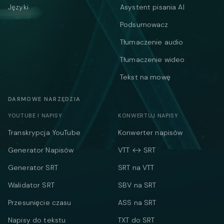
Języki
Asystent pisania AI
Podsumowacz
Tłumaczenie audio
Tłumaczenie wideo
Tekst na mowę
DARMOWE NARZĘDZIA
YOUTUBE I NAPISY
KONWERTUJ NAPISY
Transkrypcja YouTube
Konwerter napisów
Generator Napisów
VTT ↔ SRT
Generator SRT
SRT na VTT
Walidator SRT
SBV na SRT
Przesunięcie czasu
ASS na SRT
Napisy do tekstu
TXT do SRT