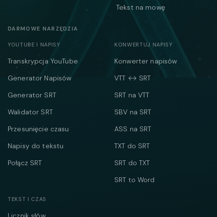
Tekst na mowę
DARMOWE NARZĘDZIA
YOUTUBE I NAPISY
KONWERTUJ NAPISY
Transkrypcja YouTube
Konwerter napisów
Generator Napisów
VTT ↔ SRT
Generator SRT
SRT na VTT
Walidator SRT
SBV na SRT
Przesunięcie czasu
ASS na SRT
Napisy do tekstu
TXT do SRT
Połącz SRT
SRT do TXT
SRT to Word
TEKST I CZAS
Licznik słów