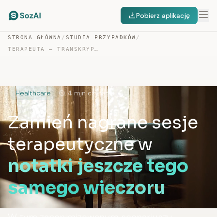
Pobierz aplikację
STRONA GŁÓWNA
/
STUDIA PRZYPADKÓW
/
TERAPEUTA — TRANSKRYPCJA SESJI I SUPERWIZJI
Healthcare
4 min czytania
Zamień nagrane sesje
terapeutyczne w
notatki jeszcze tego
samego wieczoru