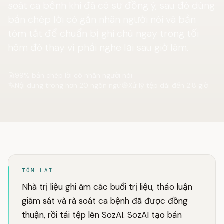
soát ca bệnh khi đã có sự đồng ý, sau đó dùng
bản chép lời có gắn nhãn người nói và bản
tóm tắt để chuẩn bị ghi chú ngay trong tối
hôm đó thay vì phải nghe lại sau giờ làm.
99% bản chép lời có nhãn người nói
Nội dung trong hơn 20 ngôn ngữ
Xử lý tệp dài đến 2.8 giờ
TÓM LẠI
Nhà trị liệu ghi âm các buổi trị liệu, thảo luận
giám sát và rà soát ca bệnh đã được đồng
thuận, rồi tải tệp lên SozAI. SozAI tạo bản