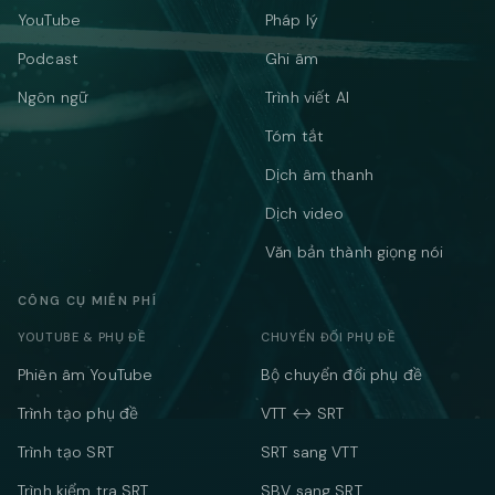
YouTube
Pháp lý
Podcast
Ghi âm
Ngôn ngữ
Trình viết AI
Tóm tắt
Dịch âm thanh
Dịch video
Văn bản thành giọng nói
CÔNG CỤ MIỄN PHÍ
YOUTUBE & PHỤ ĐỀ
CHUYỂN ĐỔI PHỤ ĐỀ
Phiên âm YouTube
Bộ chuyển đổi phụ đề
Trình tạo phụ đề
VTT ↔ SRT
Trình tạo SRT
SRT sang VTT
Trình kiểm tra SRT
SBV sang SRT