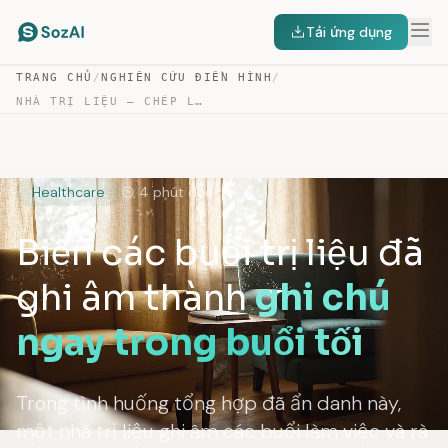
Tải ứng dụng
TRANG CHỦ
/
NGHIÊN CỨU ĐIỂN HÌNH
/
NHÀ TRỊ LIỆU — CHÉP LỜI BUỔI TRỊ LIỆU VÀ GIÁM SÁT
Healthcare
4 phút đọc
Biến các buổi trị liệu đã
ghi âm thành
ghi chú
ngay trong buổi tối
Trong tình huống tổng hợp đã ẩn danh này,
một nhà trị liệu ghi âm các buổi làm việc và rà