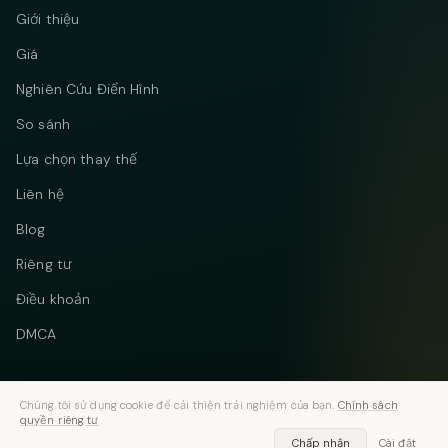
Giới thiệu
Giá
Nghiên Cứu Điển Hình
So sánh
Lựa chọn thay thế
Liên hệ
Blog
Riêng tư
Điều khoản
DMCA
Chúng tôi sử dụng cookie để cải thiện trải nghiệm của bạn.
Chính sách
quyền riêng tư
Telegram
Instagram
© 2026 Vastflow. Đã đăng ký bản quyền.
Chấp nhận
Cài đặt