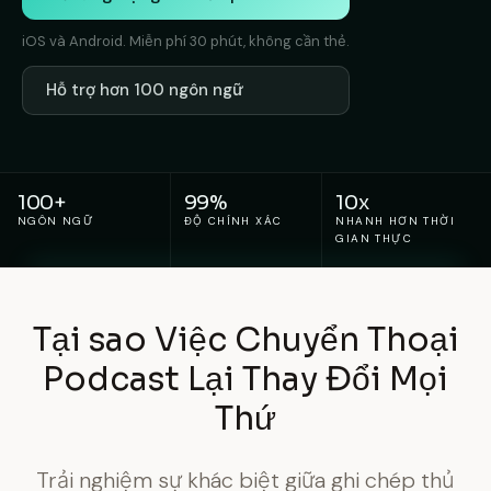
iOS và Android. Miễn phí 30 phút, không cần thẻ.
Hỗ trợ hơn 100 ngôn ngữ
100+
99%
10x
NGÔN NGỮ
ĐỘ CHÍNH XÁC
NHANH HƠN THỜI
GIAN THỰC
Tại sao Việc Chuyển Thoại
Podcast Lại Thay Đổi Mọi
Thứ
Trải nghiệm sự khác biệt giữa ghi chép thủ