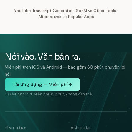
YouTube Transcript Generator
·
SozAI vs Other Tools
·
Alternatives to Popular Apps
Nói vào. Văn bản ra.
Miễn phí trên iOS và Android — bao gồm 30 phút chuyển lời
nói.
Tải ứng dụng — Miễn phí
iOS và Android. Miễn phí 30 phút, không cần thẻ.
TÍNH NĂNG
GIẢI PHÁP