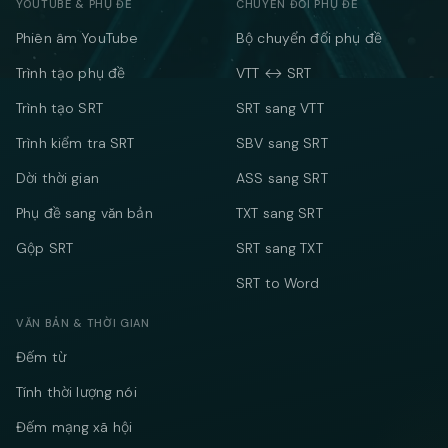
YOUTUBE & PHỤ ĐỀ
CHUYỂN ĐỔI PHỤ ĐỀ
Phiên âm YouTube
Bộ chuyển đổi phụ đề
Trình tạo phụ đề
VTT ↔ SRT
Trình tạo SRT
SRT sang VTT
Trình kiểm tra SRT
SBV sang SRT
Dời thời gian
ASS sang SRT
Phụ đề sang văn bản
TXT sang SRT
Gộp SRT
SRT sang TXT
SRT to Word
VĂN BẢN & THỜI GIAN
Đếm từ
Tính thời lượng nói
Đếm mạng xã hội