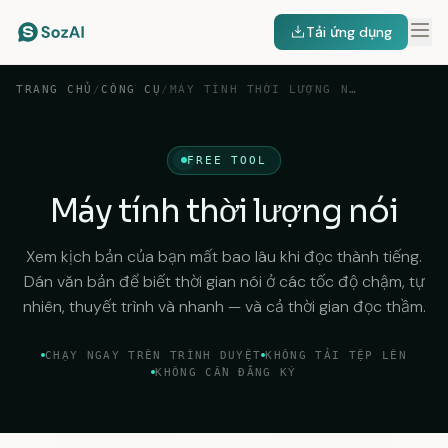
Tải ứng dụng
TRANG CHỦ
/
CÔNG CỤ
/
MÁY TÍNH THỜI LƯỢNG NÓI
FREE TOOL
Máy tính thời lượng nói
Xem kịch bản của bạn mất bao lâu khi đọc thành tiếng.
Dán văn bản để biết thời gian nói ở các tốc độ chậm, tự
nhiên, thuyết trình và nhanh — và cả thời gian đọc thầm.
CHẠY NGAY TRÊN TRÌNH DUYỆT
KHÔNG TẢI TỆP LÊN
KHÔNG CẦN ĐĂNG KÝ