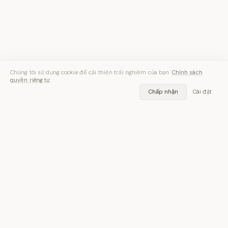
Chúng tôi sử dụng cookie để cải thiện trải nghiệm của bạn.
Chính sách
quyền riêng tư
Chấp nhận
Cài đặt
Nói vào. Văn bản ra.
Miễn phí trên iOS và Android — bao gồm 30 phút chuyển lời
nói.