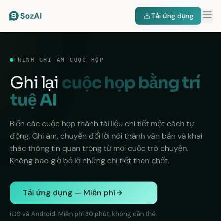
Tải ứng dụng
TRÌNH GHI ÂM CUỘC HỌP
Ghi lại
cuộc họp bằng trí
tuệ AI
Biến các cuộc họp thành tài liệu chi tiết một cách tự
động. Ghi âm, chuyển đổi lời nói thành văn bản và khai
thác thông tin quan trọng từ mọi cuộc trò chuyện.
Không bao giờ bỏ lỡ những chi tiết then chốt.
Tải ứng dụng — Miễn phí
iOS và Android. Miễn phí 30 phút, không cần thẻ.