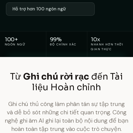
Hỗ trợ hơn 100 ngôn ngữ
100+
99%
10x
NGÔN NGỮ
ĐỘ CHÍNH XÁC
NHANH HƠN THỜI
GIAN THỰC
Từ
Ghi chú rời rạc
đến Tài
liệu Hoàn chỉnh
Ghi chú thủ công làm phân tán sự tập trung
và dễ bỏ sót những chi tiết quan trọng. Công
nghệ ghi âm AI ghi lại toàn bộ nội dung để bạn
hoàn toàn tập trung vào cuộc trò chuyện.