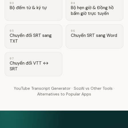
03
04
Bộ đếm từ & ký tự
Bộ hẹn giờ & Đồng hồ
bấm giờ trực tuyến
05
06
Chuyển đổi SRT sang
Chuyển SRT sang Word
TXT
07
Chuyển đổi VTT ↔
SRT
YouTube Transcript Generator
·
SozAI vs Other Tools
·
Alternatives to Popular Apps