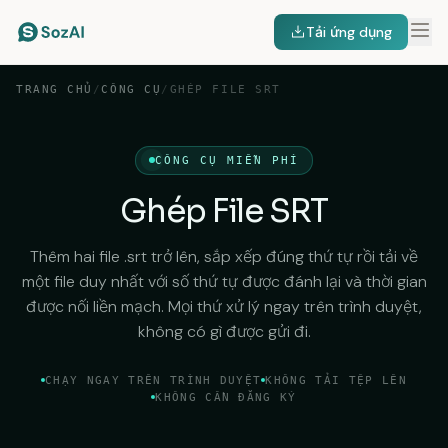
Tải ứng dụng
TRANG CHỦ
/
CÔNG CỤ
/
GHÉP FILE SRT
CÔNG CỤ MIỄN PHÍ
Ghép File SRT
Thêm hai file .srt trở lên, sắp xếp đúng thứ tự rồi tải về
một file duy nhất với số thứ tự được đánh lại và thời gian
được nối liền mạch. Mọi thứ xử lý ngay trên trình duyệt,
không có gì được gửi đi.
CHẠY NGAY TRÊN TRÌNH DUYỆT
KHÔNG TẢI TỆP LÊN
KHÔNG CẦN ĐĂNG KÝ