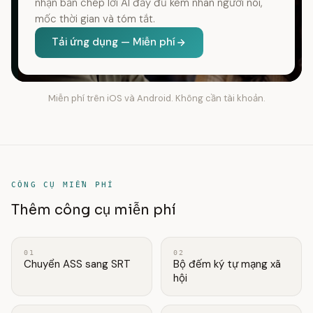
nhận bản chép lời AI đầy đủ kèm nhãn người nói,
mốc thời gian và tóm tắt.
Tải ứng dụng — Miễn phí
Miễn phí trên iOS và Android. Không cần tài khoản.
CÔNG CỤ MIỄN PHÍ
Thêm công cụ miễn phí
01
02
Chuyển ASS sang SRT
Bộ đếm ký tự mạng xã
hội