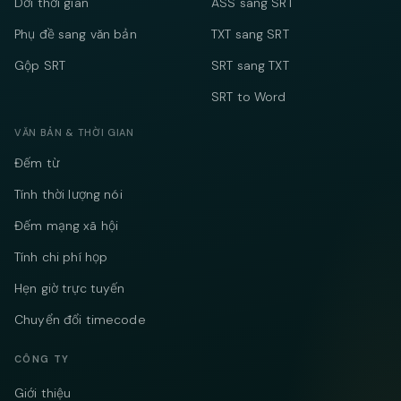
Dời thời gian
ASS sang SRT
Phụ đề sang văn bản
TXT sang SRT
Gộp SRT
SRT sang TXT
SRT to Word
VĂN BẢN & THỜI GIAN
Đếm từ
Tính thời lượng nói
Đếm mạng xã hội
Tính chi phí họp
Hẹn giờ trực tuyến
Chuyển đổi timecode
CÔNG TY
Giới thiệu