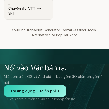
07
Chuyển đổi VTT ↔
SRT
YouTube Transcript Generator
·
SozAI vs Other Tools
·
Alternatives to Popular Apps
Nói vào. Văn bản ra.
Miễn phí trên iOS và Android — bao gồm 30 phút chuyển lời
nói.
Tải ứng dụng — Miễn phí
iOS và Android. Miễn phí 30 phút, không cần thẻ.