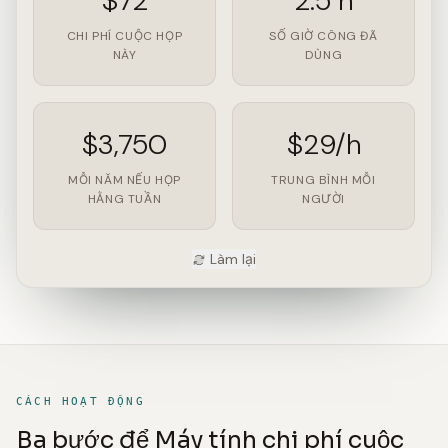
$72
2.5 h
CHI PHÍ CUỘC HỌP
SỐ GIỜ CÔNG ĐÃ
NÀY
DÙNG
$3,750
$29/h
MỖI NĂM NẾU HỌP
TRUNG BÌNH MỖI
HẰNG TUẦN
NGƯỜI
Làm lại
CÁCH HOẠT ĐỘNG
Ba bước để Máy tính chi phí cuộc