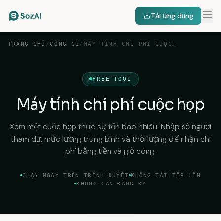
Tải ứng dụng
TRANG CHỦ
/
CÔNG CỤ
/
MÁY TÍNH CHI PHÍ CUỘC HỌP
FREE TOOL
Máy tính chi phí cuộc họp
Xem một cuộc họp thực sự tốn bao nhiêu. Nhập số người
tham dự, mức lương trung bình và thời lượng để nhận chi
phí bằng tiền và giờ công.
CHẠY NGAY TRÊN TRÌNH DUYỆT
KHÔNG TẢI TỆP LÊN
KHÔNG CẦN ĐĂNG KÝ