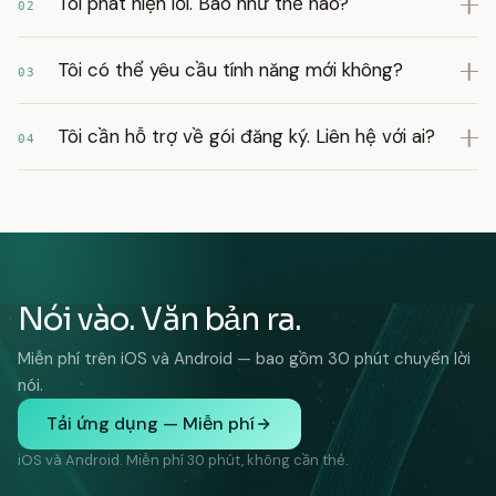
Tôi phát hiện lỗi. Báo như thế nào?
02
Tôi có thể yêu cầu tính năng mới không?
03
Tôi cần hỗ trợ về gói đăng ký. Liên hệ với ai?
04
Nói vào. Văn bản ra.
Miễn phí trên iOS và Android — bao gồm 30 phút chuyển lời
nói.
Tải ứng dụng — Miễn phí
iOS và Android. Miễn phí 30 phút, không cần thẻ.