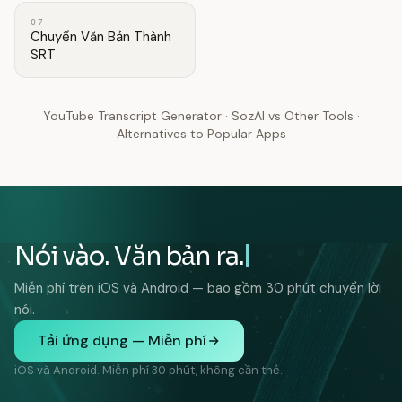
07
Chuyển Văn Bản Thành
SRT
YouTube Transcript Generator
·
SozAI vs Other Tools
·
Alternatives to Popular Apps
Nói vào. Văn bản ra.
Miễn phí trên iOS và Android — bao gồm 30 phút chuyển lời
nói.
Tải ứng dụng — Miễn phí
iOS và Android. Miễn phí 30 phút, không cần thẻ.