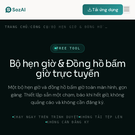
Tải ứng dụng
TRANG CHỦ
/
CÔNG CỤ
/
BỘ HẸN GIỜ & ĐỒNG HỒ BẤM GIỜ TRỰC TUYẾN
FREE TOOL
Bộ hẹn giờ & Đồng hồ bấm
giờ trực tuyến
Một bộ hẹn giờ và đồng hồ bấm giờ toàn màn hình, gọn
gàng. Thiết lập sẵn một chạm, báo khi hết giờ, không
quảng cáo và không cần đăng ký.
CHẠY NGAY TRÊN TRÌNH DUYỆT
KHÔNG TẢI TỆP LÊN
KHÔNG CẦN ĐĂNG KÝ