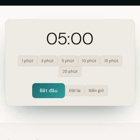
05:00
1 phút
3 phút
5 phút
10 phút
15 phút
25 phút
Bắt đầu
Đặt lại
Bấm giờ