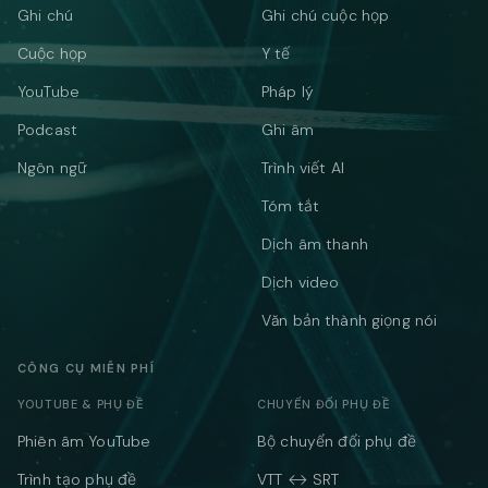
Ghi chú
Ghi chú cuộc họp
Cuộc họp
Y tế
YouTube
Pháp lý
Podcast
Ghi âm
Ngôn ngữ
Trình viết AI
Tóm tắt
Dịch âm thanh
Dịch video
Văn bản thành giọng nói
CÔNG CỤ MIỄN PHÍ
YOUTUBE & PHỤ ĐỀ
CHUYỂN ĐỔI PHỤ ĐỀ
Phiên âm YouTube
Bộ chuyển đổi phụ đề
Trình tạo phụ đề
VTT ↔ SRT