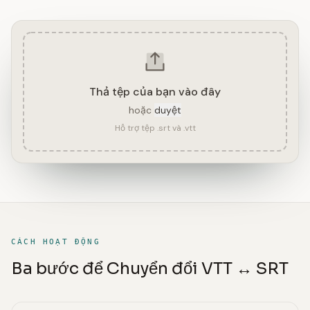
Thả tệp của bạn vào đây
hoặc
duyệt
Hỗ trợ tệp .srt và .vtt
CÁCH HOẠT ĐỘNG
Ba bước để Chuyển đổi VTT ↔ SRT