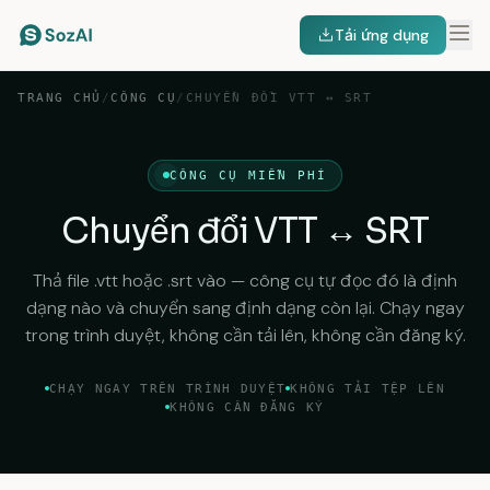
Tải ứng dụng
TRANG CHỦ
/
CÔNG CỤ
/
CHUYỂN ĐỔI VTT ↔ SRT
CÔNG CỤ MIỄN PHÍ
Chuyển đổi VTT ↔ SRT
Thả file .vtt hoặc .srt vào — công cụ tự đọc đó là định
dạng nào và chuyển sang định dạng còn lại. Chạy ngay
trong trình duyệt, không cần tải lên, không cần đăng ký.
CHẠY NGAY TRÊN TRÌNH DUYỆT
KHÔNG TẢI TỆP LÊN
KHÔNG CẦN ĐĂNG KÝ