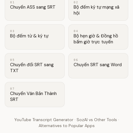
01
02
Chuyển ASS sang SRT
Bộ đếm ký tự mạng xã
hội
03
04
Bộ đếm từ & ký tự
Bộ hẹn giờ & Đồng hồ
bấm giờ trực tuyến
05
06
Chuyển đổi SRT sang
Chuyển SRT sang Word
TXT
07
Chuyển Văn Bản Thành
SRT
YouTube Transcript Generator
·
SozAI vs Other Tools
·
Alternatives to Popular Apps