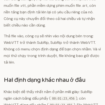
muốn file .vtt, phần mềm dựng phim muốn file .srt, còn
nền tảng bạn định tải lên lại có yêu cầu riêng của nó.
Công cụ này chuyển đổi theo cả hai chiều và tự nhận
biết chiều nào cần dùng.
Thả file vào, công cụ sẽ nhìn vào nội dung bên trong:
WebVTT trở thành SubRip, SubRip trở thành WebVTT.
Không có menu chọn định dạng để bạn chọn nhầm. Và vì
mọi thứ chạy trong trình duyệt, file không bao giờ được
tải lên.
Hai định dạng khác nhau ở đâu
Khác biệt dễ thấy nhất nằm ở phần milli giây: SubRip
ngăn cách bằng dấu phẩy (
), còn
00:01:23,456
WebVTT dùng dấu chấm (
). File WebVTT
00:01:23.456