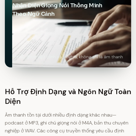
Nhận Diện Giọng Nói Thông Minh
Theo Ngữ Cảnh
AI hiểu được ngữ cảnh và ý nghĩa, không chỉ là âm thanh
Hỗ Trợ Định Dạng và Ngôn Ngữ Toàn
Diện
Âm thanh tồn tại dưới nhiều định dạng khác nhau—
podcast ở MP3, ghi chú giọng nói ở M4A, bản thu chuyên
nghiệp ở WAV. Các công cụ truyền thống yêu cầu định