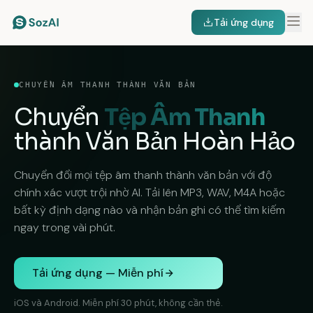
Tải ứng dụng
CHUYỂN ÂM THANH THÀNH VĂN BẢN
Chuyển
Tệp Âm Thanh
thành Văn Bản Hoàn Hảo
Chuyển đổi mọi tệp âm thanh thành văn bản với độ
chính xác vượt trội nhờ AI. Tải lên MP3, WAV, M4A hoặc
bất kỳ định dạng nào và nhận bản ghi có thể tìm kiếm
ngay trong vài phút.
Tải ứng dụng — Miễn phí
iOS và Android. Miễn phí 30 phút, không cần thẻ.