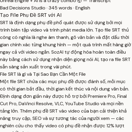
Unreal Engine + AI is a crazy combo 🤯 — Transcript
Bad Decisions Studio · 345 words · English
Tạo File Phụ Đề SRT với AI
SRT là định dạng phụ đề phổ quát được sử dụng bởi mọi
trình biên tập video và trình phát media lớn. Tạo file SRT thủ
công có nghĩa là nghe âm thanh, gõ văn bản và đặt dấu thời
gian chính xác từng khung hình — một quá trình mất hàng giờ
ngay cả với video ngắn. SozAI tự động hóa hoàn toàn điều
này bằng cách sử dụng nhận diện giọng nói AI, tạo ra file SRT
sẵn sàng sản xuất trong vài phút.
File SRT là gì và Tại Sao Bạn Cần Một File
Một file SRT chứa các mục phụ đề được đánh số, mỗi mục
có thời gian bắt đầu, thời gian kết thúc và nội dung văn bản.
Định dạng đơn giản này được hỗ trợ bởi Premiere Pro, Final
Cut Pro, DaVinci Resolve, VLC, YouTube Studio và mọi nền
tảng lớn. Thêm phụ đề SRT vào video của bạn cải thiện khả
năng truy cập, SEO và sự tương tác của người xem — các
nghiên cứu cho thấy video có phụ đề nhận được 12% lượt