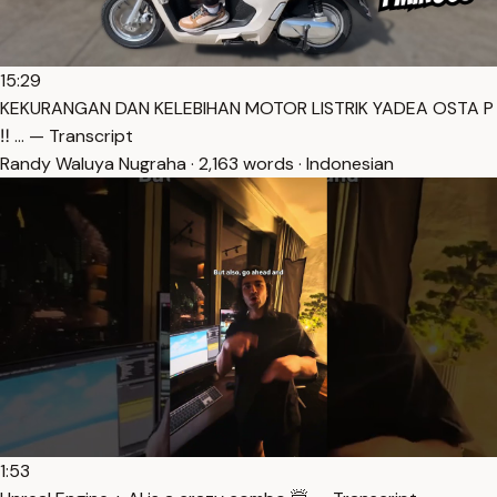
15:29
KEKURANGAN DAN KELEBIHAN MOTOR LISTRIK YADEA OSTA P
‼️ … — Transcript
Randy Waluya Nugraha · 2,163 words · Indonesian
1:53