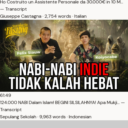
Ho Costruito un Assistente Personale da 30.000€ in 10 M…
— Transcript
Giuseppe Castagna · 2,754 words · Italian
61:49
124.000 NABI Dalam Islam! BEGINI SILSILAHNYA! Apa Mukji… —
Transcript
Sepulang Sekolah · 9,963 words · Indonesian