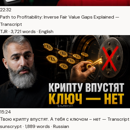
22:32
Path to Profitability: Inverse Fair Value Gaps Explained —
Transcript
TJR · 3,721 words · English
15:24
Твою крипту впустят. А тебя с ключом – нет — Transcript
sunscrypt · 1,889 words · Russian