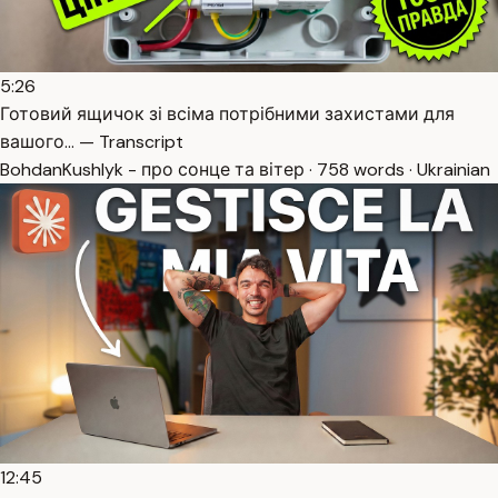
5:26
Готовий ящичок зі всіма потрібними захистами для
вашого… — Transcript
BohdanKushlyk - про сонце та вітер · 758 words · Ukrainian
12:45