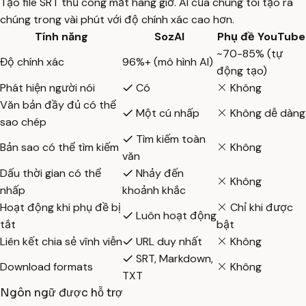
Tạo file SRT thủ công mất hàng giờ. AI của chúng tôi tạo ra
chúng trong vài phút với độ chính xác cao hơn.
Tính năng
SozAI
Phụ đề YouTube
~70-85% (tự
Độ chính xác
96%+ (mô hình AI)
động tạo)
Phát hiện người nói
Có
Không
Văn bản đầy đủ có thể
Một cú nhấp
Không dễ dàng
sao chép
Tìm kiếm toàn
Bản sao có thể tìm kiếm
Không
văn
Dấu thời gian có thể
Nhảy đến
Không
nhấp
khoảnh khắc
Hoạt động khi phụ đề bị
Chỉ khi được
Luôn hoạt động
tắt
bật
Liên kết chia sẻ vĩnh viễn
URL duy nhất
Không
SRT, Markdown,
Download formats
Không
TXT
Ngôn ngữ được hỗ trợ