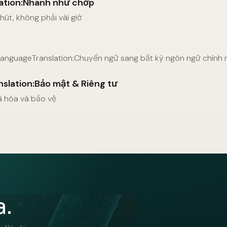
lation:Nhanh như chớp
hút, không phải vài giờ
 languageTranslation:Chuyển ngữ sang bất kỳ ngôn ngữ chính
nslation:Bảo mật & Riêng tư
ã hóa và bảo vệ
a.