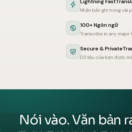
Lightning FastTrans
Nhận bản ghi trong vài p
100+ Ngôn ngữ
Transcribe in any major
Secure & PrivateTra
Dữ liệu của bạn được m
Nói vào. Văn bản r