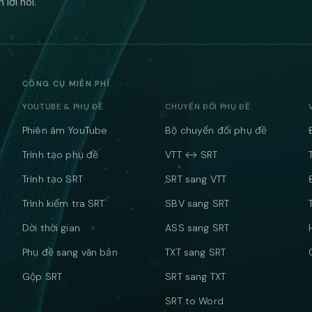
lời nói.
CÔNG CỤ MIỄN PHÍ
YOUTUBE & PHỤ ĐỀ
CHUYỂN ĐỔI PHỤ ĐỀ
Phiên âm YouTube
Bộ chuyển đổi phụ đề
Trình tạo phụ đề
VTT ↔ SRT
Trình tạo SRT
SRT sang VTT
Trình kiểm tra SRT
SBV sang SRT
Dời thời gian
ASS sang SRT
Phụ đề sang văn bản
TXT sang SRT
Gộp SRT
SRT sang TXT
SRT to Word