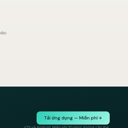
 nào
Tải ứng dụng — Miễn phí
iOS và Android. Miễn phí 30 phút, không cần thẻ.