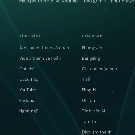
Miễn phí trên iOS và Android — bao gồm 30 phút chuyển 
TÍNH NĂNG
GIẢI PHÁP
Âm thanh thành văn bản
Phỏng vấn
Video thành văn bản
Bài giảng
Ghi chú
Ghi chú cuộc họp
Cuộc họp
Y tế
YouTube
Pháp lý
Podcast
Ghi âm
Ngôn ngữ
Trình viết AI
Tóm tắt
Dịch âm thanh