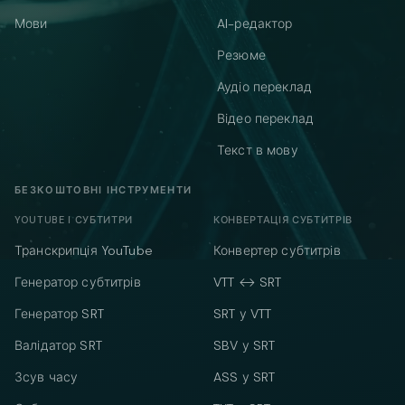
Мови
AI-редактор
Резюме
Аудіо переклад
Відео переклад
Текст в мову
БЕЗКОШТОВНІ ІНСТРУМЕНТИ
YOUTUBE І СУБТИТРИ
КОНВЕРТАЦІЯ СУБТИТРІВ
Транскрипція YouTube
Конвертер субтитрів
Генератор субтитрів
VTT ↔ SRT
Генератор SRT
SRT у VTT
Валідатор SRT
SBV у SRT
Зсув часу
ASS у SRT