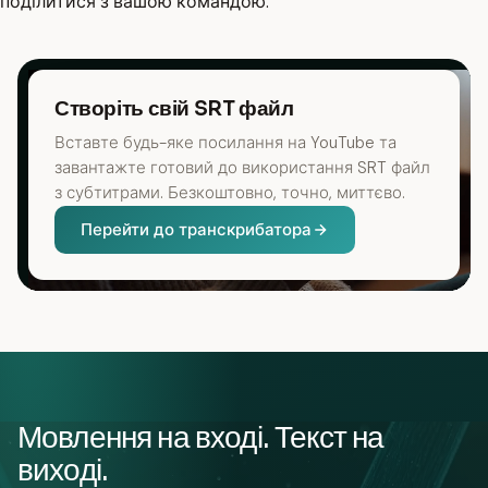
поділитися з вашою командою.
Створіть свій SRT файл
Вставте будь-яке посилання на YouTube та
завантажте готовий до використання SRT файл
з субтитрами. Безкоштовно, точно, миттєво.
Перейти до транскрибатора
Мовлення на вході. Текст на
виході.