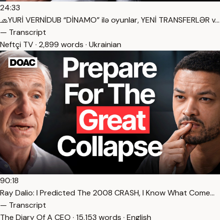
24:33
🧢YURİ VERNİDUB “DİNAMO” ilə oyunlar, YENİ TRANSFERLƏR v…
— Transcript
Neftçi TV · 2,899 words · Ukrainian
90:18
Ray Dalio: I Predicted The 2008 CRASH, I Know What Come…
— Transcript
The Diary Of A CEO · 15,153 words · English