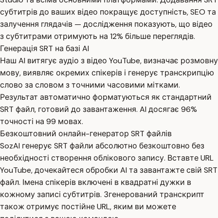
субтитрів до ваших відео покращує доступність, SEO та
залучення глядачів — дослідження показують, що відео
з субтитрами отримують на 12% більше переглядів.
Генерація SRT на базі AI
Наш AI витягує аудіо з відео YouTube, визначає розмовну
мову, виявляє окремих спікерів і генерує транскрипцію
слово за словом з точними часовими мітками.
Результат автоматично форматуються як стандартний
SRT файл, готовий до завантаження. AI досягає 96%
точності на 99 мовах.
Безкоштовний онлайн-генератор SRT файлів
SozAI генерує SRT файли абсолютно безкоштовно без
необхідності створення облікового запису. Вставте URL
YouTube, дочекайтеся обробки AI та завантажте свій SRT
файл. Імена спікерів включені в квадратні дужки в
кожному записі субтитрів. Згенерований транскрипт
також отримує постійне URL, яким ви можете