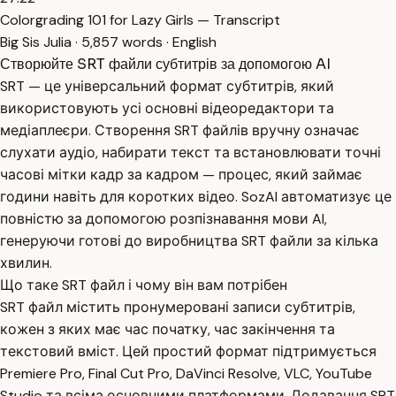
Colorgrading 101 for Lazy Girls — Transcript
Big Sis Julia · 5,857 words · English
Створюйте SRT файли субтитрів за допомогою AI
SRT — це універсальний формат субтитрів, який
використовують усі основні відеоредактори та
медіаплеєри. Створення SRT файлів вручну означає
слухати аудіо, набирати текст та встановлювати точні
часові мітки кадр за кадром — процес, який займає
години навіть для коротких відео. SozAI автоматизує це
повністю за допомогою розпізнавання мови AI,
генеруючи готові до виробництва SRT файли за кілька
хвилин.
Що таке SRT файл і чому він вам потрібен
SRT файл містить пронумеровані записи субтитрів,
кожен з яких має час початку, час закінчення та
текстовий вміст. Цей простий формат підтримується
Premiere Pro, Final Cut Pro, DaVinci Resolve, VLC, YouTube
Studio та всіма основними платформами. Додавання SRT