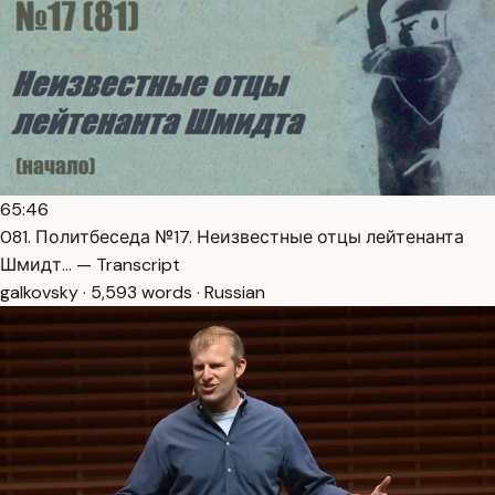
65:46
081. Политбеседа №17. Неизвестные отцы лейтенанта
Шмидт… — Transcript
galkovsky · 5,593 words · Russian