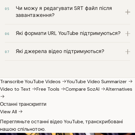
Чи можу я редагувати SRT файл після
05
завантаження?
Які формати URL YouTube підтримуються?
06
Які джерела відео підтримуються?
07
Transcribe YouTube Videos
YouTube Video Summarizer
Video to Text
Free Tools
Compare SozAI
Alternatives
Останні транскрипти
View All
Перегляньте останні відео YouTube, транскрибовані
нашою спільнотою.