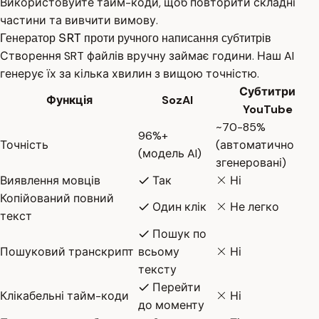
Використовуйте тайм-коди, щоб повторити складні
частини та вивчити вимову.
Генератор SRT проти ручного написання субтитрів
Створення SRT файлів вручну займає години. Наш AI
генерує їх за кілька хвилин з вищою точністю.
Субтитри
Функція
SozAI
YouTube
~70-85%
96%+
Точність
(автоматично
(модель AI)
згенеровані)
Виявлення мовців
Так
Ні
Копійований повний
Один клік
Не легко
текст
Пошук по
Пошуковий транскрипт
всьому
Ні
тексту
Перейти
Клікабельні тайм-коди
Ні
до моменту