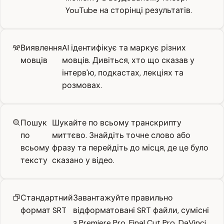
YouTube на сторінці результатів.
Виявлення
AI ідентифікує та маркує різних
мовців
мовців. Дивіться, хто що сказав у
інтерв'ю, подкастах, лекціях та
розмовах.
Пошук
Шукайте по всьому транскрипту
по
миттєво. Знайдіть точне слово або
всьому
фразу та перейдіть до місця, де це було
тексту
сказано у відео.
Стандартний
Завантажуйте правильно
формат SRT
відформатовані SRT файли, сумісні
з Premiere Pro, Final Cut Pro, DaVinci