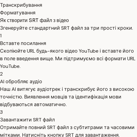
Транскрибування
Форматування
Як створити SRT файл з відео
Згенеруйте стандартний SRT файл за три прості кроки.
1
Вставте посилання
Скопіюйте URL будь-якого відео YouTube і вставте його
в поле введення вище. Ми підтримуємо всі формати URL
YouTube.
2
AI обробляє аудіо
Наш AI витягує аудіотрек і транскрибує його з високою
точністю. Виявлення мовців та ідентифікація мови
відбуваються автоматично.
3
Завантажити SRT файл
Отримайте повний SRT файл з субтитрами та часовими
мітками. Натисніть кнопку SRT для завантаження.