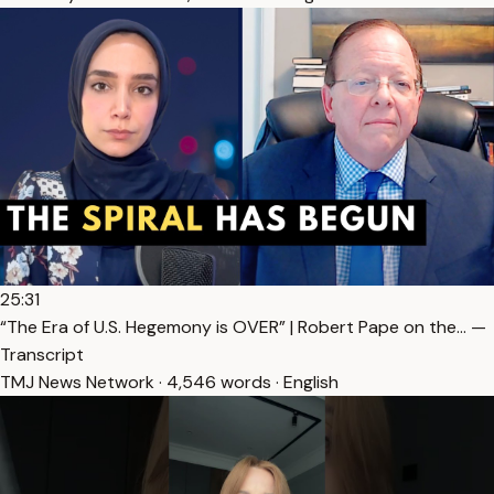
25:31
“The Era of U.S. Hegemony is OVER” | Robert Pape on the… —
Transcript
TMJ News Network · 4,546 words · English