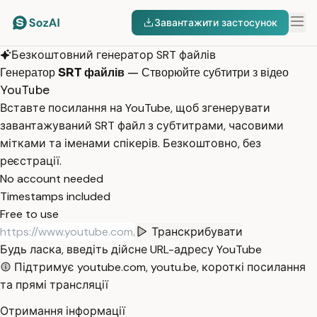
Завантажити застосунок
Безкоштовний генератор SRT файлів
Генератор
SRT файлів
— Створюйте субтитри з відео
YouTube
Вставте посилання на YouTube, щоб згенерувати
завантажуваний SRT файл з субтитрами, часовими
мітками та іменами спікерів. Безкоштовно, без
реєстрації.
No account needed
Timestamps included
Free to use
Транскрибувати
Будь ласка, введіть дійсне URL-адресу YouTube
Підтримує youtube.com, youtu.be, короткі посилання
та прямі трансляції
Отримання інформації