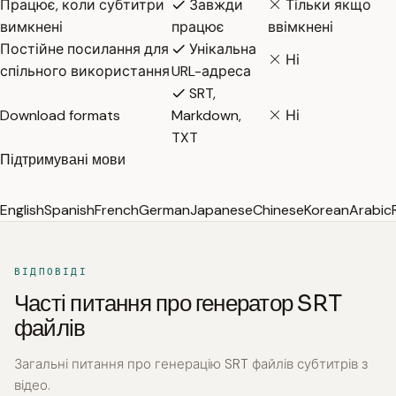
Працює, коли субтитри
Завжди
Тільки якщо
вимкнені
працює
ввімкнені
Постійне посилання для
Унікальна
Ні
спільного використання
URL-адреса
SRT,
Download formats
Markdown,
Ні
TXT
Підтримувані мови
English
Spanish
French
German
Japanese
Chinese
Korean
Arabic
ВІДПОВІДІ
Часті питання про генератор SRT
файлів
Загальні питання про генерацію SRT файлів субтитрів з
відео.