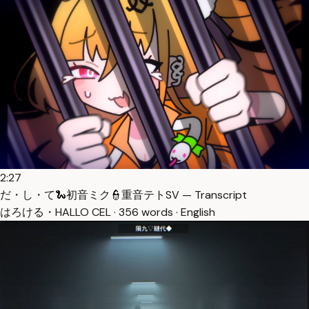
2:27
だ・し・て🐍初音ミク👮重音テトSV — Transcript
はろける・HALLO CEL · 356 words · English