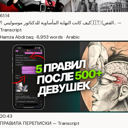
61:14
كيف كانت النهاية المأساوية للدكتاتور موسوليني ؟🇮🇹 (القص… —
Transcript
Hamza Abdrzaq · 6,953 words · Arabic
20:43
ПРАВИЛА ПЕРЕПИСКИ — Transcript