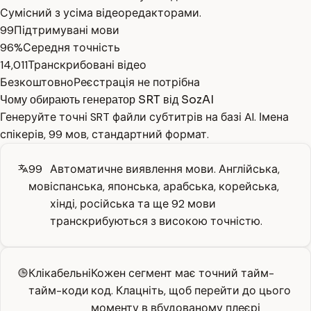
Сумісний з усіма відеоредакторами.
99
Підтримувані мови
96%
Середня точність
14,011
Транскрибовані відео
Безкоштовно
Реєстрація не потрібна
Чому обирають генератор SRT від SozAI
Генеруйте точні SRT файли субтитрів на базі AI. Імена
спікерів, 99 мов, стандартний формат.
99
Автоматичне виявлення мови. Англійська,
мов
іспанська, японська, арабська, корейська,
хінді, російська та ще 92 мови
транскрибуються з високою точністю.
Клікабельні
Кожен сегмент має точний тайм-
тайм-коди
код. Клацніть, щоб перейти до цього
моменту в вбудованому плеєрі