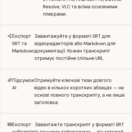
Resolve, VLC та всіма основними
плеєрами.
Експорт
Завантажуйте у форматі SRT для
SRT та
відеоредакторів або Markdown для
Markdown
документації. Кожен транскрипт
отримує постійне спільне URL.
Підсумок
Отримуйте ключові тези довгого
AI
відео в кількох коротких абзацах — на
основі повного транскрипту, а не лише
заголовка.
Експорт
Завантажте транскрипт у форматі SRT
субтитрів
із точними таймкодами — він готовий