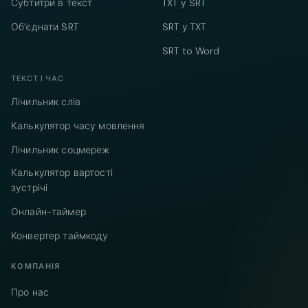
Субтитри в текст
TXT у SRT
Об’єднати SRT
SRT у TXT
SRT to Word
ТЕКСТ І ЧАС
Лічильник слів
Калькулятор часу мовлення
Лічильник соцмереж
Калькулятор вартості
зустрічі
Онлайн-таймер
Конвертер таймкоду
КОМПАНІЯ
Про нас