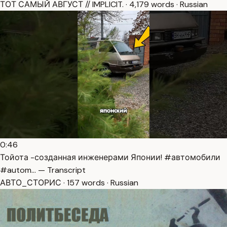
ТОТ САМЫЙ АВГУСТ // IMPLICIT. · 4,179 words · Russian
0:46
Тойота -созданная инженерами Японии! #автомобили
#autom… — Transcript
АВТО_СТОРИС · 157 words · Russian