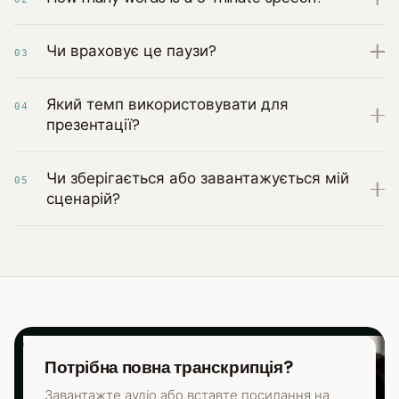
Чи враховує це паузи?
03
Який темп використовувати для
04
презентації?
Чи зберігається або завантажується мій
05
сценарій?
Потрібна повна транскрипція?
Завантажте аудіо або вставте посилання на