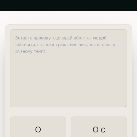
0
0 с