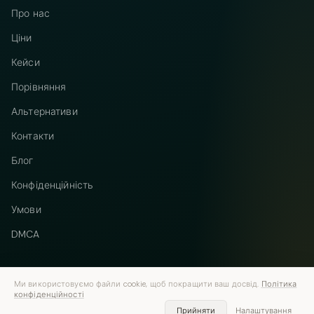
Про нас
Ціни
Кейси
Порівняння
Альтернативи
Контакти
Блог
Конфіденційність
Умови
DMCA
Ми використовуємо файли cookie, щоб покращити ваш досвід.
Політика
конфіденційності
Telegram
Instagram
© 2026 Vastflow. Усі права захищено.
Прийняти
Налаштування