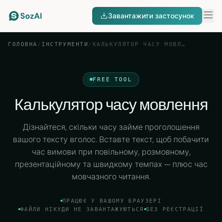
Завантажити застосунок
ГОЛОВНА
/
ІНСТРУМЕНТИ
/
КАЛЬКУЛЯТОР ЧАСУ МОВЛЕННЯ
FREE TOOL
Калькулятор часу мовлення
Дізнайтеся, скільки часу займе проголошення
вашого тексту вголос. Вставте текст, щоб побачити
час вимови при повільному, розмовному,
презентаційному та швидкому темпах — плюс час
мовчазного читання.
ПРАЦЮЄ У ВАШОМУ БРАУЗЕРІ
ФАЙЛИ НІКУДИ НЕ ЗАВАНТАЖУЮТЬСЯ
БЕЗ РЕЄСТРАЦІЇ