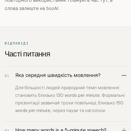
повторного використання. Плануйте час тут, а
слова залиште на SozAI.
ВІДПОВІДІ
Часті питання
Яка середня швидкість мовлення?
01
Для більшості людей природний темп мовлення
становить близько 130 words per minute. Формальні
презентації зазвичай трохи повільніші, близько 150
words per minute, через паузи та наголоси.
How many words is a 5-minute speech?
02