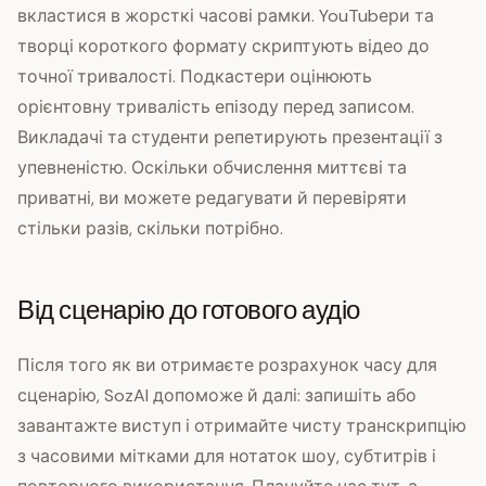
вкластися в жорсткі часові рамки. YouTubери та
творці короткого формату скриптують відео до
точної тривалості. Подкастери оцінюють
орієнтовну тривалість епізоду перед записом.
Викладачі та студенти репетирують презентації з
упевненістю. Оскільки обчислення миттєві та
приватні, ви можете редагувати й перевіряти
стільки разів, скільки потрібно.
Від сценарію до готового аудіо
Після того як ви отримаєте розрахунок часу для
сценарію, SozAI допоможе й далі: запишіть або
завантажте виступ і отримайте чисту транскрипцію
з часовими мітками для нотаток шоу, субтитрів і