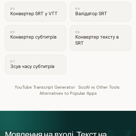
03
04
Конвертер SRT у VTT
Валідатор SRT
05
06
Конвертер субтитрів
Конвертер тексту в
SRT
07
Зсув часу субтитрів
YouTube Transcript Generator
·
SozAI vs Other Tools
·
Alternatives to Popular Apps
Мовлення на вході. Текст на