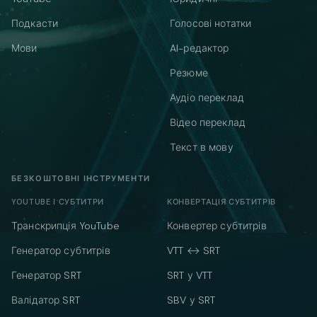
Подкасти
Голосові нотатки
Мови
AI-редактор
Резюме
Аудіо переклад
Відео переклад
Текст в мову
БЕЗКОШТОВНІ ІНСТРУМЕНТИ
YOUTUBE І СУБТИТРИ
КОНВЕРТАЦІЯ СУБТИТРІВ
Транскрипція YouTube
Конвертер субтитрів
Генератор субтитрів
VTT ↔ SRT
Генератор SRT
SRT у VTT
Валідатор SRT
SBV у SRT