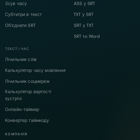
Зсув часу
ASS у SRT
Субтитри в текст
TXT у SRT
Об’єднати SRT
SRT у TXT
SRT to Word
ТЕКСТ І ЧАС
Лічильник слів
Калькулятор часу мовлення
Лічильник соцмереж
Калькулятор вартості
зустрічі
Онлайн-таймер
Конвертер таймкоду
КОМПАНІЯ