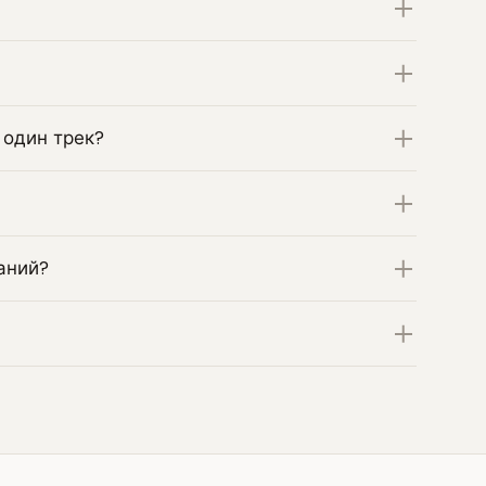
 один трек?
аний?