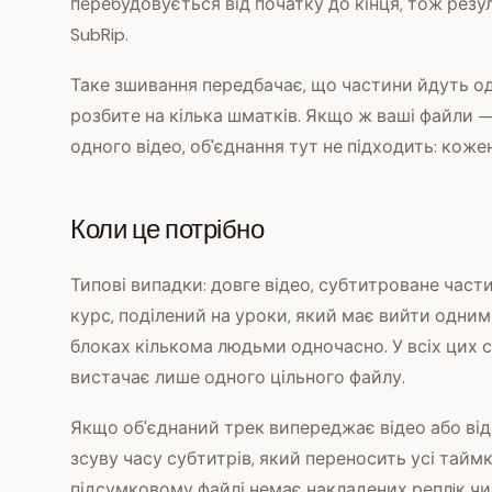
перебудовується від початку до кінця, тож рез
SubRip.
Таке зшивання передбачає, що частини йдуть одн
розбите на кілька шматків. Якщо ж ваші файли —
одного відео, об'єднання тут не підходить: коже
Коли це потрібно
Типові випадки: довге відео, субтитроване части
курс, поділений на уроки, який має вийти одни
блоках кількома людьми одночасно. У всіх цих 
вистачає лише одного цільного файлу.
Якщо об'єднаний трек випереджає відео або від
зсуву часу субтитрів, який переносить усі тайм
підсумковому файлі немає накладених реплiк чи 