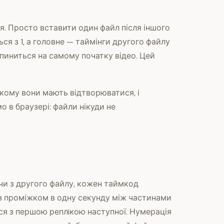
я. Просто вставити один файл після іншого
я з 1, а головне — таймінги другого файлу
опиниться на самому початку відео. Цей
якому вони мають відтворюватися, і
 в браузері: файли нікуди не
чи з другого файлу, кожен таймкод
 з проміжком в одну секунду між частинами
ася з першою реплiкою наступної. Нумерація