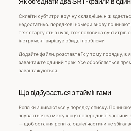
Як об'єднати два SRT-файли в один
Склеїти субтитри вручну складніше, ніж здаєтьс
недостатньо: порядкові номери знову починаютьс
теж стартують з нуля, тож половина субтитрів 
інструмент вирішує обидві проблеми.
Додайте файли, розставте їх у тому порядку, в 
завантажте єдиний трек. Усе обробляється прямо
завантажуються.
Що відбувається з таймінгами
Реплiки зшиваються у порядку списку. Починаю
зсувається за межу кінця попередньої частини,
— щоб остання реплiка однієї частини не збігал