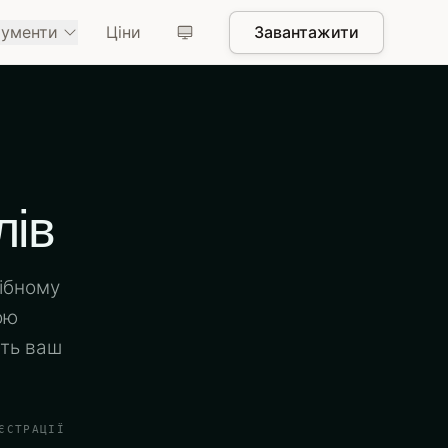
рументи
Ціни
Завантажити
лів
рібному
ою
ють ваш
ЄСТРАЦІЇ