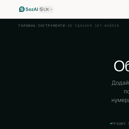
UK
ГОЛОВНА
/
ІНСТРУМЕНТИ
/
ОБ'ЄДНАННЯ SRT-ФАЙЛІВ
Об
Додайт
п
нумера
ПРАЦЮЄ 