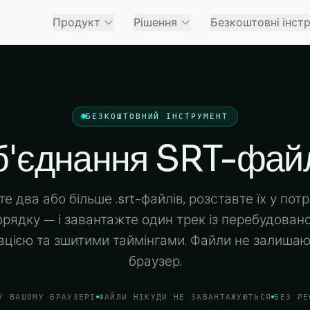
Продукт
Рішення
Безкоштовні інст
БЕЗКОШТОВНИЙ ІНСТРУМЕНТ
'єднання SRT-фай
е два або більше .srt-файлів, розставте їх у пот
орядку — і завантажте один трек із перебудован
цією та зшитими таймінгами. Файли не залиша
браузер.
У ВАШОМУ БРАУЗЕРІ
ФАЙЛИ НІКУДИ НЕ ЗАВАНТАЖУЮТЬСЯ
БЕЗ РЕ