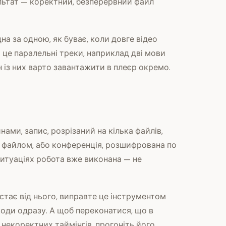
ультат — коректний, безперервний файл
а за одною, як буває, коли довге відео
 це паралельні треки, наприклад дві мови
н із них варто завантажити в плеєр окремо.
нами, запис, розрізаний на кілька файлів,
м файлом, або конференція, розшифрована по
ситуаціях робота вже виконана — не
стає від нього, виправте це інструментом
коди одразу. А щоб переконатися, що в
некоректних таймінгів, прогоніть його