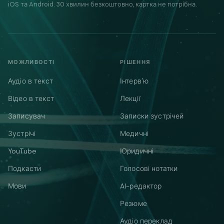
iOS та Android. 30 хвилин безкоштовно, картка не потрібна.
МОЖЛИВОСТІ
РІШЕННЯ
Аудіо в текст
Інтерв'ю
Відео в текст
Лекції
Записувач
Записки зустрічей
Зустрічі
Медичні
YouTube
Юридичні
Подкасти
Голосові нотатки
Мови
AI-редактор
Резюме
Аудіо переклад