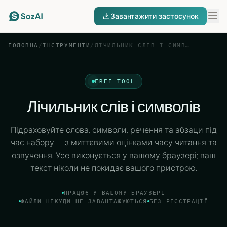
Завантажити застосунок
ГОЛОВНА
/
ІНСТРУМЕНТИ
/
ЛІЧИЛЬНИК СЛІВ І СИМВОЛІВ
FREE TOOL
Лічильник слів і символів
Підраховуйте слова, символи, речення та абзаци під
час набору — з миттєвими оцінками часу читання та
озвучення. Усе виконується у вашому браузері; ваш
текст ніколи не покидає вашого пристрою.
ПРАЦЮЄ У ВАШОМУ БРАУЗЕРІ
ФАЙЛИ НІКУДИ НЕ ЗАВАНТАЖУЮТЬСЯ
БЕЗ РЕЄСТРАЦІЇ