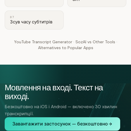
07
Зсув часу субтитрів
YouTube Transcript Generator
·
SozAI vs Other Tools
·
Alternatives to Popular Apps
Мовлення на вході. Текст на
виході.
Безкоштовно на iOS і Android — включено 30 хвилин
транскрипції.
Завантажити застосунок — безкоштовно