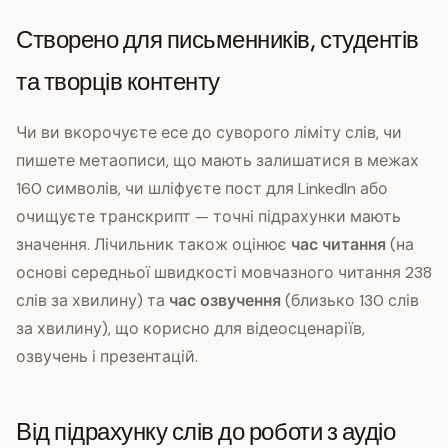
Створено для письменників, студентів
та творців контенту
Чи ви вкорочуєте есе до суворого ліміту слів, чи
пишете метаописи, що мають залишатися в межах
160 символів, чи шліфуєте пост для LinkedIn або
очищуєте транскрипт — точні підрахунки мають
значення. Лічильник також оцінює
час читання
(на
основі середньої швидкості мовчазного читання 238
слів за хвилину) та
час озвучення
(близько 130 слів
за хвилину), що корисно для відеосценаріїв,
озвучень і презентацій.
Від підрахунку слів до роботи з аудіо