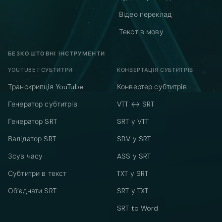
Відео переклад
Текст в мову
БЕЗКОШТОВНІ ІНСТРУМЕНТИ
YOUTUBE І СУБТИТРИ
КОНВЕРТАЦІЯ СУБТИТРІВ
Транскрипція YouTube
Конвертер субтитрів
Генератор субтитрів
VTT ↔ SRT
Генератор SRT
SRT у VTT
Валідатор SRT
SBV у SRT
Зсув часу
ASS у SRT
Субтитри в текст
TXT у SRT
Об’єднати SRT
SRT у TXT
SRT to Word