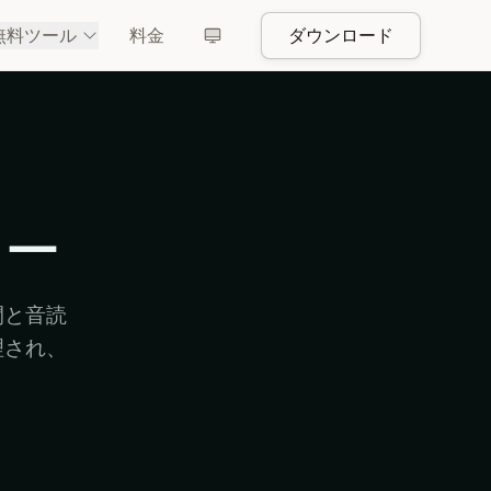
無料ツール
料金
ダウンロード
ター
間と音読
理され、