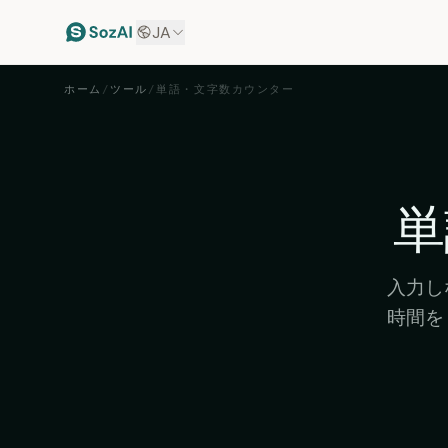
JA
ホーム
/
ツール
/
単語・文字数カウンター
単
入力し
時間を