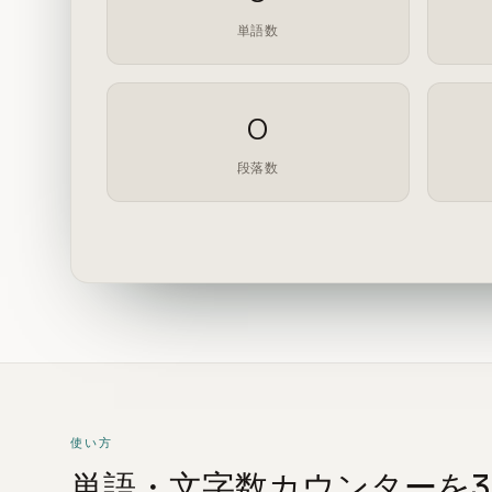
単語数
0
段落数
使い方
単語・文字数カウンターを