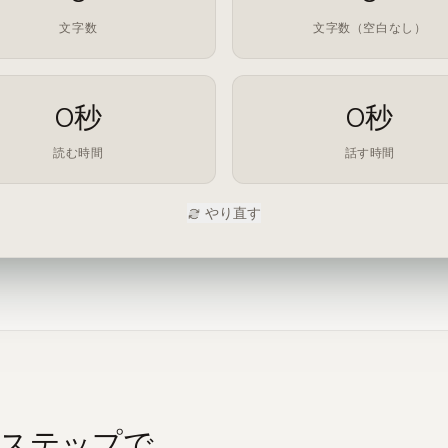
文字数
文字数（空白なし）
0秒
0秒
読む時間
話す時間
やり直す
3ステップで