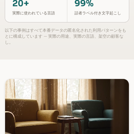
20+
99%
実際に使われている言語
話者ラベル付き文字起こし
以下の事例はすべて本番データの匿名化された利用パターンをも
とに構成しています — 実際の用途、実際の言語、架空の顧客な
し。