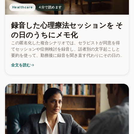
Healthcare
4分で読めます
録音した心理療法セッションを そ
の日のうちにメモ化
この匿名化した複合シナリオでは、セラピストが同意を得
てセッションや症例検討を録音し、話者別の文字起こしと
要約を使って、勤務後に録音を聞き直す代わりにその日の
夕方に記録を準備します。
全文を読む