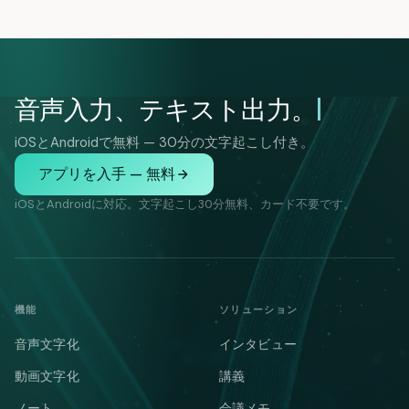
音声入力、テキスト出力。
iOSとAndroidで無料 — 30分の文字起こし付き。
アプリを入手 — 無料
iOSとAndroidに対応。文字起こし30分無料、カード不要です。
機能
ソリューション
音声文字化
インタビュー
動画文字化
講義
ノート
会議メモ