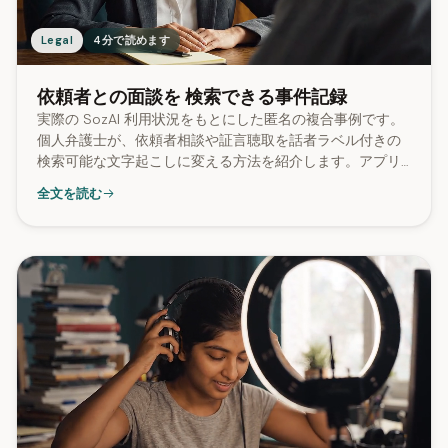
Legal
4分で読めます
依頼者との面談を 検索できる事件記録
実際の SozAI 利用状況をもとにした匿名の複合事例です。
個人弁護士が、依頼者相談や証言聴取を話者ラベル付きの
検索可能な文字起こしに変える方法を紹介します。アプリ
全体では、文字起こしの99%に話者分離が含まれ、最長2.8
全文を読む
時間のファイルまで処理されています。