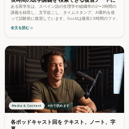
長時間の医学講義を 検索できる復習ノートに
ある医学生は、スペイン語の生理学や組織学の2〜3時間の
講義を録音し、文字起こし、タイムスタンプ、AI要約を使
って試験前に復習しています。SozAIは最長2.8時間のファ
イルを処理できます。
全文を読む
Media & Content
4分で読めます
各ポッドキャスト回を テキスト、ノート、字