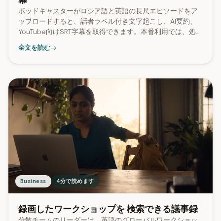
幕
ポッドキャスターがロシア語と英語の長尺エピソードをア
ップロードすると、話者ラベル付き文字起こし、AI要約、
YouTube向けSRT字幕を取得できます。本番利用では、処理
されたジョブの96%でSRT字幕が生成されています。
全文を読む
Business
4分で読めます
録画したワークショップを 検索できる議事録
分散チームのリーダーは、英語のグローバルワークショッ