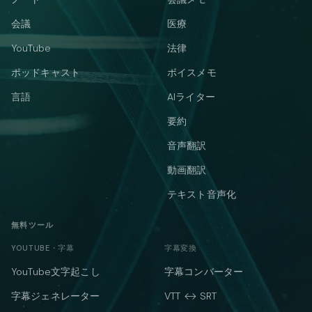
会議
医療
YouTube
法律
ポッドキャスト
ボイスメモ
言語
AIライター
要約
音声翻訳
動画翻訳
テキスト音声化
無料ツール
YOUTUBE・字幕
字幕変換
YouTube文字起こし
字幕コンバーター
字幕ジェネレーター
VTT ↔ SRT