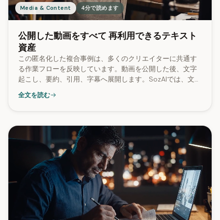
Media & Content
4分で読めます
公開した動画をすべて 再利用できるテキスト
資産
この匿名化した複合事例は、多くのクリエイターに共通す
る作業フローを反映しています。動画を公開した後、文字
起こし、要約、引用、字幕へ展開します。SozAIでは、文字
起こしの96%でSRT字幕が生成されています。
全文を読む