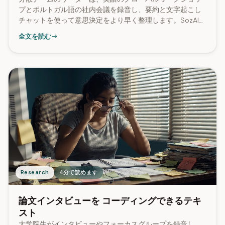
プとポルトガル語の社内会議を録音し、要約と文字起こし
チャットを使って意思決定をより早く整理します。SozAIで
は、文字起こしの99%に話者ラベルが付きます。
全文を読む
Research
4分で読めます
論文インタビューを コーディングできるテキ
スト
大学院生がインタビューやフォーカスグループを録音し、