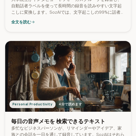
自動話者ラベルを使って長時間の録音を読みやすい文字起
こしに変換します。SozAIでは、文字起こしの99%に話者ラ
ベルが含まれています。
全文を読む
Personal Productivity
4分で読めます
毎日の音声メモを 検索できるテキスト
多忙なビジネスパーソンが、リマインダーやアイデア、家
族との会話を一日を通して録音しています。SozAIはそれら