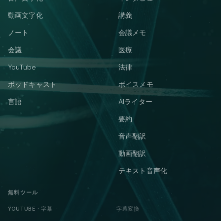
動画文字化
講義
ノート
会議メモ
会議
医療
YouTube
法律
ポッドキャスト
ボイスメモ
言語
AIライター
要約
音声翻訳
動画翻訳
テキスト音声化
無料ツール
YOUTUBE・字幕
字幕変換