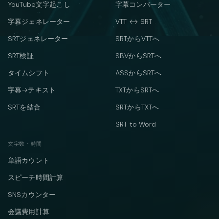
YouTube文字起こし
字幕コンバーター
字幕ジェネレーター
VTT ↔ SRT
SRTジェネレーター
SRTからVTTへ
SRT検証
SBVからSRTへ
タイムシフト
ASSからSRTへ
字幕→テキスト
TXTからSRTへ
SRTを結合
SRTからTXTへ
SRT to Word
文字数・時間
単語カウント
スピーチ時間計算
SNSカウンター
会議費用計算