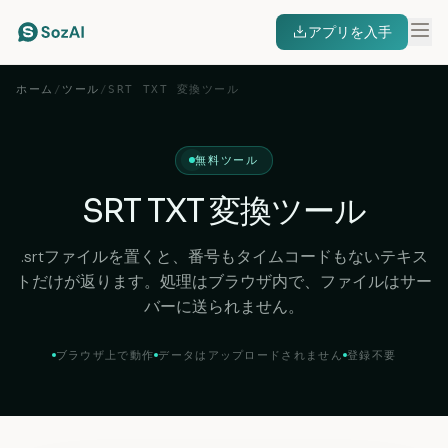
アプリを入手
ホーム
/
ツール
/
SRT TXT 変換ツール
無料ツール
SRT TXT 変換ツール
.srtファイルを置くと、番号もタイムコードもないテキス
トだけが返ります。処理はブラウザ内で、ファイルはサー
バーに送られません。
ブラウザ上で動作
データはアップロードされません
登録不要