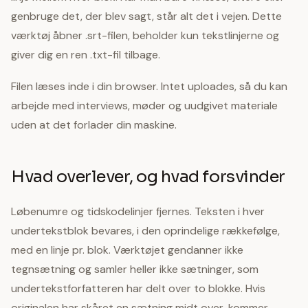
genbruge det, der blev sagt, står alt det i vejen. Dette
værktøj åbner .srt-filen, beholder kun tekstlinjerne og
giver dig en ren .txt-fil tilbage.
Filen læses inde i din browser. Intet uploades, så du kan
arbejde med interviews, møder og uudgivet materiale
uden at det forlader din maskine.
Hvad overlever, og hvad forsvinder
Løbenumre og tidskodelinjer fjernes. Teksten i hver
undertekstblok bevares, i den oprindelige rækkefølge,
med en linje pr. blok. Værktøjet gendanner ikke
tegnsætning og samler heller ikke sætninger, som
undertekstforfatteren har delt over to blokke. Hvis
originalen har skåret en sætning midt over, kommer