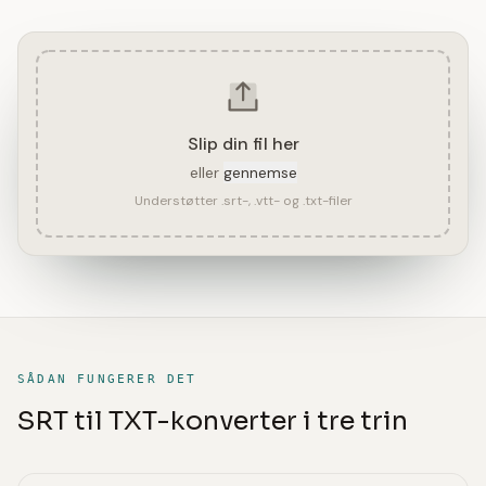
Slip din fil her
eller
gennemse
Understøtter .srt-, .vtt- og .txt-filer
SÅDAN FUNGERER DET
SRT til TXT-konverter i tre trin