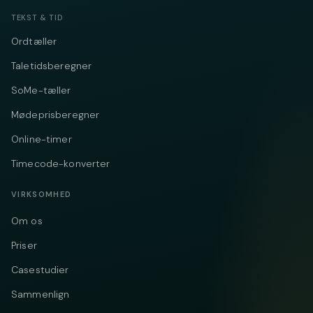
TEKST & TID
Ordtæller
Taletidsberegner
SoMe-tæller
Mødeprisberegner
Online-timer
Timecode-konverter
VIRKSOMHED
Om os
Priser
Casestudier
Sammenlign