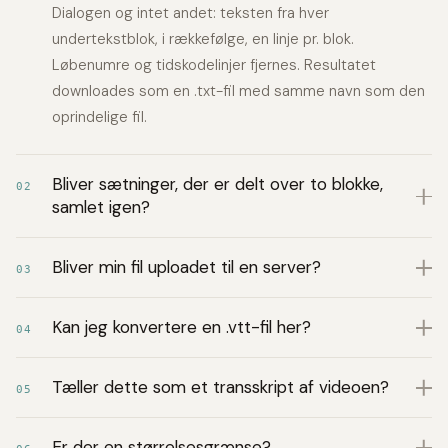
Dialogen og intet andet: teksten fra hver
undertekstblok, i rækkefølge, en linje pr. blok.
Løbenumre og tidskodelinjer fjernes. Resultatet
downloades som en .txt-fil med samme navn som den
oprindelige fil.
Bliver sætninger, der er delt over to blokke,
02
samlet igen?
Bliver min fil uploadet til en server?
03
Kan jeg konvertere en .vtt-fil her?
04
Tæller dette som et transskript af videoen?
05
Er der en størrelsesgrænse?