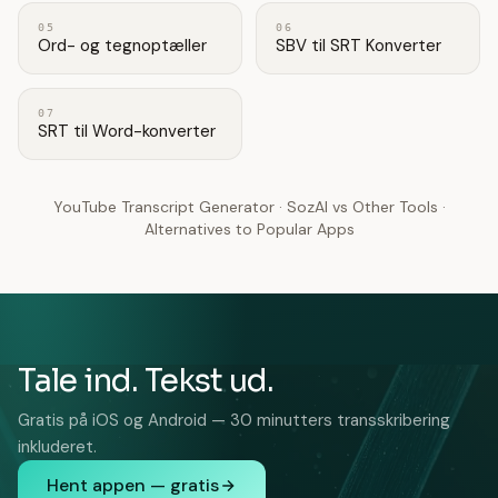
05
06
Ord- og tegnoptæller
SBV til SRT Konverter
07
SRT til Word-konverter
YouTube Transcript Generator
·
SozAI vs Other Tools
·
Alternatives to Popular Apps
Tale ind. Tekst ud.
Gratis på iOS og Android — 30 minutters transskribering
inkluderet.
Hent appen — gratis