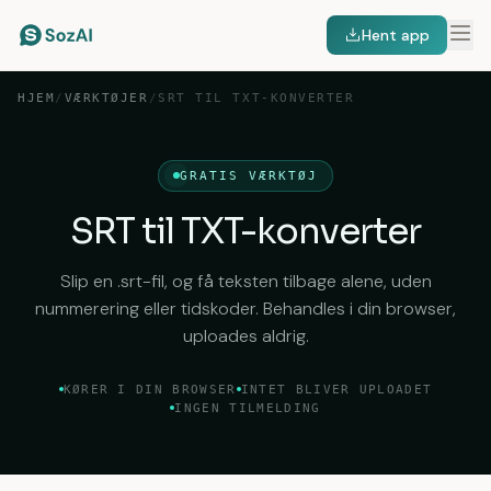
Hent app
HJEM
/
VÆRKTØJER
/
SRT TIL TXT-KONVERTER
GRATIS VÆRKTØJ
SRT til TXT-konverter
Slip en .srt-fil, og få teksten tilbage alene, uden
nummerering eller tidskoder. Behandles i din browser,
uploades aldrig.
KØRER I DIN BROWSER
INTET BLIVER UPLOADET
INGEN TILMELDING