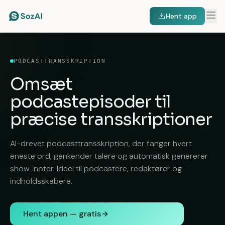
Hent app
PODCASTTRANSSKRIPTION
Omsæt
podcastepisoder
til
præcise transskriptioner
AI-drevet podcasttransskription, der fanger hvert
eneste ord, genkender talere og automatisk genererer
show-noter. Ideel til podcastere, redaktører og
indholdsskabere.
Hent appen — gratis