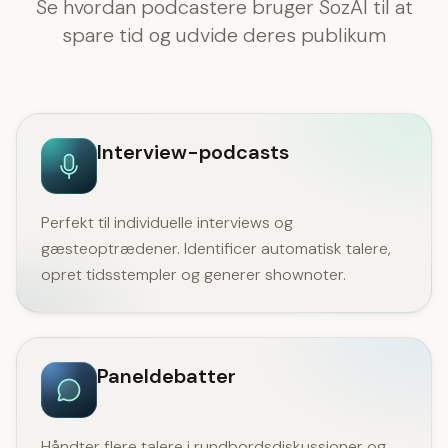
Se hvordan podcastere bruger SozAI til at
spare tid og udvide deres publikum
Interview-podcasts
Perfekt til individuelle interviews og
gæsteoptrædener. Identificer automatisk talere,
opret tidsstempler og generer shownoter.
Paneldebatter
Håndter flere talere i rundbordsdiskussioner og