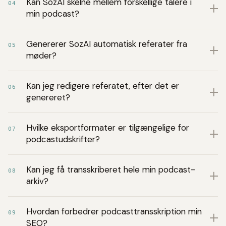
Kan SozAI skelne mellem forskellige talere i
04
min podcast?
Genererer SozAI automatisk referater fra
05
møder?
Kan jeg redigere referatet, efter det er
06
genereret?
Hvilke eksportformater er tilgængelige for
07
podcastudskrifter?
Kan jeg få transskriberet hele min podcast-
08
arkiv?
Hvordan forbedrer podcasttransskription min
09
SEO?