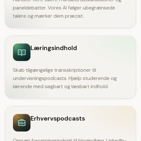
paneldebatter. Vores AI følger ubegrænsede
talere og mærker dem præcist.
Læringsindhold
Skab tilgængelige transskriptioner til
undervisningspodcasts. Hjælp studerende og
lærende med søgbart og læsbart indhold.
Erhvervspodcasts
Omsæt forretningsindsigt til blogindlæg, LinkedIn-