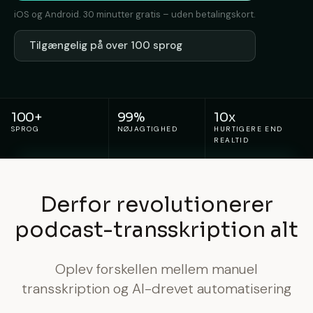
iOS og Android. 30 minutter gratis – uden betalingskort.
Tilgængelig på over 100 sprog
100+
99%
10x
SPROG
NØJAGTIGHED
HURTIGERE END
REALTID
Derfor revolutionerer
podcast-transskription alt
Oplev forskellen mellem manuel
transskription og AI-drevet automatisering