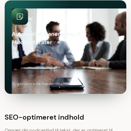
Automatisk Generering af
Mødereferater
AI-genererede mødenotater
SEO-optimeret indhold
Omsæt din podcastlyd til tekst, der er optimeret til