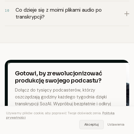
Co dzieje się z moimi plikami audio po
10
transkrypcji?
Gotowi, by zrewolucjonizować
produkcję swojego podcastu?
Dołącz do tysięcy podcasterów, którzy
oszczędzają godziny każdego tygodnia dzięki
transkrypcji SozAI. Wypróbuj bezpłatnie i odkryj
przyszłość produkcji podcastów.
Używamy plików cookie, aby poprawić Twoje doświadczenia.
Polityka
prywatności
Pobierz aplikację — za darmo
Akceptuj
Ustawienia