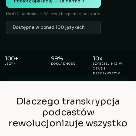
Pobierz aplikację — za darmo
Na iOS i Androidzie. 30 minut bezpłatnie, bez karty.
Dostępne w ponad 100 językach
100+
99%
10x
JĘZYKI
DOKŁADNOŚĆ
SZYBCIEJ NIŻ W
CZASIE
RZECZYWISTYM
Dlaczego transkrypcja
podcastów
rewolucjonizuje wszystko