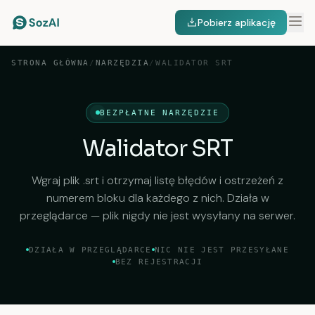
Pobierz aplikację
STRONA GŁÓWNA
/
NARZĘDZIA
/
WALIDATOR SRT
BEZPŁATNE NARZĘDZIE
Walidator SRT
Wgraj plik .srt i otrzymaj listę błędów i ostrzeżeń z
numerem bloku dla każdego z nich. Działa w
przeglądarce — plik nigdy nie jest wysyłany na serwer.
DZIAŁA W PRZEGLĄDARCE
NIC NIE JEST PRZESYŁANE
BEZ REJESTRACJI