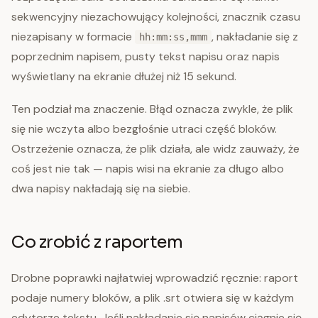
sekwencyjny niezachowujący kolejności, znacznik czasu
niezapisany w formacie
, nakładanie się z
hh:mm:ss,mmm
poprzednim napisem, pusty tekst napisu oraz napis
wyświetlany na ekranie dłużej niż 15 sekund.
Ten podział ma znaczenie. Błąd oznacza zwykle, że plik
się nie wczyta albo bezgłośnie utraci część bloków.
Ostrzeżenie oznacza, że plik działa, ale widz zauważy, że
coś jest nie tak — napis wisi na ekranie za długo albo
dwa napisy nakładają się na siebie.
Co zrobić z raportem
Drobne poprawki najłatwiej wprowadzić ręcznie: raport
podaje numery bloków, a plik .srt otwiera się w każdym
edytorze tekstu. Jeśli nakładanie się napisów ciągnie się