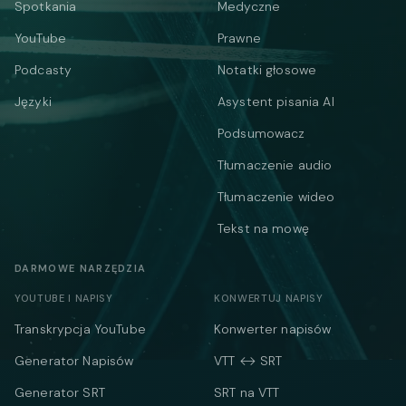
Spotkania
Medyczne
YouTube
Prawne
Podcasty
Notatki głosowe
Języki
Asystent pisania AI
Podsumowacz
Tłumaczenie audio
Tłumaczenie wideo
Tekst na mowę
DARMOWE NARZĘDZIA
YOUTUBE I NAPISY
KONWERTUJ NAPISY
Transkrypcja YouTube
Konwerter napisów
Generator Napisów
VTT ↔ SRT
Generator SRT
SRT na VTT