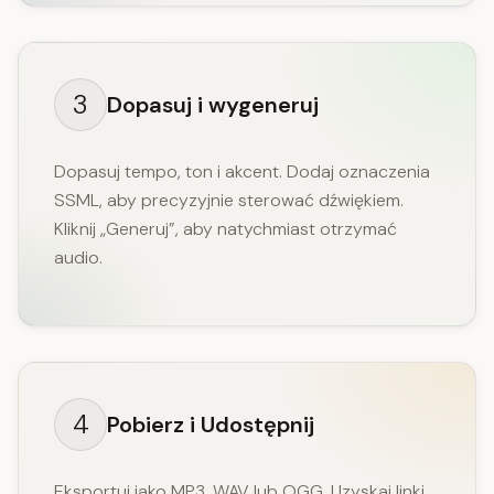
3
Dopasuj i wygeneruj
Dopasuj tempo, ton i akcent. Dodaj oznaczenia
SSML, aby precyzyjnie sterować dźwiękiem.
Kliknij „Generuj”, aby natychmiast otrzymać
audio.
4
Pobierz i Udostępnij
Eksportuj jako MP3, WAV lub OGG. Uzyskaj linki