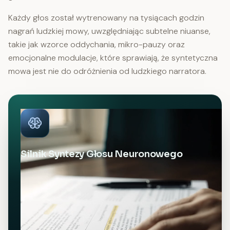
Każdy głos został wytrenowany na tysiącach godzin
nagrań ludzkiej mowy, uwzględniając subtelne niuanse,
takie jak wzorce oddychania, mikro-pauzy oraz
emocjonalne modulacje, które sprawiają, że syntetyczna
mowa jest nie do odróżnienia od ludzkiego narratora.
Silnik Syntezy Głosu Neuronowego