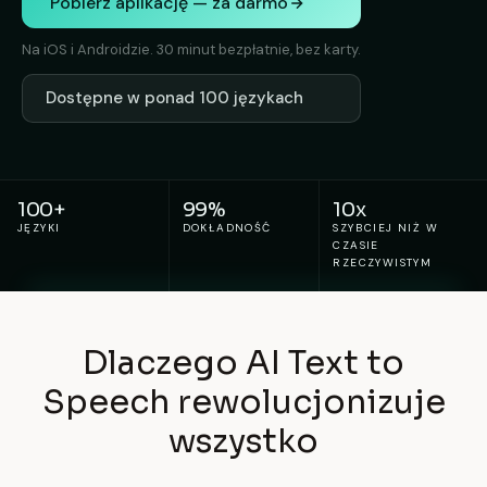
Pobierz aplikację — za darmo
Na iOS i Androidzie. 30 minut bezpłatnie, bez karty.
Dostępne w ponad 100 językach
100+
99%
10x
JĘZYKI
DOKŁADNOŚĆ
SZYBCIEJ NIŻ W
CZASIE
RZECZYWISTYM
Dlaczego AI Text to
Speech rewolucjonizuje
wszystko