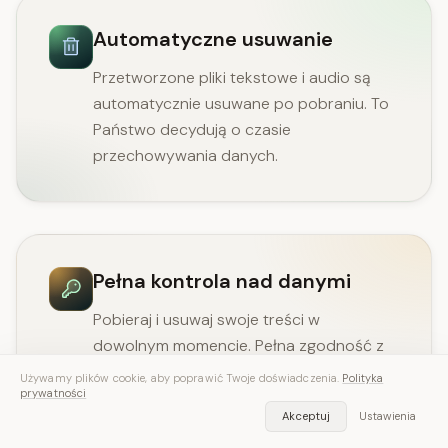
Automatyczne usuwanie
Przetworzone pliki tekstowe i audio są
automatycznie usuwane po pobraniu. To
Państwo decydują o czasie
przechowywania danych.
Pełna kontrola nad danymi
Pobieraj i usuwaj swoje treści w
dowolnym momencie. Pełna zgodność z
RODO i CCPA gwarantująca ochronę
Używamy plików cookie, aby poprawić Twoje doświadczenia.
Polityka
prywatności
prywatności użytkowników.
Akceptuj
Ustawienia