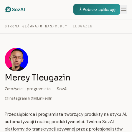
Pobierz aplikację
STRONA GŁÓWNA
/
O NAS
/
MEREY TLEUGAZIN
Merey Tleugazin
Założyciel i programista — SozAI
Instagram
X
LinkedIn
Przedsiębiorca i programista tworzący produkty na styku AI,
automatyzacji i realnej produktywności. Twórca SozAI —
platformy do transkrypcji używanej przez profesjonalistów