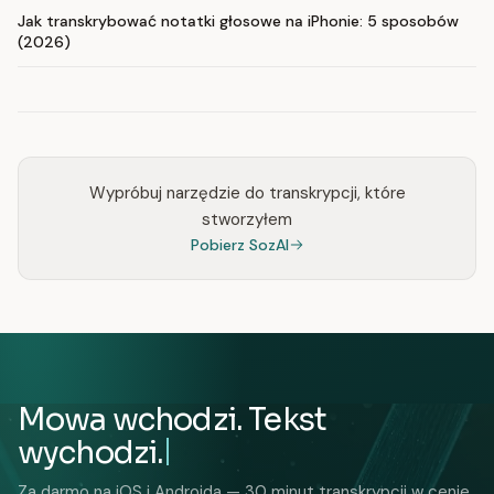
Jak transkrybować notatki głosowe na iPhonie: 5 sposobów
(2026)
Wypróbuj narzędzie do transkrypcji, które
stworzyłem
Pobierz SozAI
Mowa wchodzi. Tekst
wychodzi.
Za darmo na iOS i Androida — 30 minut transkrypcji w cenie.