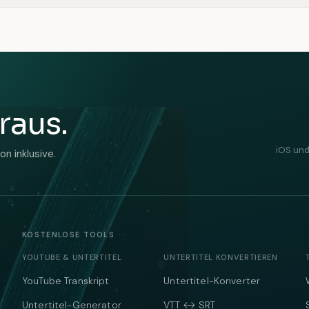
raus.
iOS und
n inklusive.
KOSTENLOSE TOOLS
YOUTUBE & UNTERTITEL
UNTERTITEL KONVERTIEREN
YouTube Transkript
Untertitel-Konverter
Untertitel-Generator
VTT ↔ SRT