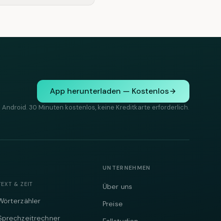
App herunterladen — Kostenlos
 Android. 30 Minuten kostenlos, keine Kreditkarte erforderlich.
UNTERNEHMEN
TEXT & ZEIT
Über uns
Wörterzähler
Preise
Sprechzeitrechner