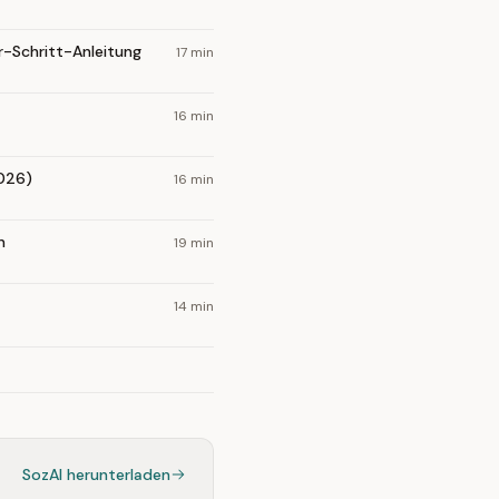
r-Schritt-Anleitung
17 min
16 min
2026)
16 min
n
19 min
14 min
SozAI herunterladen