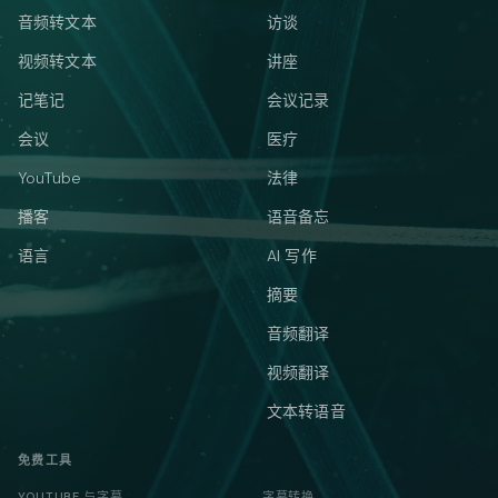
音频转文本
访谈
视频转文本
讲座
记笔记
会议记录
会议
医疗
YouTube
法律
播客
语音备忘
语言
AI 写作
摘要
音频翻译
视频翻译
文本转语音
免费工具
YOUTUBE 与字幕
字幕转换